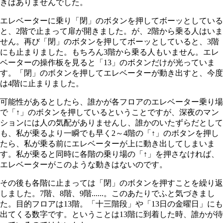
きはありませんでした。
エレベーターに乗り「閉」のボタンを押してボーッとしている
と、2階で止まって扉が開きました。が、2階から乗る人はいま
せん。再び「閉」のボタンを押してボーッとしていると、3階
にも止まりました。もちろん3階から乗る人もいません。エレ
ベーターの操作板を見ると「13」のボタンだけが光っていま
す。「閉」のボタンを押してエレベーターが動き出すと、今度
は4階に止まりました。
可能性があるとしたら、誰かが各フロアのエレベーター乗り場
で「↑」のボタンを押しているということですが、深夜のマン
ションには人の気配がありませんし、誰かのいたずらだとして
も、私が乗るより一瞬でも早く2～4階の「↑」のボタンを押し
たら、私が乗る前にエレベーターが上に動き出してしまいま
す。私が乗ると同時に各階の乗り場の「↑」を押さなければ、
エレベーターがこのような動きはないのです。
その後も各階に止まっては「閉」のボタンを押すことを繰り返
しました。7階、8階、9階......。このあたりでふと気づきまし
た。目的フロアは13階。「十三階段」や「13日の金曜日」にも
出てくる数字です。ということは13階に到着した時、誰かが待