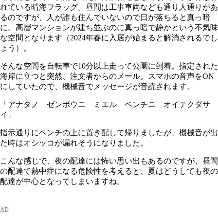
れている晴海フラッグ。昼間は工事車両なども通り人通りがあ
るのですが、人が誰も住んでいないので日が落ちると真っ暗
に。高層マンションが建ち並ぶのに真っ暗で静かという不気味
な空間となります（2024年春に入居が始まると解消されるでし
ょう）。
そんな空間を自転車で10分以上走って公園に到着。指定された
海岸に立つと突然、注文者からのメール。スマホの音声をON
にしていたので、機械音でメッセージが音読されます。
「アナタノ ゼンポウニ ミエル ベンチニ オイテクダサ
イ」
指示通りにベンチの上に置き配して帰りましたが、機械音が出
た時はオシッコが漏れそうになりました。
こんな感じで、夜の配達には怖い思い出もあるのですが、昼間
の配達で熱中症になる危険性を考えると、夏はどうしても夜の
配達が中心となってしまいますね。