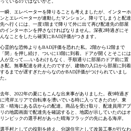
っているのではないかと。
一瞬、エレベーターを降りることも考えましたが、インターホ
ンとエレベーターが連動したマンション。降りてしまうと配達
先へ行くには、一度1階まで降りて外に出て再び配達先の部屋
のインターホンを押さなければなりません。深夜2時過ぎにそ
んなことをしたら確実にBAD評価がつきます。
心霊的な恐怖よりもBAD評価を恐れた私。2階から12階まで
「閉」を押し続け、ついに13階に到着。ドアが開くとそこには
人が立って......いるわけもなく、手順通りに部屋のドア前に置
き配。無事配達を終えたのですが、建物の入口から部屋に到着
するまでが遅すぎたからなのかBAD評価がつけられていまし
た。
去年、2022年の夏にもこんな出来事がありました。夜9時過ぎ
に湾岸エリアで自転車を漕いでいる時に入ってきたのが、東
京・晴海にある店からの配達。商品を受け取り、配達員用アプ
リの地図画面で配達先を確認すると、地図が示していたのはオ
リンピックの選手村があった晴海フラッグの先にある海岸。
選手村としての役割を終え、分譲住宅として改装工事が行なわ