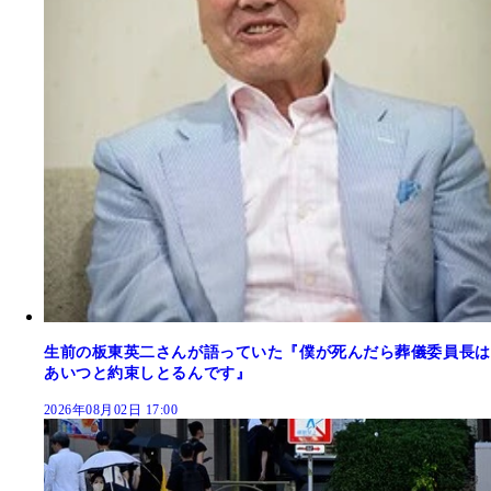
生前の板東英二さんが語っていた『僕が死んだら葬儀委員長は
あいつと約束しとるんです』
2026年08月02日 17:00