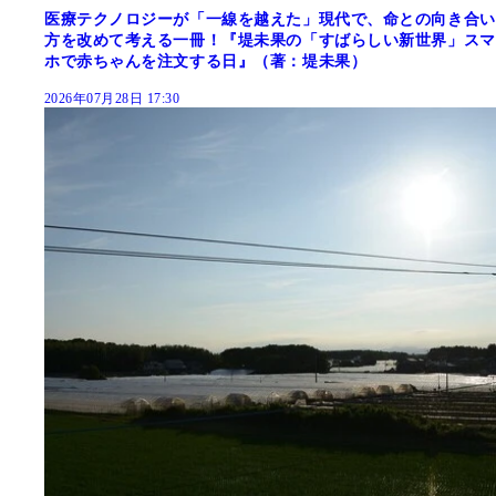
医療テクノロジーが「一線を越えた」現代で、命との向き合い
方を改めて考える一冊！『堤未果の「すばらしい新世界」スマ
ホで赤ちゃんを注文する日』（著：堤未果）
2026年07月28日 17:30