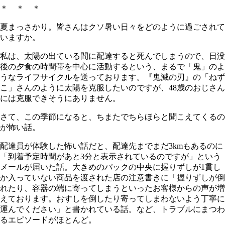
＊ ＊ ＊
夏まっさかり。皆さんはクソ暑い日々をどのように過ごされて
いますか。
私は、太陽の出ている間に配達すると死んでしまうので、日没
後の夕食の時間帯を中心に活動するという、まるで「鬼」のよ
うなライフサイクルを送っております。『鬼滅の刃』の「ねず
こ」さんのように太陽を克服したいのですが、48歳のおじさん
には克服できそうにありません。
さて、この季節になると、ちまたでちらほらと聞こえてくるの
が怖い話。
配達員が体験した怖い話だと、配達先までまだ3kmもあるのに
「到着予定時間があと3分と表示されているのですが」という
メールが届いた話。大きめのパックの中央に握りずしが1貫し
か入っていない商品を渡された店の注意書きに「握りずしが倒
れたり、容器の端に寄ってしまうといったお客様からの声が増
えております。おすしを倒したり寄ってしまわないよう丁寧に
運んでください」と書かれている話。など、トラブルにまつわ
るエピソードがほとんど。