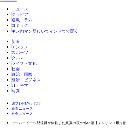
ニュース
グラビア
連載コラム
コミック
キン肉マン
新しいウィンドウで開く
新着
エンタメ
スポーツ
クルマ
ライフ・文化
社会
政治・国際
経済・ビジネス
IT・科学
写真
週プレNEWS TOP
新着ニュース
社会ニュース
ウーバーイーツ配達員が体験した真夏の夜の怖い話【チャリンコ爆走配