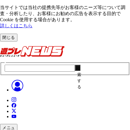
当サイトでは当社の提携先等がお客様のニーズ等について調
査・分析したり、お客様にお勧めの広告を表⽰する⽬的で
Cookie を使⽤する場合があります。
詳しくはこちら
閉じる
検
索
す
る
メニュ