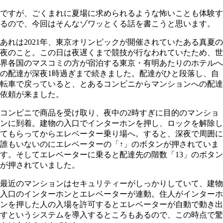
ですが、ごくまれに夏場に求められるような怖いことも体験す
るので、今回はそんなゾワッとくる話を書こうと思います。
あれは2021年、東京オリンピックが開催されていたある真夏の
夜のこと。この日は夜遅くまで競技が行なわれていたため、世
界各国のマスコミの方が宿泊する東京・有明あたりのホテルへ
の配達が深夜1時過ぎまで続きました。配達がひと段落し、自
転車で戻っていると、とあるコンビニからマンションへの配達
依頼が来ました。
コンビニで商品を受け取り、夜中の2時すぎに目的のマンショ
ンに到着。建物の入口でインターホンを押し、ロックを解除し
てもらってからエレベーター乗り場へ。すると、深夜で周囲に
誰もいないのにエレベーターの「↑」のボタンが押されていま
す。そしてエレベーターに乗ると配達先の階数「13」のボタン
が押されていました。
最近のマンションはセキュリティーがしっかりしていて、建物
入口のインターホンとエレベーターが連動。住人がインターホ
ンを押した人の入場を許可するとエレベーターが自動で動き出
すというシステムを導入するところもあるので、この時点で驚