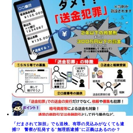
「だまされて加担」でも送検、有罪の見込みがなくても逮
捕!? 警察が乱発する"無理筋逮捕"に正義はあるのか？