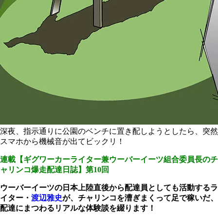
深夜、指示通りに公園のベンチに置き配しようとしたら、突然
スマホから機械音が出てビックリ！
連載【ギグワーカーライター兼ウーバーイーツ組合委員長のチ
ャリンコ爆走配達日誌】第10回
ウーバーイーツの日本上陸直後から配達員としても活動するラ
イター・
渡辺雅史
が、チャリンコを漕ぎまくって足で稼いだ、
配達にまつわるリアルな体験談を綴ります！