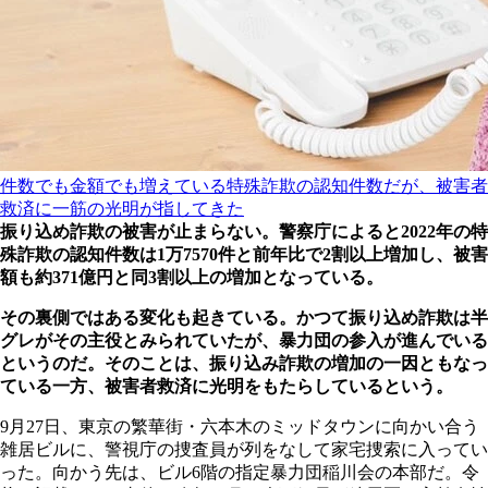
件数でも金額でも増えている特殊詐欺の認知件数だが、被害者
救済に一筋の光明が指してきた
振り込め詐欺の被害が止まらない。警察庁によると2022年の特
殊詐欺の認知件数は1万7570件と前年比で2割以上増加し、被害
額も約371億円と同3割以上の増加となっている。
その裏側ではある変化も起きている。かつて振り込め詐欺は半
グレがその主役とみられていたが、暴力団の参入が進んでいる
というのだ。そのことは、振り込み詐欺の増加の一因ともなっ
ている一方、被害者救済に光明をもたらしているという。
9月27日、東京の繁華街・六本木のミッドタウンに向かい合う
雑居ビルに、警視庁の捜査員が列をなして家宅捜索に入ってい
った。向かう先は、ビル6階の指定暴力団稲川会の本部だ。令