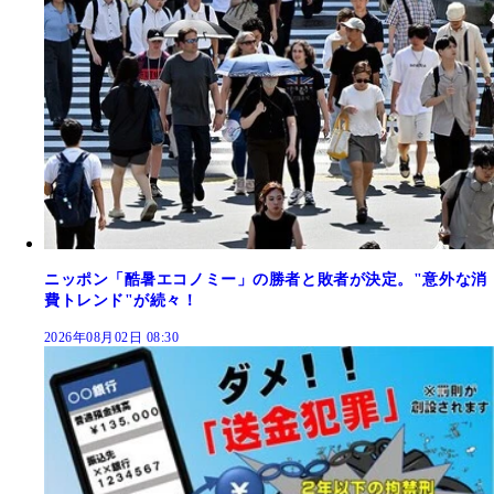
ニッポン「酷暑エコノミー」の勝者と敗者が決定。"意外な消
費トレンド"が続々！
2026年08月02日 08:30