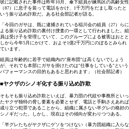
状に記載された事件は昨年10月、傘下組員が練馬区の高齢女性
（87）に息子を装って電話をかけ、1千万円をだまし取ったと
いう振り込め詐欺だ。ある社会部記者が語る。
「今回のガサは、既に逮捕されている稲川会の組員（27）らに
よる振り込め詐欺の裏付け捜査の一環として行われました。組
員は受け子を管理していて、このグループによる被害はおとと
しから今年5月にかけて、およそ1億2千万円にのぼるとみられ
ています。
組員は年齢的に若手で組織内の"座布団"は高くないでしょう
が、それでも本部にガサを掛けたのは"仕事をしている"という
パフォーマンスの目的もあると思われます」（社会部記者）
■ヤクザのシノギ化する振り込め詐欺
そもそも振り込め詐欺といえば、暴力団の代紋や事務所といっ
たヤクザ独特の脅し要素を必要とせず、電話と手駒さえあれば
成り立つ犯罪であることから、組織に属さない半グレの格好の
シノギだった。しかし、現在はその傾向が変わりつつある。
「半グレたちがヤクザにゲソをつけない（暴力団組織に入らな