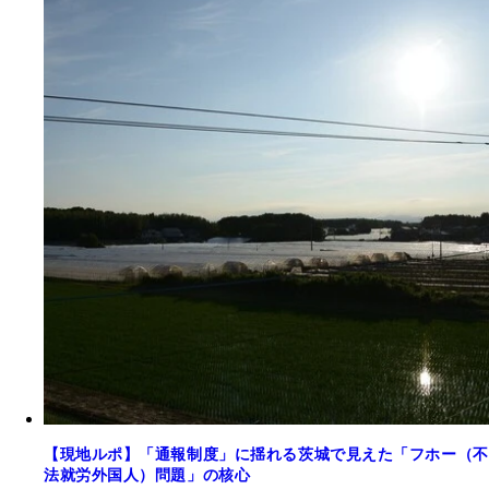
【現地ルポ】「通報制度」に揺れる茨城で見えた「フホー（不
法就労外国人）問題」の核心