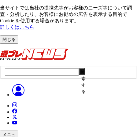
当サイトでは当社の提携先等がお客様のニーズ等について調
査・分析したり、お客様にお勧めの広告を表⽰する⽬的で
Cookie を使⽤する場合があります。
詳しくはこちら
閉じる
検
索
す
る
メニュ