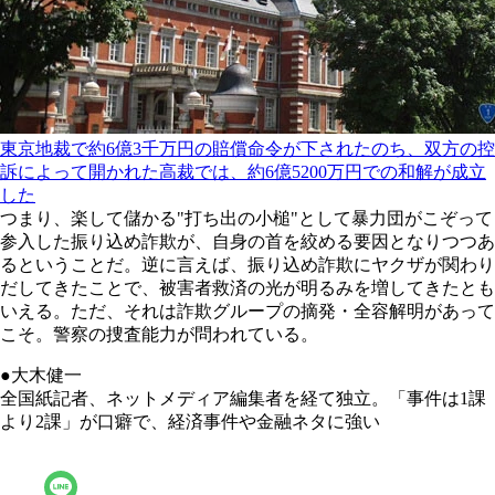
東京地裁で約6億3千万円の賠償命令が下されたのち、双方の控
訴によって開かれた高裁では、約6億5200万円での和解が成立
した
つまり、楽して儲かる"打ち出の小槌"として暴力団がこぞって
参入した振り込め詐欺が、自身の首を絞める要因となりつつあ
るということだ。逆に言えば、振り込め詐欺にヤクザが関わり
だしてきたことで、被害者救済の光が明るみを増してきたとも
いえる。ただ、それは詐欺グループの摘発・全容解明があって
こそ。警察の捜査能力が問われている。
●大木健一
全国紙記者、ネットメディア編集者を経て独立。「事件は1課
より2課」が口癖で、経済事件や金融ネタに強い