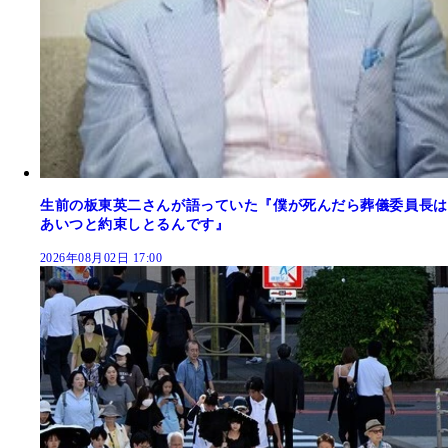
生前の板東英二さんが語っていた『僕が死んだら葬儀委員長は
あいつと約束しとるんです』
2026年08月02日 17:00