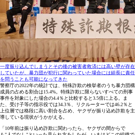
一度振り込んでしまうとその後の被害者救済には高い壁が存在
していたが、暴力団が犯行に関わっていた場合には組長に責任
を問うことも可能になってきた
警察庁の2022年の統計では、特殊詐欺の検挙者のうち暴力団構
成員の占める割合は15.4%。特殊詐欺に限らないすべての刑事
事件を対象にした場合の4.4％と比較すると3.5倍に上る。ま
た、受け子等の指示役では34.3％、リクルーターでは46.2％と
上位層では格段に高い割合を占め、ヤクザが振り込め詐欺を主
導している現状がうかがえる。
「10年前は振り込め詐欺に関わったら、ヤクザの間からで
も"人でなし"といった見られ方をしたが、いまはどこの組織で