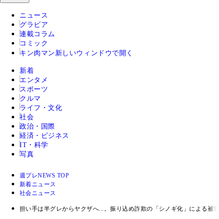
ニュース
グラビア
連載コラム
コミック
キン肉マン
新しいウィンドウで開く
新着
エンタメ
スポーツ
クルマ
ライフ・文化
社会
政治・国際
経済・ビジネス
IT・科学
写真
週プレNEWS TOP
新着ニュース
社会ニュース
担い手は半グレからヤクザへ...。振り込め詐欺の「シノギ化」による被