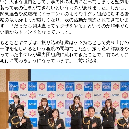
い）大きな理由として、暴力団の組員になってしまうと堅気を
装って表の仕事ができないというものがありました。しかし、
関東連合や怒羅権（ドラゴン）のような半グレ組織に対する警
察の取り締まりが厳しくなり、表の活動が制約されてきていま
す。『だったら開き直ってヤクザをやる』というのが10年ぐら
い前からトレンドとなっています。
もともとヤクザは、振り込め詐欺はケツ持ちとして売り上げの
一部をせしめるという程度の関与でしたが、振り込め詐欺をや
っていた半グレが暴力団組織に流れてきたことで、前のめりに
犯行に関わるようになっています」（前出記者）