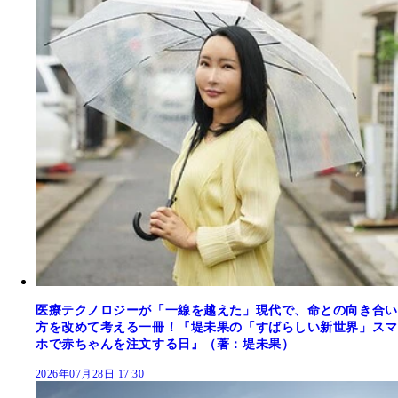
医療テクノロジーが「一線を越えた」現代で、命との向き合い
方を改めて考える一冊！『堤未果の「すばらしい新世界」スマ
ホで赤ちゃんを注文する日』（著：堤未果）
2026年07月28日 17:30