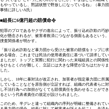
もやっているし、黙認状態で野放しになっているね」（暴力団
事情に詳しいA氏）
■組長に6億円超の賠償命令
犯罪のプロであるヤクザの進出によって、振り込め詐欺の巧妙
化が懸念されるが、被害者救済につながる側面もあるという。
捜査関係者が明かす。
「振り込め詐欺など暴力団から受けた被害の賠償をトップに求
める場合、これまでは民法の使用者責任に基づいて請求してい
ましたが、トップと実際に犯行に関わった末端組員との関係性
をひもとくのが難しく、立証には大きな障壁が立ちはだかりま
した。
しかし、18年に暴対法が改正され、加害者が指定暴力団に所属
していることなどを原告側が立証すれば、組織の代表者らに対
し不法行為への加担がなくても賠償責任を負わせることができ
るという代表者責任の規定が設けられました。
このため、半グレと違って組織内の序列が明確に整備されてい
る暴力団の場合、組長に対して被害者が訴えを起こし、弁済を