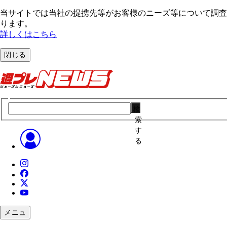
当サイトでは当社の提携先等がお客様のニーズ等について調査・
ります。
詳しくはこちら
閉じる
検
索
す
る
メニュ