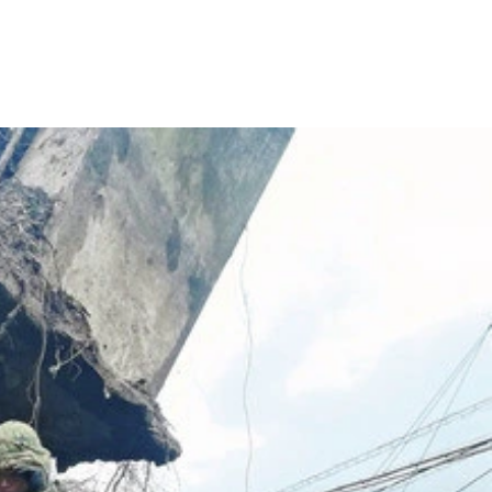
モとau、それらのサブブランドやMVNOの電波などを洋上
タイムの情報を確認することができる。これらは【＊＊＊＊（キ
、上空で電波を中継させることが可能。ドローンへの電源も有
ャワーを設置できる新機材「WOTA BOX」の屋外キット。
タッフたちによって被災者の皆さんが利用できるように即セッティン
とで、もしものときに迷わず確認できますよ！
Fi電波は、それぞれのキャリア契約者以外でも利用可能。そしてNT
ベントの通信環境をサポートするための車両だが、災害時でも大
提供を開始している