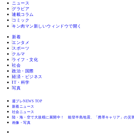
ニュース
グラビア
連載コラム
コミック
キン肉マン
新しいウィンドウで開く
新着
エンタメ
スポーツ
クルマ
ライフ・文化
社会
政治・国際
経済・ビジネス
IT・科学
写真
週プレNEWS TOP
新着ニュース
社会ニュース
陸・海・空で大規模に展開中！ 能登半島地震、「携帯キャリア」の災
画像・写真