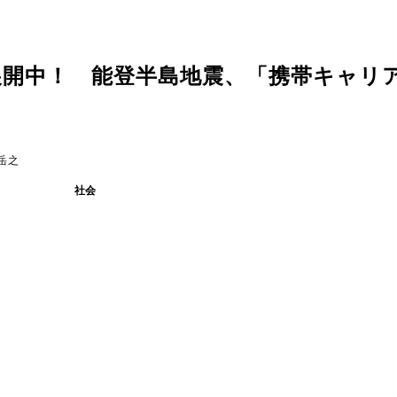
展開中！ 能登半島地震、「携帯キャリ
岳之
社会