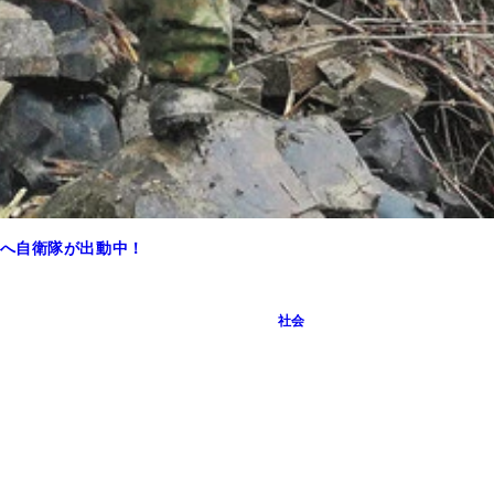
へ自衛隊が出動中！
社会