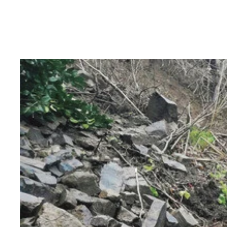
衛星回線をはじめとする各種通信設備を搭載し、震
信して沿岸部をカバー。普段はバッチバチのライバ
圏内・圏外エリアだけでなく「無料衛星携帯電話サ
ソフトバンクが提供するポータブル水再生プラント
移動基地局車のアンテナ
ソフトバンクは有線給電ドローン無線中継システム
有線給電ドローン無線中継システム
NTTドコモの移動基地局車や各種機材などは海上自
ソフトバンクが提供するポータブル水再生プラント。
KDDI、ソフトバンクが提供したStarlink端
船上基地局
名） 復旧エリアマップ】で検索することで最短で
続されており、4日間以上も上空から電波の中継を
はソフトバンクが販売する製品で、同社が被災地へ
Starlinkは自衛隊などにも提供されている
船上基地局
KDDIとソフトバンクは計500台前後、衛星回線であ
衛星回線「Starlink」
4キャリア共に移動基地局車が能登半島に集結中。
モは「ドコモ公衆ケータイ」として、誰もが無料で
躍。写真はKDDIのStarlink搭載型の移動基地局車