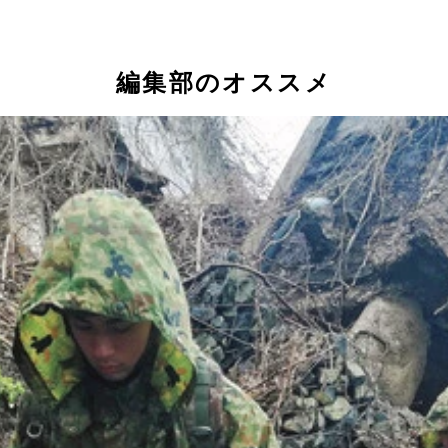
災で破損した地上の基地局機能を補う船上基地局。こちらはドコ
ル関係の両社が、最強タッグを結成！
編集部のオススメ
ービス」「無料Wi-Fi」「無料充電サービス」などのリアル
を投入！ ドローンに光ファイバーケーブルを接続することで
衛隊のLCACに搭載されて現地入り
濾過した排水を循環させることで水道がない場所でも15分でシ
末は自衛隊やDMATと共同で避難所へ配布され、各キャリアのス
表示可能。あらかじめブラウザのお気に入りに登録しておくこ
行なえる最新機材
提供中だ。これは災害アイテムとして超優秀！
るStarlink端末を避難所などに提供している。こちらのWi-
KDDIは40台近い車両を石川県へ緊急派遣。普段は大規模イ
利用できるフィーチャーフォン、スマートフォンの避難所への