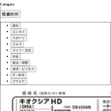
Category
社会
開/閉
総合
エンタメ
スポーツ
クルマ
ライフ・文化
社会
政治・国際
経済・ビジネス
IT・科学
グラビア