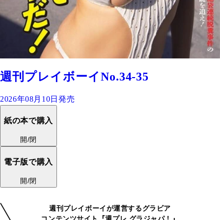
週刊プレイボーイNo.34-35
2026年08月10日発売
紙の本で購入
開/閉
電子版で購入
開/閉
週刊プレイボーイが運営するグラビア
コンテンツサイト『週プレ グラジャパ！』