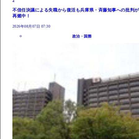
2
不信任決議による失職から復活も兵庫県・斉藤知事への批判が
再燃中！
2026年08月07日 07:30
政治・国際