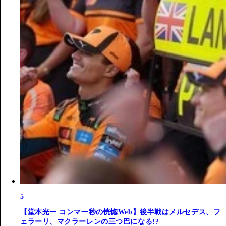
5
【堂本光一 コンマ一秒の恍惚Web】後半戦はメルセデス、フ
ェラーリ、マクラーレンの三つ巴になる!?