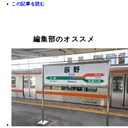
この記事を読む
駅前には、新しい商業施設や松本零士氏の代表作『
駅前はなぜか松本零士推し！
鉄道999』や『宇宙戦艦ヤマト』のキャラクターの
編集部のオススメ
並ぶ。松本氏の故郷というわけでなく、敦賀市が「
都市」「鉄道」「港」の町で作品イメージと合うか
いう理由らしい