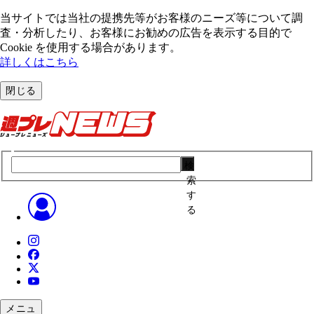
当サイトでは当社の提携先等がお客様のニーズ等について調
査・分析したり、お客様にお勧めの広告を表⽰する⽬的で
Cookie を使⽤する場合があります。
詳しくはこちら
閉じる
検
索
す
る
メニュ