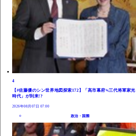
4
【#佐藤優のシン世界地図探索172】「高市幕府≒三代将軍家光
時代」が到来!?
2026年08月07日 07:00
政治・国際