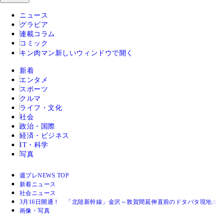
ニュース
グラビア
連載コラム
コミック
キン肉マン
新しいウィンドウで開く
新着
エンタメ
スポーツ
クルマ
ライフ・文化
社会
政治・国際
経済・ビジネス
IT・科学
写真
週プレNEWS TOP
新着ニュース
社会ニュース
3月16日開通！ 「北陸新幹線」金沢～敦賀間延伸直前のドタバタ現地ル
画像・写真