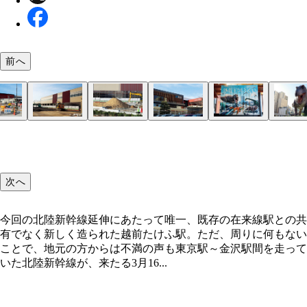
前へ
越前たけふ駅。高速道路のインターチェンジや道の
スゴい数の恐竜がお出迎え！
敦賀駅（つるがえき）
隣接しているが、周りは一面畑や野原の寂しい駅。
工事入札に2度失敗し、完成は秋頃の予定
今回の北陸新幹線延伸にあたって唯一、既存の在来
加賀温泉駅（かがおんせんえき）。駅構内完成は3
絶賛工事中で、盛り土などもまだ見える段階だ（2
福井駅
福井駅
ティラノサウルスをはじめ迫力満点の恐竜が展示や
スゴい数の恐竜がお出迎え！
ハート形モニュメントや福井名物のカニをくわえた
道の駅・越前たけふ
新幹線開業に合わせて特急が停車しなくなる、在来
敦賀駅周辺の有名観光スポット気比神宮。鳥居は春
カニをくわえた恐竜
に誘致した企業の研究施設が2年後の開業を目指し
敦賀駅前
地図・北陸新幹線・金沢～敦賀間延伸
との共有でなく新しく造られた越前たけふ駅。ただ
に合わず……
現在）
されているが、新モニュメントのひとつの完成が開
など、写真映えしそうな恐竜も
武生駅。駅周辺の住民はかなり不満げだった
社、厳島神社と並び、日本三大木造鳥居と称されて
中。今後の発展が見込まれる?
福井駅では、いまだに恐竜モニュメントの新設工事
りに何もないことで、地元の方からは不満の声も
間に合わないようだ
なわれている。ただ、市民は工事の遅れに関しては
次へ
だ
今回の北陸新幹線延伸にあたって唯一、既存の在来線駅との共
有でなく新しく造られた越前たけふ駅。ただ、周りに何もない
ことで、地元の方からは不満の声も東京駅～金沢駅間を走って
いた北陸新幹線が、来たる3月16...