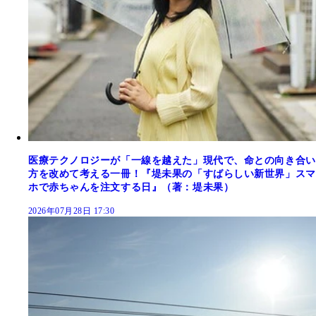
医療テクノロジーが「一線を越えた」現代で、命との向き合い
方を改めて考える一冊！『堤未果の「すばらしい新世界」スマ
ホで赤ちゃんを注文する日』（著：堤未果）
2026年07月28日 17:30