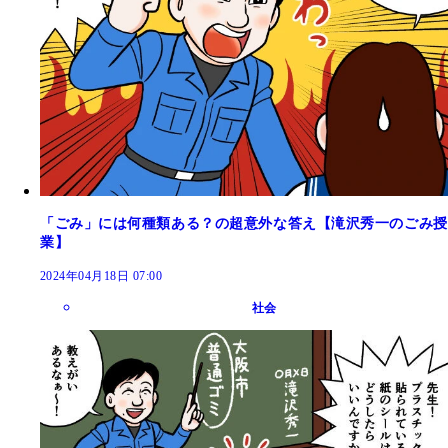
「ごみ」には何種類ある？の超意外な答え【滝沢秀一のごみ授
業】
2024年04月18日 07:00
社会