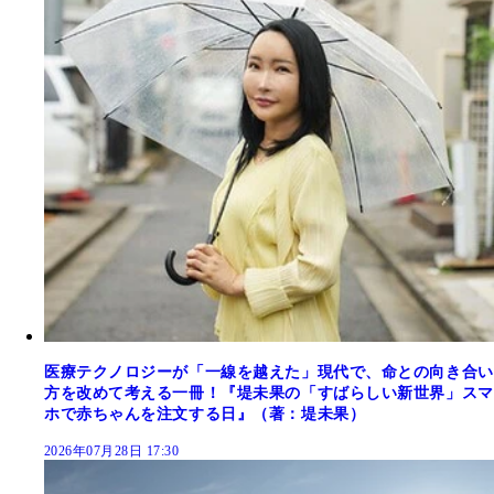
医療テクノロジーが「一線を越えた」現代で、命との向き合い
方を改めて考える一冊！『堤未果の「すばらしい新世界」スマ
ホで赤ちゃんを注文する日』（著：堤未果）
2026年07月28日 17:30