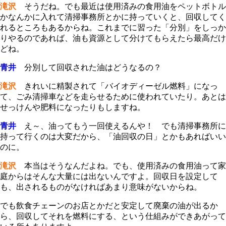
滝沢
そうだね。でも最近は使用済みの食用油をペットボトル
かなんかに入れて清掃事務所とかに持っていくと、回収してく
れるところもあるからね。これまでに習った「分別」をしっか
りやるのであれば、油も資源として分けてもらえたら最高だけ
どね。
青井
分別して回収された油はどうなるの？
滝沢
きれいに精製されて「バイオディーゼル燃料」になっ
て、ごみ清掃車などを走らせるために使われていたり。あとは
せっけんや肥料になったりもしますね。
青井
え～、油ってもう一回使えるんや！ でも清掃事務所に
持って行くのは大変だから、「油回収の日」とかもあればいい
のに。
滝沢
本当はそうなんだよね。でも、使用済みの食用油って家
庭からはそんな大量には出ないんですよ。回収日を設定して
も、出されるものがなければあまり意味がないからね。
でも飲食チェーンのお店とかだと安定して廃棄の油が出るか
ら、回収してそれを燃料にする、という仕組みができあがって