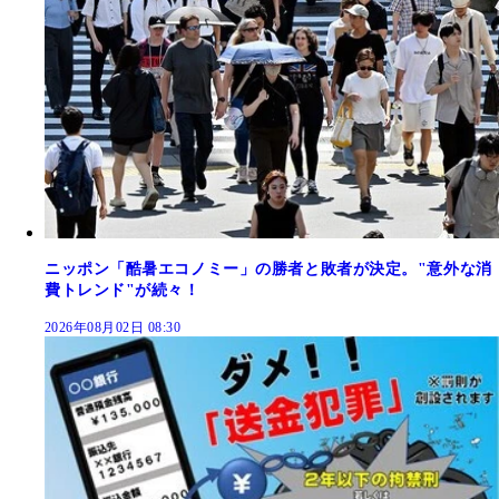
ニッポン「酷暑エコノミー」の勝者と敗者が決定。"意外な消
費トレンド"が続々！
2026年08月02日 08:30