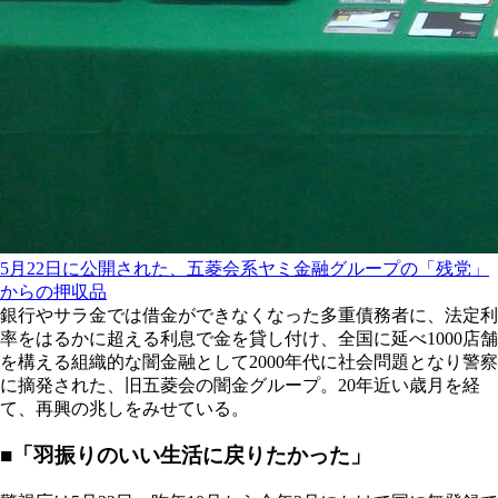
5月22日に公開された、五菱会系ヤミ金融グループの「残党」
からの押収品
銀行やサラ金では借金ができなくなった多重債務者に、法定利
率をはるかに超える利息で金を貸し付け、全国に延べ1000店舗
を構える組織的な闇金融として2000年代に社会問題となり警察
に摘発された、旧五菱会の闇金グループ。20年近い歳月を経
て、再興の兆しをみせている。
■「羽振りのいい生活に戻りたかった」