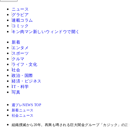
ニュース
グラビア
連載コラム
コミック
キン肉マン
新しいウィンドウで開く
新着
エンタメ
スポーツ
クルマ
ライフ・文化
社会
政治・国際
経済・ビジネス
IT・科学
写真
週プレNEWS TOP
新着ニュース
社会ニュース
組織撲滅から20年。再興も噂される巨大闇金グループ「カジック」の正