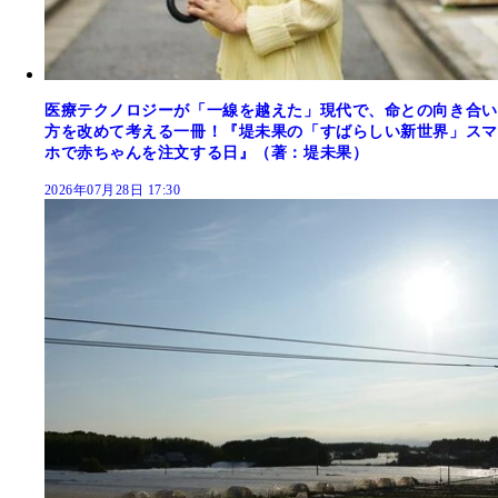
医療テクノロジーが「一線を越えた」現代で、命との向き合い
方を改めて考える一冊！『堤未果の「すばらしい新世界」スマ
ホで赤ちゃんを注文する日』（著：堤未果）
2026年07月28日 17:30