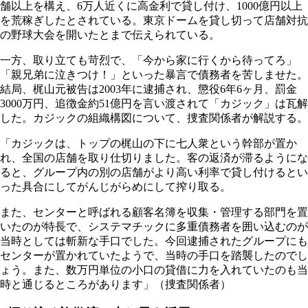
舗以上を構え、6万人近くに高金利で貸し付け、1000億円以上
を荒稼ぎしたとされている。東京ドームを貸し切って店舗対抗
の野球大会を開いたとまで伝えられている。
一方、取り立ても苛烈で、「今から家に行くから待ってろ」
「親兄弟に泣きつけ！」といった暴言で債務者を苦しませた。
結局、梶山元被告は2003年に逮捕され、懲役6年6ヶ月、罰金
3000万円、追徴金約51億円を言い渡されて「カジック」は瓦解
した。カジックの組織構図について、捜査関係者が解説する。
「カジックは、トップの梶山の下に七人衆という幹部が置か
れ、全国の店舗を取り仕切りました。客の返済が滞るようにな
ると、グループ内の別の店舗がより高い利率で貸し付けるとい
った具合にしてがんじがらめにして搾り取る。
また、センターと呼ばれる顧客名簿を収集・管理する部門を置
いたのが特長で、システマチックに多重債務者を囲い込むのが
当時としては斬新な手口でした。今回逮捕されたグループにも
センターが置かれていたようで、当時の手口を踏襲したのでし
ょう。また、数万円単位の小口の貸借に力を入れていたのも当
時と通じるところがあります」（捜査関係者）