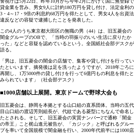
警視庁は5月22日、昨年10月から今年2月にかけて国に無登録で
貸金業を営み、男女9人に計約180万円を貸し付け、法定金利の
3・4～17・9倍の利息約68万円を得たとして、男女4人を出資法
違反などの容疑で逮捕したことを発表した。
この4人のうち東京都大田区の無職の男（44）は、旧五菱会の
闇金グループのOBで、「当時の羽振りのいい生活に戻りたか
った」などと容疑を認めているという。全国紙社会部デスクが
語る。
「男は、旧五菱会の闇金の店舗で、集客や貸し付けを行ってい
たといいます。摘発後は足を洗ったようですが、2018年ごろに
再開し、1万5000件の貸し付けを行って6億円もの利息を得たと
みられています」（社会部デスク）
■1000店舗以上展開。東京ドームで野球大会も
旧五菱会は、静岡を本拠とする山口組の直系団体。当時の五代
目山口組の渡辺芳則組長が、代紋である菱型にちなんで命名し
たとされる。そして、旧五菱会の実質ナンバー2で通称「闇金
の帝王」こと梶山進元被告が、「カジック」と呼ばれるグルー
プを率いて全国規模で闇金融を行い、2000年代前半には1000店