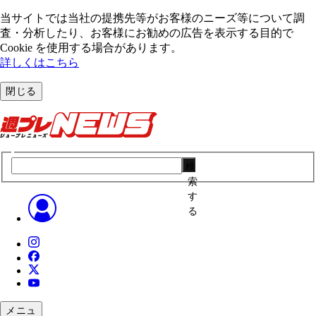
当サイトでは当社の提携先等がお客様のニーズ等について調
査・分析したり、お客様にお勧めの広告を表⽰する⽬的で
Cookie を使⽤する場合があります。
詳しくはこちら
閉じる
検
索
す
る
メニュ