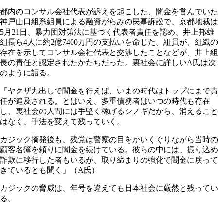
都内のコンサル会社代表が訴えを起こした、闇金を営んでいた
神戸山口組系組員による融資がらみの民事訴訟で、京都地裁は
5月21日、暴力団対策法に基づく代表者責任を認め、井上邦雄
組長ら4人に約2億7400万円の支払いを命じた。組員が、組織の
存在を示してコンサル会社代表と交渉したことなどが、井上組
長の責任と認定されたかたちだった。裏社会に詳しいA氏は次
のように語る。
「ヤクザ丸出しで闇金を行えば、いまの時代はトップにまで責
任が追及される。とはいえ、多重債務者はいつの時代も存在
し、裏社会の人間には手堅く稼げるシノギだから、消えること
はなく、手法を変えて残っていく。
カジック摘発後も、残党は警察の目をかいくぐりながら当時の
顧客名簿を頼りに闇金を続けている。彼らの中には、振り込め
詐欺に移行した者もいるが、取り締まりの強化で闇金に戻って
きているとも聞く」（A氏）
カジックの脅威は、年号を違えても日本社会に厳然と残ってい
る。