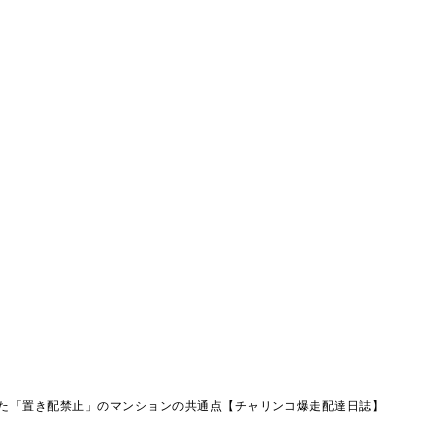
た「置き配禁止」のマンションの共通点【チャリンコ爆走配達日誌】