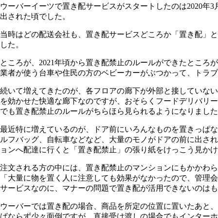
ウーバーイーツで置き配サービスがスタートしたのは2020
出された頃でした。
当時はどの配送会社も、置き配サービスどころか「置き配」と
した。
ところが、2021年頃から置き配禁止のルールができたとこ
業者が使う台車や住民の方のベビーカーがぶつかって、トラブ
続いて増えてきたのが、各フロアの廊下が外部と接していない
を効かせた快適な廊下なのですが、おそらくフードデリバリー
でも置き配禁止のルールがちらほら見られるようになりました
最近特に増えているのが、ドア前にいろんなものを置きっぱな
ルフバッグ、自転車などなど、大量のモノがドアの前に出され
ョンへ配達に行くと「置き配禁止」の張り紙をけっこう見かけ
注文される方の中には、置き配禁止のマンションにもかかわ
「大量に物を置く人に注意しても効果がなかったので、管理会
サービスなのに、マナーの問題で置き配が活用できないのはも
ウーバーでは置き配の場合、商品を所定の位置に置いたあと、
ばならず少々面倒ですが、直接受け渡しの場合でもインターホ