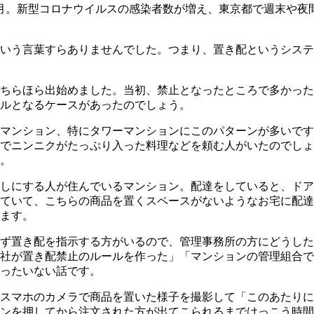
年3月。新型コロナウイルスの感染者数が増え、東京都で週末や
いう言葉すらありませんでした。つまり、置き配というシステ
ろがちらほら出始めました。当初、禁止となったところで多かっ
ルとなるケースがあったのでしょう。
マンション、特にタワーマンションにこのパターンが多いです
でニンニクがたっぷり入った料理などを頼む人がいたのでしょ
。
しにする人が住んでいるマンション。配達をしていると、ドア
ていて、こちらの商品を置くスペースがないようなお宅に配達
ます。
らず置き配を指示する方がいるので、管理事務所の方にどうし
社が置き配禁止のルールを作った」「マンションの管理組合で
ったいない話です。
スマホのカメラで商品を置いた様子を撮影して「このあたりに
ンを押してから注文された方が出てこられるまでけっこう時間