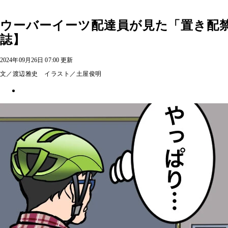
ウーバーイーツ配達員が見た「置き配
誌】
2024年09月26日 07:00 更新
文／渡辺雅史 イラスト／土屋俊明