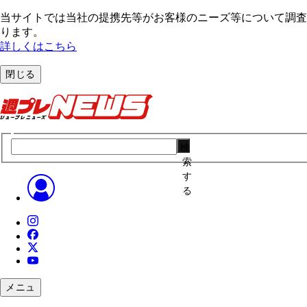
当サイトでは当社の提携先等がお客様のニーズ等について調査・
ります。
詳しくはこちら
閉じる
検
索
す
る
メニュ