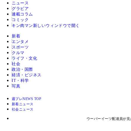
ニュース
グラビア
連載コラム
コミック
キン肉マン
新しいウィンドウで開く
新着
エンタメ
スポーツ
クルマ
ライフ・文化
社会
政治・国際
経済・ビジネス
IT・科学
写真
週プレNEWS TOP
新着ニュース
社会ニュース
ウーバーイーツ配達員が見