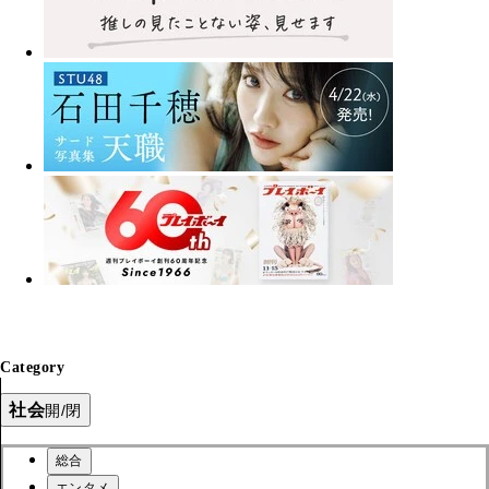
Category
社会
開/閉
総合
エンタメ