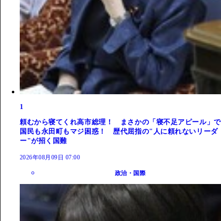
1
頼むから寝てくれ高市総理！ まさかの「寝不足アピール」で
国民も永田町もマジ困惑！ 歴代屈指の"人に頼れないリーダ
ー"が招く国難
2026年08月09日 07:00
政治・国際