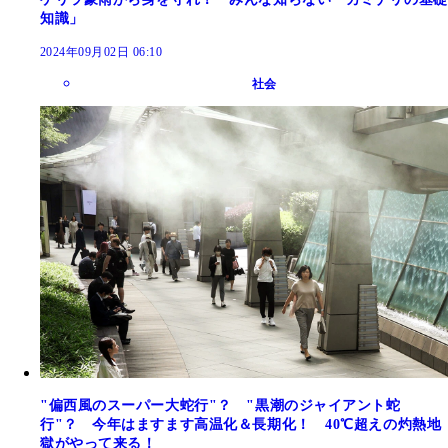
知識」
2024年09月02日 06:10
社会
"偏西風のスーパー大蛇行"？ "黒潮のジャイアント蛇
行"？ 今年はますます高温化＆長期化！ 40℃超えの灼熱地
獄がやって来る！