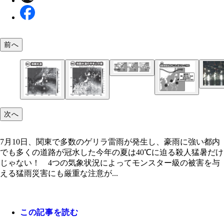
冷たい寒冷渦が暖かい空気の中に飛び込んでくるこ
で、不安定な空気になり豪雨が起こる
前へ
7月10日、関東で多数のゲリラ雷雨が発生し、豪雨
都内でも多くの道路が冠水した
次へ
冷たい寒冷渦が暖かい空気の中に飛び込んでくるこ
7月10日、関東で多数のゲリラ雷雨が発生し、豪雨に強い都内
で、不安定な空気になり豪雨が起こる
でも多くの道路が冠水した今年の夏は40℃に迫る殺人猛暑だけ
7月26日の海面水温。関東の沖や日本海までもが、
7月17日の時点で、東北や北海道沖の海面水温は平
じゃない！ 4つの気象状況によってモンスター級の被害を与
27℃に達している。28℃になるのもすぐのはずだ（
べて4～5℃高くなっている
える猛雨災害にも厳重な注意が...
2とも気象庁のホームページを基に作成）
この記事を読む