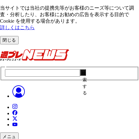
当サイトでは当社の提携先等がお客様のニーズ等について調
査・分析したり、お客様にお勧めの広告を表⽰する⽬的で
Cookie を使⽤する場合があります。
詳しくはこちら
閉じる
検
索
す
る
メニュ