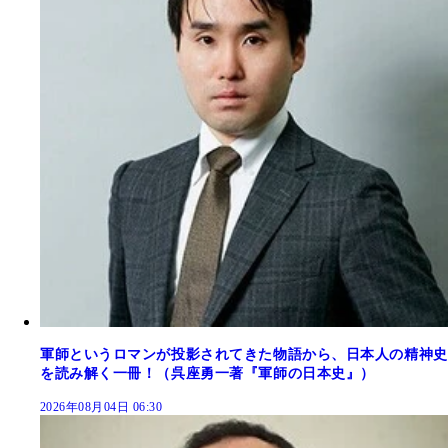
軍師というロマンが投影されてきた物語から、日本人の精神史
を読み解く一冊！（呉座勇一著『軍師の日本史』）
2026年08月04日 06:30