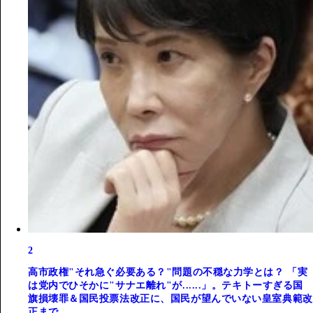
2
高市政権"それ急ぐ必要ある？"問題の不穏な力学とは？ 「実
は党内でひそかに"サナエ離れ"が......」。テキトーすぎる国
旗損壊罪＆国民投票法改正に、国民が望んでいない皇室典範改
正まで...