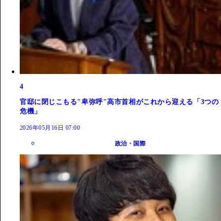
4
官邸に閉じこもる"卑弥呼"高市首相がこれから迎える「3つの
危機」
2026年05月16日 07:00
政治・国際