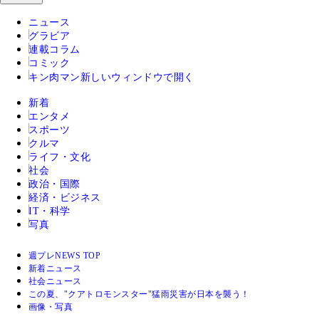
ニュース
グラビア
連載コラム
コミック
キン肉マン
新しいウィンドウで開く
新着
エンタメ
スポーツ
クルマ
ライフ・文化
社会
政治・国際
経済・ビジネス
IT・科学
写真
週プレNEWS TOP
新着ニュース
社会ニュース
この夏、"クアトロモンスター"猛雨災害が日本を襲う！
画像・写真