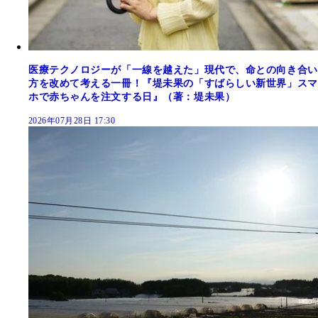
医療テクノロジーが「一線を越えた」現代で、命との向き合い
方を改めて考える一冊！『堤未果の「すばらしい新世界」スマ
ホで赤ちゃんを注文する日』（著：堤未果）
2026年07月28日 17:30