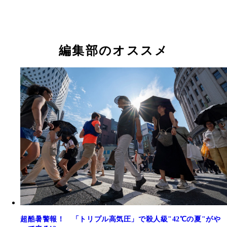
編集部のオススメ
超酷暑警報！ 「トリプル高気圧」で殺人級"42℃の夏"がや