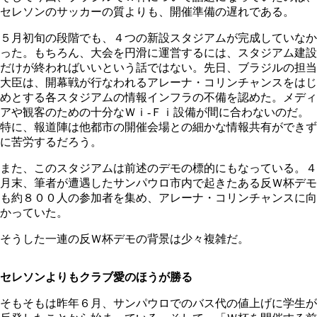
セレソンのサッカーの質よりも、開催準備の遅れである。
５月初旬の段階でも、４つの新設スタジアムが完成していなか
った。もちろん、大会を円滑に運営するには、スタジアム建設
だけが終わればいいという話ではない。先日、ブラジルの担当
大臣は、開幕戦が行なわれるアレーナ・コリンチャンスをはじ
めとする各スタジアムの情報インフラの不備を認めた。メディ
アや観客のための十分なＷｉ-Ｆｉ設備が間に合わないのだ。
特に、報道陣は他都市の開催会場との細かな情報共有ができず
に苦労するだろう。
また、このスタジアムは前述のデモの標的にもなっている。４
月末、筆者が遭遇したサンパウロ市内で起きたある反Ｗ杯デモ
も約８００人の参加者を集め、アレーナ・コリンチャンスに向
かっていた。
そうした一連の反Ｗ杯デモの背景は少々複雑だ。
セレソンよりもクラブ愛のほうが勝る
そもそもは昨年６月、サンパウロでのバス代の値上げに学生が