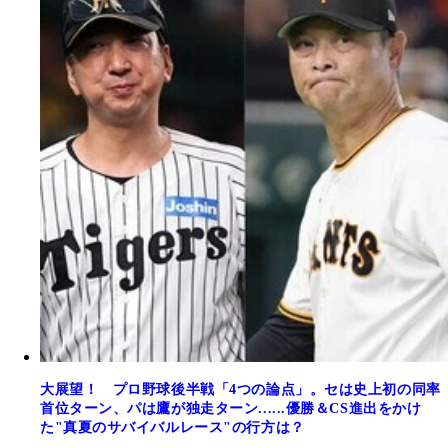
大展望！ プロ野球後半戦「4つの論点」。セは史上初の同率
首位ターン、パは鷹が独走ターン......優勝＆CS進出をかけ
た"真夏のサバイバルレース"の行方は？