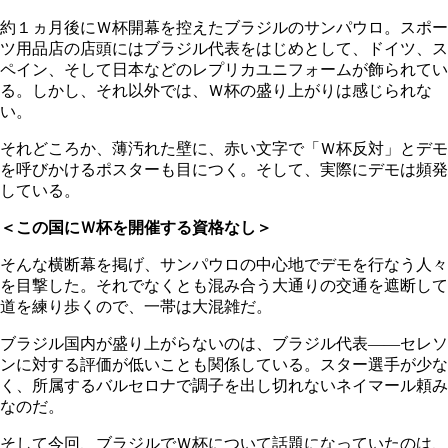
約１ヵ月後にＷ杯開幕を控えたブラジルのサンパウロ。スポー
ツ用品店の店頭にはブラジル代表をはじめとして、ドイツ、ス
ペイン、そして日本などのレプリカユニフォームが飾られてい
る。しかし、それ以外では、Ｗ杯の盛り上がりは感じられな
い。
それどころか、薄汚れた壁に、赤い文字で「Ｗ杯反対」とデモ
を呼びかけるポスターも目につく。そして、実際にデモは頻発
している。
＜この国にＷ杯を開催する資格なし＞
そんな横断幕を掲げ、サンパウロの中心地でデモを行なう人々
を目撃した。それでなくとも混み合う大通りの交通を遮断して
道を練り歩くので、一帯は大混雑だ。
ブラジル国内が盛り上がらないのは、ブラジル代表――セレソ
ンに対する評価が低いことも関係している。スター選手が少な
く、所属するバルセロナで調子を出し切れないネイマール頼み
なのだ。
そして今回、ブラジルでＷ杯について話題になっていたのは、