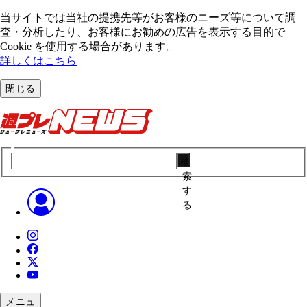
当サイトでは当社の提携先等がお客様のニーズ等について調
査・分析したり、お客様にお勧めの広告を表⽰する⽬的で
Cookie を使⽤する場合があります。
詳しくはこちら
閉じる
検
索
す
る
メニュ