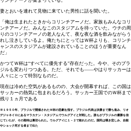
リンチアーノが集まっている。
妻とおいを連れて見物に来ていた男性に話を聞いた。
「俺は生まれたときからコリンチアーノだ。家族もみんなコリ
ンチアーノだ。みんなこのスタジアムを待っていた。ウチの周
りのコリンチアーノの老人なんて、夜な夜な酒を飲みながらう
れし泣きしているよ。俺たちにとってはＷ杯よりも、コリンチ
ャンスのスタジアムが建設されていることのほうが重要なん
だ」
かつてＷ杯は“すべてに優先する”存在だった。今や、そのブラ
ジルも変わりつつある。ただ、それでも――やはりサッカーは
人々にとって特別なものだ。
現在は冷めた空気があるものの、大会が開幕すれば、この国は
サッカーの熱気に包まれるだろう。サッカー王国でのＷ杯まで
残り１ヵ月である
※１９５０年、ブラジルで開催されたＷ杯の悲劇を指す。ブラジル代表は決勝まで勝ち進み、リオ
デジャネイロにあるマラカナン・スタジアムでウルグアイと対戦した。誰もがブラジルの優勝を信
じていたが、その期待は裏切られた。ウルグアイに１－２で敗れたのだ。国民は嘆き悲しみ、自殺
やショック死する者まで出た