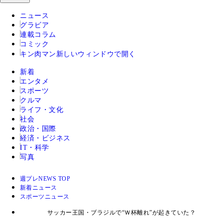
ニュース
グラビア
連載コラム
コミック
キン肉マン
新しいウィンドウで開く
新着
エンタメ
スポーツ
クルマ
ライフ・文化
社会
政治・国際
経済・ビジネス
IT・科学
写真
週プレNEWS TOP
新着ニュース
スポーツニュース
サッカー王国・ブラジルで“Ｗ杯離れ”が起きていた？