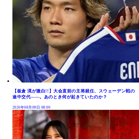
【板倉 滉が激白!!】大会直前の主将就任、スウェーデン戦の
途中交代――。あのとき何が起きていたのか？
2026年08月09日 08:00