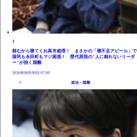
1
頼むから寝てくれ高市総理！ まさかの「寝不足アピール」で
国民も永田町もマジ困惑！ 歴代屈指の"人に頼れないリーダ
ー"が招く国難
2026年08月09日 07:00
政治・国際