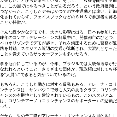
反発したことから始まっている。そして、「Ｗ杯を開催する前
に、この国ではやるべきことがあるだろう」という政府批判に
つながった。こうしたデモはかつての学生運動とは違い、組織
化されておらず、フェイスブックなどのＳＮＳで参加者を募る
ことが特徴だ。
そんな緩やかなデモでも、大きな影響は出る。日本も参加した
昨年のコンフェデレーションズ杯最中に、開催都市のひとつ、
ベロオリゾンテでデモが起き、それを鎮圧するために警察が道
路を封鎖、スタジアム近辺の交通が遮断され、大混乱となった
ことを覚えているサッカーファンも多いだろう。
事を厄介にしているのが、今年、ブラジルでは大統領選挙が行
なわれるということ。さまざまな団体が、現政権に対してＷ杯
を“人質”にできると気がついているのだ。
もちろん、こうした動きに対する反発もある。アレーナ・コリ
ンチャンスは、サンパウロで最も人気のあるクラブ、コリンチ
ャンスの本拠地として建設されているもの。このスタジアム
は、コリンチアーノ（コリンチャンスのサポーター）の悲願だ
った。
だから、先のデモ隊がアレーナ・コリンチャンスを目的地にし