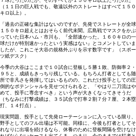
７球だったのだが、そのすべてが１５０キロ以上だったのだ
（１１日の巨人戦でも、敬遠以外のストレートはすべて１５０
キロ以上）。
「過去の正確な集計はないのですが、先発でストレートが全球
１５０キロ超えとはおそらく前代未聞。広島戦でマスクをかぶ
っていた日本ハム・市川も、『全部速かった。１６０キロの一
球だけが特別速かったという実感はない』とコメントしていま
したが、これこそ大谷の規格外ぶりを示す数字です」（スポー
ツ紙デスク）
今季の大谷はここまで１０試合に登板し５勝１敗、防御率２・
９５と、成績もきっちり残している。もちろん打者としても随
所で非凡さを発揮してはいるものの、これだけ投手としての圧
倒的なポテンシャルを見せつけられると、「やはり二刀流はや
めて、投手に専念すべき」という声が大きくなってきそうだ
（ちなみに打撃成績は、３５試合で打率２割７分７厘、２本塁
打、１４打点）。
現実問題、投手として先発ローテーションに入っている限り、
野手としてのフル出場は不可能。同様に、今後も打者としてそ
れなりに出場を続けるなら、休養のために登板間隔を空けなけ
ればならないケースも出てくる。つまり、今のままでは打者と