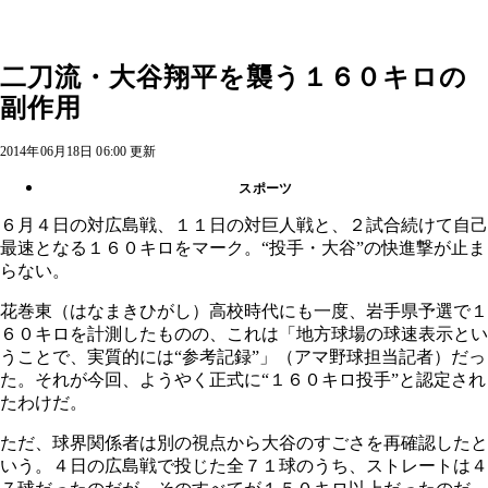
二刀流・大谷翔平を襲う１６０キロの
副作用
2014年06月18日 06:00 更新
スポーツ
６月４日の対広島戦、１１日の対巨人戦と、２試合続けて自己
最速となる１６０キロをマーク。“投手・大谷”の快進撃が止ま
らない。
花巻東（はなまきひがし）高校時代にも一度、岩手県予選で１
６０キロを計測したものの、これは「地方球場の球速表示とい
うことで、実質的には“参考記録”」（アマ野球担当記者）だっ
た。それが今回、ようやく正式に“１６０キロ投手”と認定され
たわけだ。
ただ、球界関係者は別の視点から大谷のすごさを再確認したと
いう。４日の広島戦で投じた全７１球のうち、ストレートは４