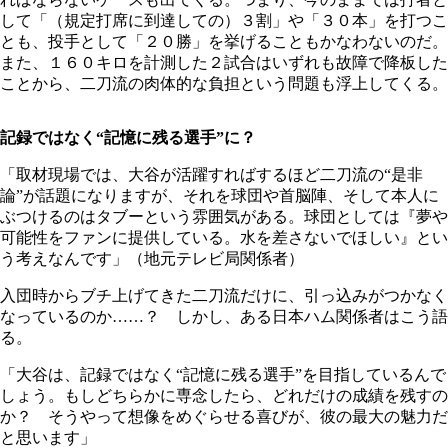
して「（規定打席に到達しての）３割」や「３０本」を打つこ
とも、投手として「２０勝」を挙げることもかなわないのだ。
また、１６０キロを計測した２試合はいずれも故障で降板した
ことから、二刀流の肉体的な負担という問題も浮上してくる。
記録ではなく“記憶に残る選手”に？
「取材現場では、大谷が活躍すればするほど二刀流の“是非
論”が話題になりますが、それを球団や首脳陣、そして本人に
ぶつけるのはタブーという雰囲気がある。球団としては『夢や
可能性をファンに提供している。水を差さないでほしい』とい
う考えなんです」（地元テレビ局関係者）
入団時からブチ上げてきた二刀流だけに、引っ込みがつかなく
なっているのか……？ しかし、ある日本ハム関係者はこう語
る。
「大谷は、記録ではなく“記憶に残る選手”を目指しているんで
しょう。もしどちらかに専念したら、どれだけの成績を残すの
か？ そうやって想像をめぐらせる喜びが、彼の最大の魅力だ
と思います」