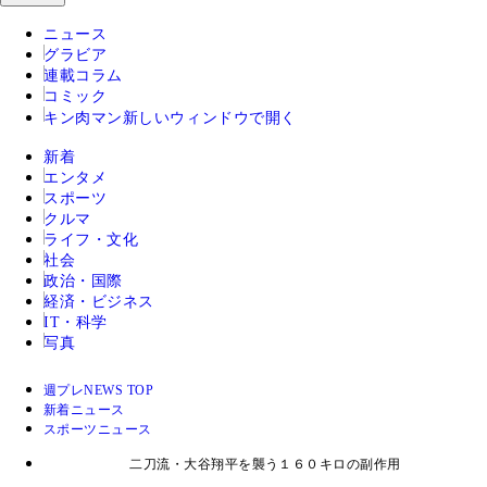
ニュース
グラビア
連載コラム
コミック
キン肉マン
新しいウィンドウで開く
新着
エンタメ
スポーツ
クルマ
ライフ・文化
社会
政治・国際
経済・ビジネス
IT・科学
写真
週プレNEWS TOP
新着ニュース
スポーツニュース
二刀流・大谷翔平を襲う１６０キロの副作用