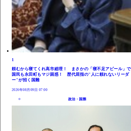
1
頼むから寝てくれ高市総理！ まさかの「寝不足アピール」で
国民も永田町もマジ困惑！ 歴代屈指の"人に頼れないリーダ
ー"が招く国難
2026年08月09日 07:00
政治・国際