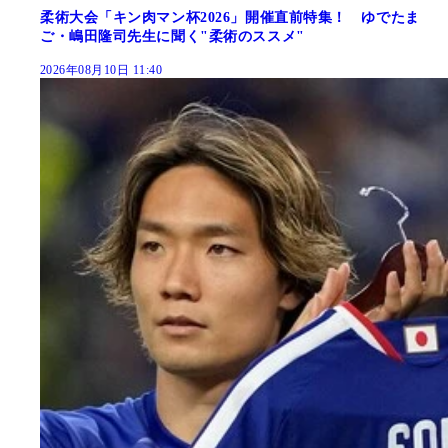
柔術大会「キン肉マン杯2026」開催直前特集！ ゆでたま
ご・嶋田隆司先生に聞く"柔術のススメ"
2026年08月10日 11:40