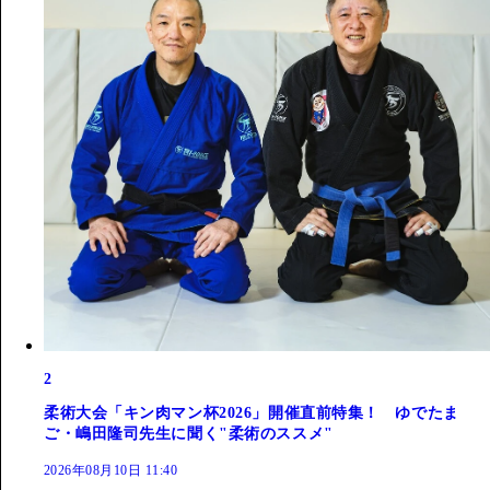
2
柔術大会「キン肉マン杯2026」開催直前特集！ ゆでたま
ご・嶋田隆司先生に聞く"柔術のススメ"
2026年08月10日 11:40