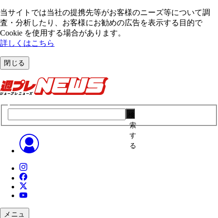
当サイトでは当社の提携先等がお客様のニーズ等について調
査・分析したり、お客様にお勧めの広告を表⽰する⽬的で
Cookie を使⽤する場合があります。
詳しくはこちら
閉じる
検
索
す
る
メニュ