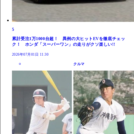
5
累計受注1万1000台超！ 異例の大ヒットEVを徹底チェッ
ク！ ホンダ「スーパーワン」の走りがクソ楽しい!!
2026年07月01日 11:30
クルマ