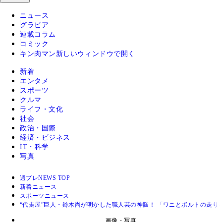
ニュース
グラビア
連載コラム
コミック
キン肉マン
新しいウィンドウで開く
新着
エンタメ
スポーツ
クルマ
ライフ・文化
社会
政治・国際
経済・ビジネス
IT・科学
写真
週プレNEWS TOP
新着ニュース
スポーツニュース
“代走屋”巨人・鈴木尚が明かした職人芸の神髄！ 「ワニとボルトの走り
画像・写真