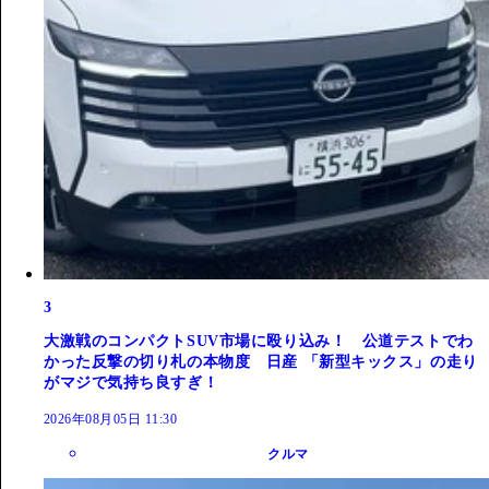
3
大激戦のコンパクトSUV市場に殴り込み！ 公道テストでわ
かった反撃の切り札の本物度 日産 「新型キックス」の走り
がマジで気持ち良すぎ！
2026年08月05日 11:30
クルマ