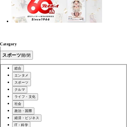
Category
スポーツ
開/閉
総合
エンタメ
スポーツ
クルマ
ライフ・文化
社会
政治・国際
経済・ビジネス
IT・科学