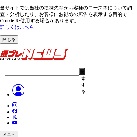
当サイトでは当社の提携先等がお客様のニーズ等について調
査・分析したり、お客様にお勧めの広告を表⽰する⽬的で
Cookie を使⽤する場合があります。
詳しくはこちら
閉じる
検
索
す
る
メニュ