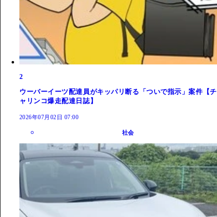
2
ウーバーイーツ配達員がキッパリ断る「ついで指示」案件【チ
ャリンコ爆走配達日誌】
2026年07月02日 07:00
社会