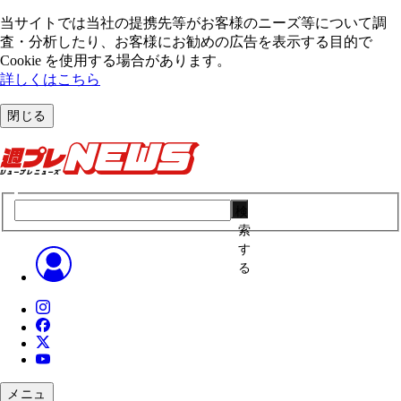
当サイトでは当社の提携先等がお客様のニーズ等について調
査・分析したり、お客様にお勧めの広告を表⽰する⽬的で
Cookie を使⽤する場合があります。
詳しくはこちら
閉じる
検
索
す
る
メニュ