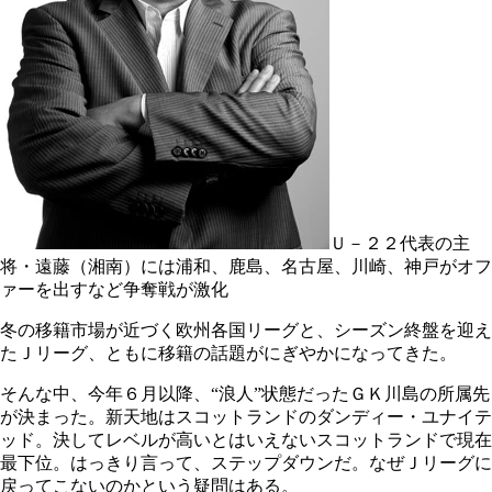
Ｕ－２２代表の主
将・遠藤（湘南）には浦和、鹿島、名古屋、川崎、神戸がオフ
ァーを出すなど争奪戦が激化
冬の移籍市場が近づく欧州各国リーグと、シーズン終盤を迎え
たＪリーグ、ともに移籍の話題がにぎやかになってきた。
そんな中、今年６月以降、“浪人”状態だったＧＫ川島の所属先
が決まった。新天地はスコットランドのダンディー・ユナイテ
ッド。決してレベルが高いとはいえないスコットランドで現在
最下位。はっきり言って、ステップダウンだ。なぜＪリーグに
戻ってこないのかという疑問はある。