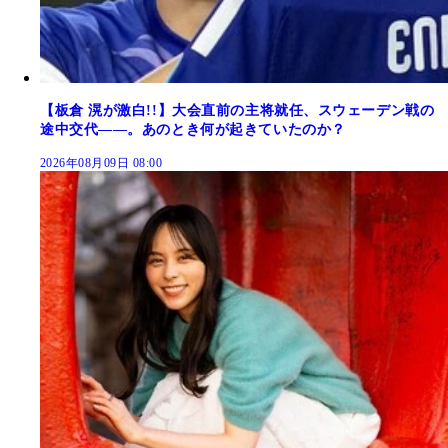
【板倉 滉が激白!!】大会直前の主将就任、スウェーデン戦の
途中交代――。あのとき何が起きていたのか？
2026年08月09日 08:00