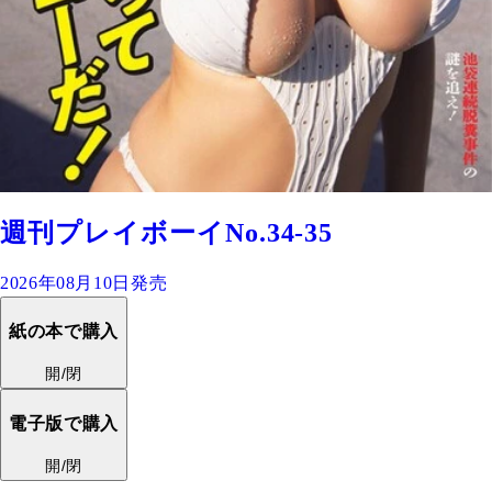
週刊プレイボーイNo.34-35
2026年08月10日発売
紙の本で購入
開/閉
電子版で購入
開/閉