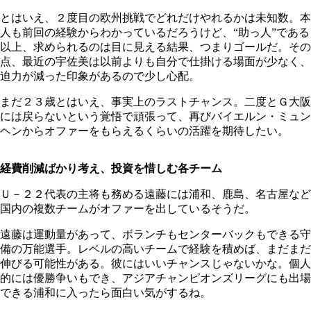
とはいえ、２度目の欧州挑戦でどれだけやれるかは未知数。本
人も前回の経験からわかっているだろうけど、“助っ人”である
以上、求められるのは目に見える結果、つまりゴールだ。その
点、最近の宇佐美は以前よりも自分で仕掛ける場面が少なく、
迫力が減った印象があるので少し心配。
まだ２３歳とはいえ、事実上のラストチャンス。二度とＧ大阪
には戻らないという覚悟で頑張って、再びバイエルン・ミュン
ヘンからオファーをもらえるくらいの活躍を期待したい。
経費削減ばかり考え、投資を惜しむ各チーム
Ｕ－２２代表の主将も務める遠藤には浦和、鹿島、名古屋など
国内の複数チームがオファーを出しているそうだ。
遠藤は運動量があって、ボランチもセンターバックもできる守
備の万能選手。レベルの高いチームで経験を積めば、まだまだ
伸びる可能性がある。彼にはいいチャンスじゃないかな。個人
的には優勝争いもでき、アジアチャンピオンズリーグにも出場
できる浦和に入ったら面白い気がするね。