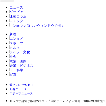
ニュース
グラビア
連載コラム
コミック
キン肉マン
新しいウィンドウで開く
新着
エンタメ
スポーツ
クルマ
ライフ・文化
社会
政治・国際
経済・ビジネス
IT・科学
写真
週プレNEWS TOP
新着ニュース
スポーツニュース
セルジオ越後が移籍のススメ「国内チームによる湘南・遠藤の争奪戦は