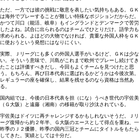
ただ、一方では彼の挑戦に敬意を表したい気持ちもある。ＧＫ
は海外でプレーすることが難しい特殊なポジションだからだ。
かつて川口（能活、岐阜）もイングランドとデンマークで苦労
したよね。試合に出られるのはチームでひとりだけ。語学力も
求められる。よほどの大物でなければ、貴重な外国人枠をＧＫ
に使おうという発想にはなりにくい。
実際、Ｊリーグにも多くの外国人選手がいるけど、ＧＫは少な
い。そういう意味で、川島がこれまで欧州でプレーし続けてき
たことは評価すべきだし、今回もよくチームを見つけたと思
う。もちろん、再び日本代表に選ばれるかどうかは今後次第。
レギュラーの座を確保し、結果を残せるのなら資格は当然あ
る。
国内組では、今後の日本代表を担（にな）うべき世代の宇佐美
（Ｇ大阪）と遠藤（湘南）の移籍が取り沙汰されている。
宇佐美はドイツに再チャレンジするかもしれないそうだ。Ｊリ
ーグ復帰から約２年半、Ｇ大阪のエースとして得点を重ね、一
昨季のＪ２優勝、昨季の国内三冠とチームにタイトルをもたら
してきた。実績としては十分だ。