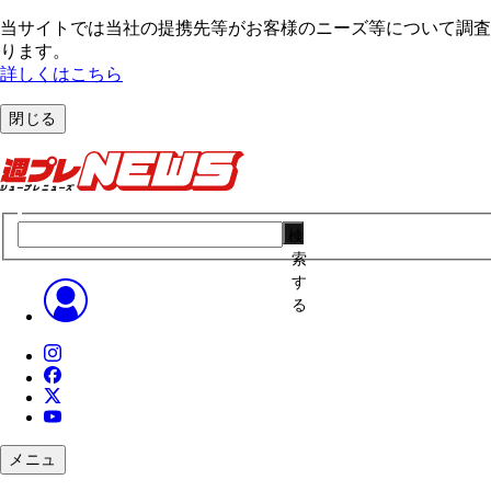
当サイトでは当社の提携先等がお客様のニーズ等について調査・
ります。
詳しくはこちら
閉じる
検
索
す
る
メニュ