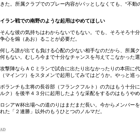
きた。所属クラブでのプレー内容がパッとしなくても、“不動
イラン戦での南野のような起用はやめてほしい
そんな彼の気持ちはわからないでもない。でも、そろそろ十分
争心を煽（あお）ることが必要だ。
何しろ誰が出ても負ける心配の少ない相手なのだから、所属ク
何もない。むしろ今まで十分なチャンスを与えてこなかった選
攻撃陣ならＡＣミランで試合に出たり出なかったりの本田に代
（マインツ）をスタメンで起用してみてはどうか。やっと巡っ
ボランチも主将の長谷部（フランクフルト）の力はもう十分に
ルク）を後半４３分に起用したような采配をするのはもうやめ
ロシアＷ杯出場への道のりはまだまだ長い。今からメンバーを
れた「２連勝」以外のもうひとつのノルマだ。