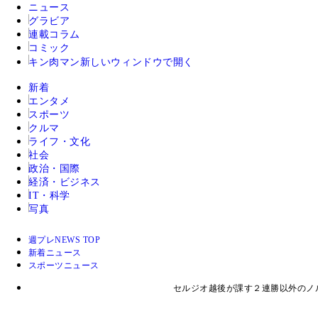
ニュース
グラビア
連載コラム
コミック
キン肉マン
新しいウィンドウで開く
新着
エンタメ
スポーツ
クルマ
ライフ・文化
社会
政治・国際
経済・ビジネス
IT・科学
写真
週プレNEWS TOP
新着ニュース
スポーツニュース
セルジオ越後が課す２連勝以外のノ