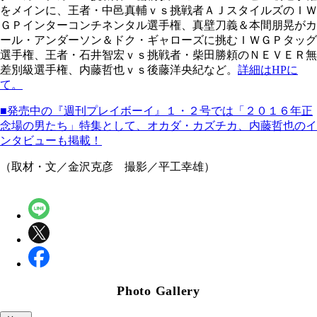
をメインに、王者・中邑真輔ｖｓ挑戦者ＡＪスタイルズのＩＷ
ＧＰインターコンチネンタル選手権、真壁刀義＆本間朋晃がカ
ール・アンダーソン＆ドク・ギャローズに挑むＩＷＧＰタッグ
選手権、王者・石井智宏ｖｓ挑戦者・柴田勝頼のＮＥＶＥＲ無
差別級選手権、内藤哲也ｖｓ後藤洋央紀など。
詳細はHPに
て。
■発売中の『週刊プレイボーイ』１・２号では「２０１６年正
念場の男たち」特集として、オカダ・カズチカ、内藤哲也のイ
ンタビューも掲載！
（取材・文／金沢克彦 撮影／平工幸雄）
Photo Gallery