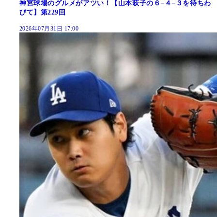
神宮球場のグルメがアツい！【山本萩子の６−４−３を待ちわ
びて】第229回
2026年07月31日 17:00