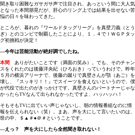
聞き取り困難なガサガサ声で注目され、あっという間に大人気
となった本間朋晃だが、肝心のリング上では結果を出せない苦
悩の日々を味わってきた。
ところが、暮れの『ワールドタッグリーグ』を真壁刀義（とう
ぎ）とのコンビで制覇したことにより、１．４でＩＷＧＰタッ
グ初挑戦が決定！
―今年は芸能活動が絶好調でしたね。
本間
ありがたいことです（満面の笑み）。でも、そのチャン
スをくれたのは後藤洋央紀（ひろおき）っていうわけで。昨年
５月の横浜アリーナで、後藤の蹴りで真壁さんが顎（あご）を
壊し、『スッキリ！！』でスイーツを食えないというので、僕
が代役で出たのがきっかけです。真壁さんのパートナーじゃな
かったらTVなんて出られなかったですよ、ハッハッハ！
そもそもTVに出ていい声じゃないし、朝の情報番組なのに情
報を伝えられない（笑）。まあ、声を大にして言いたいのは、
世の中、＄▲＃●＠＃ということです。
―えっ？ 声を大にしたら全然聞き取れない！