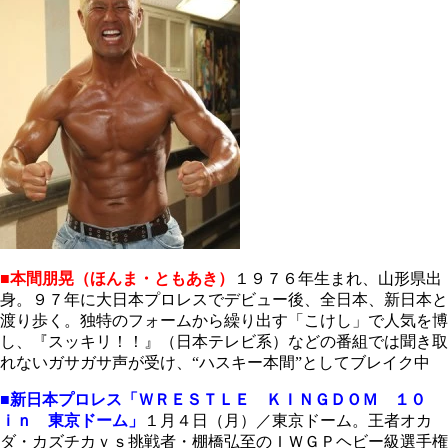
■本間朋晃（ほんま・ともあき）
１９７６年生まれ、山形県出
身。９７年に大日本プロレスでデビュー後、全日本、新日本と
渡り歩く。独特のフォームから繰り出す「こけし」で人気を博
し、『スッキリ！！』（日本テレビ系）などの番組では聞き取
れないガサガサ声が受け、“ハスキー本間”としてブレイク中
■新日本プロレス「ＷＲＥＳＴＬＥ ＫＩＮＧＤＯＭ １０
ｉｎ 東京ドーム」
１月４日（月）／東京ドーム。王者オカ
ダ・カズチカｖｓ挑戦者・棚橋弘至のＩＷＧＰヘビー級選手権