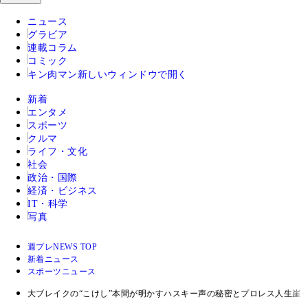
ニュース
グラビア
連載コラム
コミック
キン肉マン
新しいウィンドウで開く
新着
エンタメ
スポーツ
クルマ
ライフ・文化
社会
政治・国際
経済・ビジネス
IT・科学
写真
週プレNEWS TOP
新着ニュース
スポーツニュース
大ブレイクの“こけし”本間が明かすハスキー声の秘密とプロレス人生崖