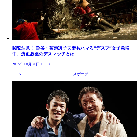
閲覧注意！ 染谷・菊池凛子夫妻もハマる“デスプ”女子急増
中、流血必至のデスマッチとは
2015年10月31日 15:00
スポーツ