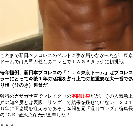
これまで新日本プロレスのベルトに手が届かなかったが、東京
ドームでは真壁刀義とのコンビでＩＷＧＰタッグに初挑戦！
毎年恒例、新日本プロレスの「１．４東京ドーム」はプロレス
ラーにとって今後１年の活躍を占う上での超重要な大一番であ
り檜（ひのき）舞台だ。
独特のガサガサ声でブレイク中の
本間朋晃
だが、その人気急上
昇の知名度とは裏腹、リング上で結果を残せていない。２０１
６年に正念場を迎えるであろう本間を元『週刊ゴング』編集長
の“ＧＫ”金沢克彦氏が直撃した！
＊＊＊