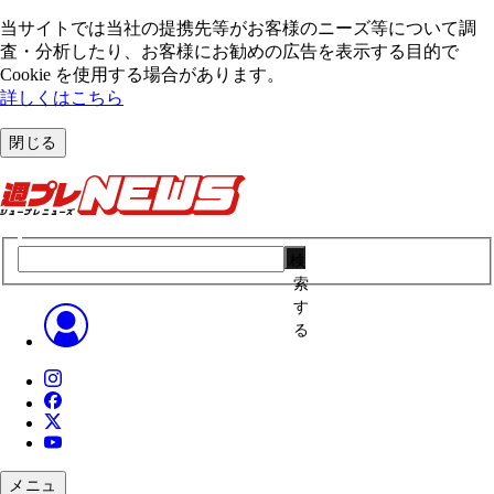
当サイトでは当社の提携先等がお客様のニーズ等について調
査・分析したり、お客様にお勧めの広告を表⽰する⽬的で
Cookie を使⽤する場合があります。
詳しくはこちら
閉じる
検
索
す
る
メニュ