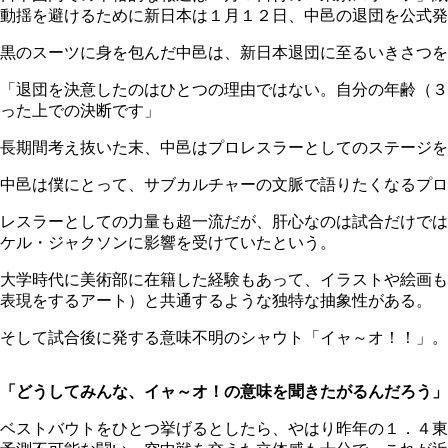
動揺を避けるために新日本は１月１２日、中邑の退団を公式発
黒のスーツに身を包んだ中邑は、新日本退団に至るいきさつを
「退団を決意したのはひとつの理由ではない。自分の年齢（３
った上での決断です」
長期間考え抜いた末、中邑はプロレスラーとしてのステージを
中邑は僕にとって、サブカルチャーの文脈で語りたくなるプロ
レスラーとしての力量も超一流だが、肝心なのは試合だけでは
ケル・ジャクソンに影響を受けていたという。
大学時代に美術部に在籍した経験もあって、イラストや絵画も
表現をするアート）と共通するような独特な抽象性がある。
そして試合後に発する意味不明のシャウト「イャ～オ！！」。
「どうしてみんな、イャ～オ！の意味を聞きたがるんだろう」
ベストバウトをひとつ挙げるとしたら、やはり昨年の１．４東