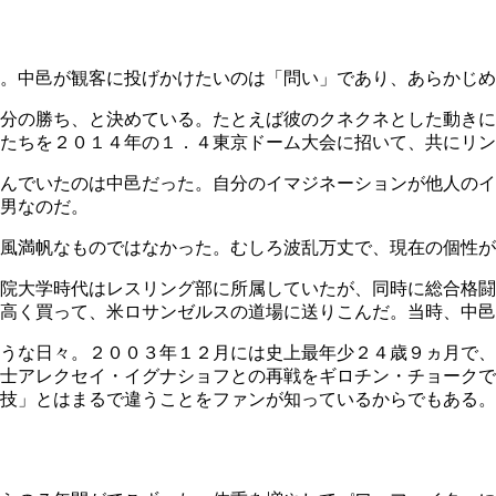
。中邑が観客に投げかけたいのは「問い」であり、あらかじめ
分の勝ち、と決めている。たとえば彼のクネクネとした動きに
たちを２０１４年の１．４東京ドーム大会に招いて、共にリン
んでいたのは中邑だった。自分のイマジネーションが他人のイ
男なのだ。
風満帆なものではなかった。むしろ波乱万丈で、現在の個性が
院大学時代はレスリング部に所属していたが、同時に総合格闘
高く買って、米ロサンゼルスの道場に送りこんだ。当時、中邑
うな日々。２００３年１２月には史上最年少２４歳９ヵ月で、
士アレクセイ・イグナショフとの再戦をギロチン・チョークで
技」とはまるで違うことをファンが知っているからでもある。