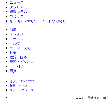
ニュース
グラビア
連載コラム
コミック
キン肉マン
新しいウィンドウで開く
新着
エンタメ
スポーツ
クルマ
ライフ・文化
社会
政治・国際
経済・ビジネス
IT・科学
写真
週プレNEWS TOP
新着ニュース
スポーツニュース
ＷＷＥに電撃移籍！ 新