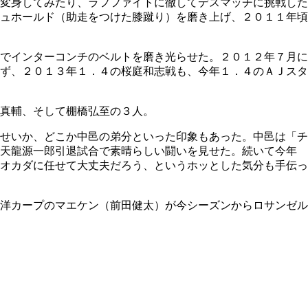
変身してみたり、ラフファイトに徹してデスマッチに挑戦した
ュホールド（助走をつけた膝蹴り）を磨き上げ、２０１１年頃
でインターコンチのベルトを磨き光らせた。２０１２年７月に
ず、２０１３年１．４の桜庭和志戦も、今年１．４のＡＪスタ
真輔、そして棚橋弘至の３人。
せいか、どこか中邑の弟分といった印象もあった。中邑は「チ
の天龍源一郎引退試合で素晴らしい闘いを見せた。続いて今年
オカダに任せて大丈夫だろう、というホッとした気分も手伝っ
洋カープのマエケン（前田健太）が今シーズンからロサンゼル