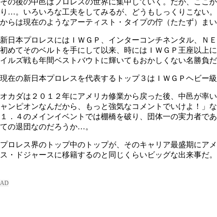
その後の中邑はプロレスの世界に集中していく。だが、ここか
り…。いろいろな工夫をしてみるが、どうもしっくりこない。
からは現在のようなアーティスト・タイプの佇（たたず）まい
新日本プロレスにはＩＷＧＰ、インターコンチネンタル、ＮＥ
初めてそのベルトを手にして以来、時にはＩＷＧＰ王座以上に
イルズ戦も年間ベストバウトに輝いてもおかしくない名勝負だ
現在の新日本プロレスを代表するトップ３はＩＷＧＰヘビー級
オカダは２０１２年にアメリカ修業から戻った後、中邑が率い
ャンピオンなんだから、もっと強気なコメントでいけよ！」
１．４のメインイベントでは棚橋を破り、団体一の実力者であ
ての退団なのだろうか…。
プロレス界のトップ中のトップが、そのキャリア最盛期にアメ
ス・ドジャースに移籍するのと同じくらいビッグな出来事だ。