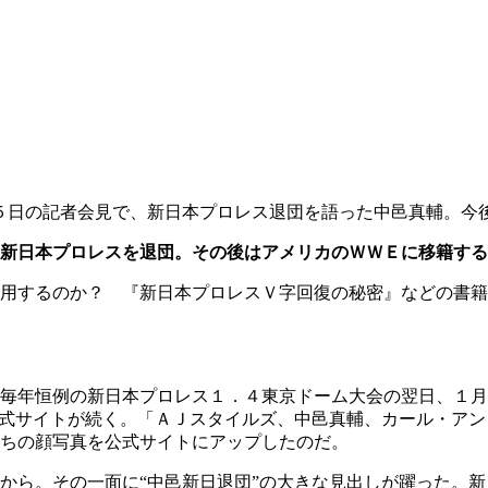
５日の記者会見で、新日本プロレス退団を語った中邑真輔。今
新日本プロレスを退団。その後はアメリカのＷＷＥに移籍する
用するのか？ 『新日本プロレスＶ字回復の秘密』などの書籍
毎年恒例の新日本プロレス１．４東京ドーム大会の翌日、１月
公式サイトが続く。「ＡＪスタイルズ、中邑真輔、カール・ア
ちの顔写真を公式サイトにアップしたのだ。
から。その一面に“中邑新日退団”の大きな見出しが躍った。