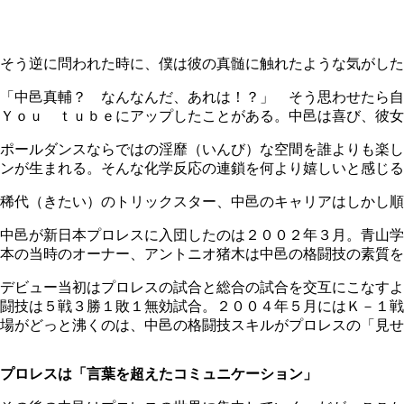
そう逆に問われた時に、僕は彼の真髄に触れたような気がした
「中邑真輔？ なんなんだ、あれは！？」 そう思わせたら自
Ｙｏｕ ｔｕｂｅにアップしたことがある。中邑は喜び、彼女
ポールダンスならではの淫靡（いんび）な空間を誰よりも楽し
ンが生まれる。そんな化学反応の連鎖を何より嬉しいと感じる
稀代（きたい）のトリックスター、中邑のキャリアはしかし順
中邑が新日本プロレスに入団したのは２００２年３月。青山学
本の当時のオーナー、アントニオ猪木は中邑の格闘技の素質を
デビュー当初はプロレスの試合と総合の試合を交互にこなすよ
闘技は５戦３勝１敗１無効試合。２００４年５月にはＫ－１戦
場がどっと沸くのは、中邑の格闘技スキルがプロレスの「見せ
プロレスは「言葉を超えたコミュニケーション」