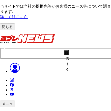
当サイトでは当社の提携先等がお客様のニーズ等について調査・
ります。
詳しくはこちら
閉じる
検
索
す
る
メニュ