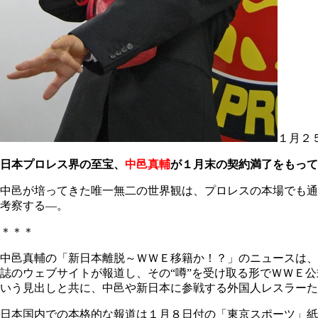
１月２
日本プロレス界の至宝、
中邑真輔
が１月末の契約満了をもって
中邑が培ってきた唯一無二の世界観は、プロレスの本場でも通
考察する―。
＊＊＊
中邑真輔の「新日本離脱～ＷＷＥ移籍か！？」のニュースは、
誌のウェブサイトが報道し、その“噂”を受け取る形でＷＷＥ
いう見出しと共に、中邑や新日本に参戦する外国人レスラーた
日本国内での本格的な報道は１月８日付の「東京スポーツ」紙