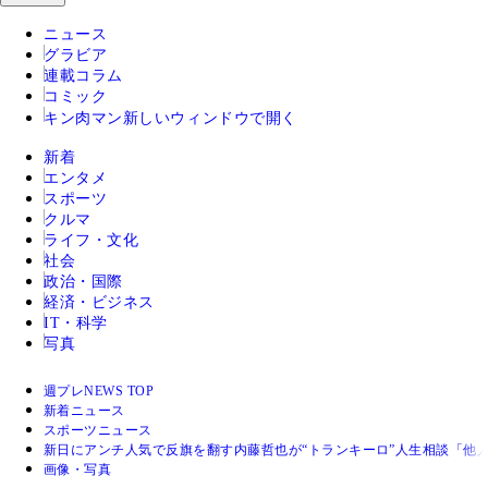
ニュース
グラビア
連載コラム
コミック
キン肉マン
新しいウィンドウで開く
新着
エンタメ
スポーツ
クルマ
ライフ・文化
社会
政治・国際
経済・ビジネス
IT・科学
写真
週プレNEWS TOP
新着ニュース
スポーツニュース
新日にアンチ人気で反旗を翻す内藤哲也が“トランキーロ”人生相談「他
画像・写真