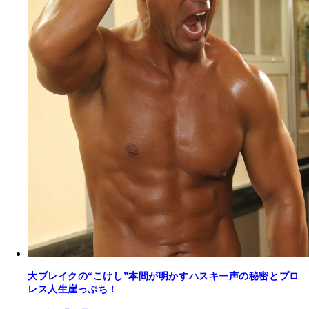
大ブレイクの“こけし”本間が明かすハスキー声の秘密とプロ
レス人生崖っぷち！