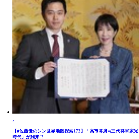
4
【#佐藤優のシン世界地図探索172】「高市幕府≒三代将軍家光
時代」が到来!?