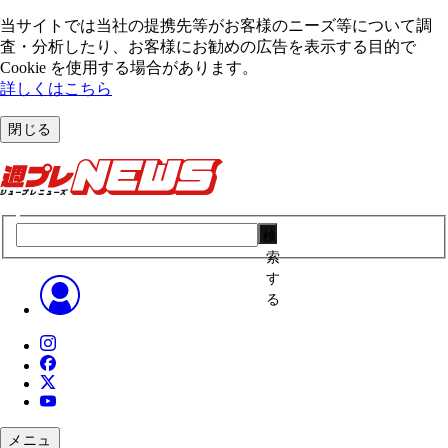
当サイトでは当社の提携先等がお客様のニーズ等について調
査・分析したり、お客様にお勧めの広告を表⽰する⽬的で
Cookie を使⽤する場合があります。
詳しくはこちら
閉じる
検
索
す
る
メニュ