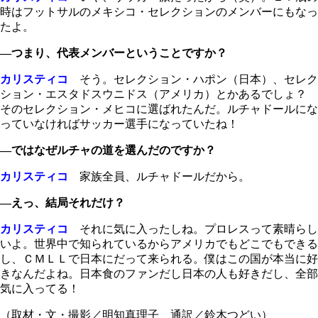
時はフットサルのメキシコ・セレクションのメンバーにもなっ
たよ。
―つまり、代表メンバーということですか？
カリスティコ
そう。セレクション・ハポン（日本）、セレク
ション・エスタドスウニドス（アメリカ）とかあるでしょ？
そのセレクション・メヒコに選ばれたんだ。ルチャドールにな
っていなければサッカー選手になっていたね！
―ではなぜルチャの道を選んだのですか？
カリスティコ
家族全員、ルチャドールだから。
―えっ、結局それだけ？
カリスティコ
それに気に入ったしね。プロレスって素晴らし
いよ。世界中で知られているからアメリカでもどこでもできる
し、ＣＭＬＬで日本にだって来られる。僕はこの国が本当に好
きなんだよね。日本食のファンだし日本の人も好きだし、全部
気に入ってる！
（取材・文・撮影／明知真理子 通訳／鈴木つどい）