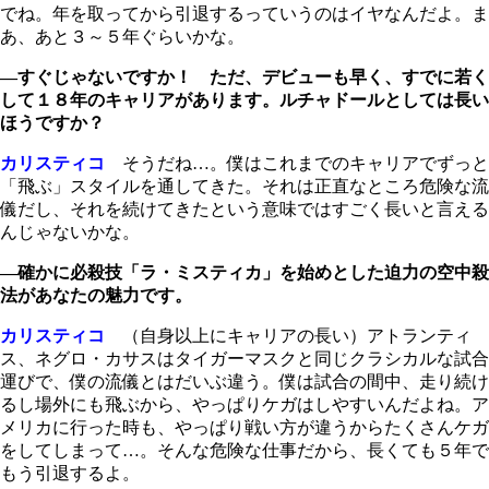
でね。年を取ってから引退するっていうのはイヤなんだよ。ま
あ、あと３～５年ぐらいかな。
―すぐじゃないですか！ ただ、デビューも早く、すでに若く
して１８年のキャリアがあります。ルチャドールとしては長い
ほうですか？
カリスティコ
そうだね…。僕はこれまでのキャリアでずっと
「飛ぶ」スタイルを通してきた。それは正直なところ危険な流
儀だし、それを続けてきたという意味ではすごく長いと言える
んじゃないかな。
―確かに必殺技「ラ・ミスティカ」を始めとした迫力の空中殺
法があなたの魅力です。
カリスティコ
（自身以上にキャリアの長い）アトランティ
ス、ネグロ・カサスはタイガーマスクと同じクラシカルな試合
運びで、僕の流儀とはだいぶ違う。僕は試合の間中、走り続け
るし場外にも飛ぶから、やっぱりケガはしやすいんだよね。ア
メリカに行った時も、やっぱり戦い方が違うからたくさんケガ
をしてしまって…。そんな危険な仕事だから、長くても５年で
もう引退するよ。