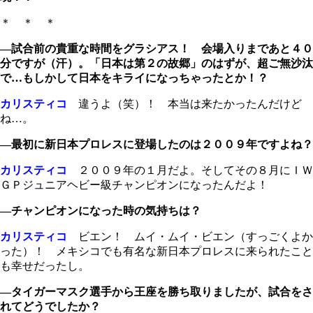
＊ ＊ ＊
―試合前の貴重な時間をグラシアス！ 会場入りまであと４０
分ですが（汗）。「日本は第２の故郷」のはずが、超ご無沙汰
で…もしかして日本をキライになっちゃったとか！？
カリスティコ
違うよ（笑）！ 本当は来たかったんだけど
ね…。
―最初に新日本プロレスに登場したのは２００９年ですよね？
カリスティコ
２００９年の１月だよ。そしてその８月にＩＷ
ＧＰジュニアヘビー級チャンピオンになったんだよ！
―チャンピオンになった時の気持ちは？
カリスティコ
ビエン！ ムイ・ムイ・ビエン（すっごくよか
った）！ メキシコでも有名な新日本プロレスに来られたこと
も幸せだったし。
―タイガーマスク選手から王座を勝ち取りましたが、試合をさ
れてどうでしたか？