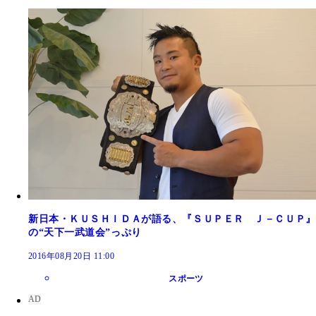
新日本・ＫＵＳＨＩＤＡが語る、『ＳＵＰＥＲ Ｊ－ＣＵＰ』
の“天下一武道会”っぷり
2016年08月20日 11:00
スポーツ