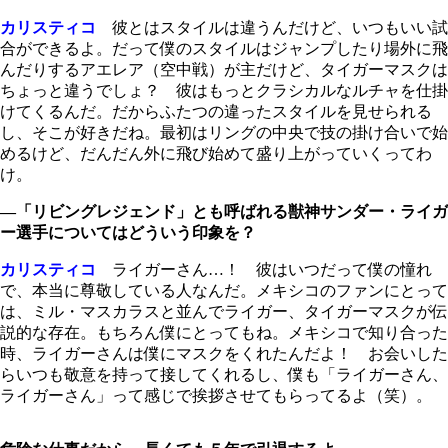
カリスティコ
彼とはスタイルは違うんだけど、いつもいい試
合ができるよ。だって僕のスタイルはジャンプしたり場外に飛
んだりするアエレア（空中戦）が主だけど、タイガーマスクは
ちょっと違うでしょ？ 彼はもっとクラシカルなルチャを仕掛
けてくるんだ。だからふたつの違ったスタイルを見せられる
し、そこが好きだね。最初はリングの中央で技の掛け合いで始
めるけど、だんだん外に飛び始めて盛り上がっていくってわ
け。
―「リビングレジェンド」とも呼ばれる獣神サンダー・ライガ
ー選手についてはどういう印象を？
カリスティコ
ライガーさん…！ 彼はいつだって僕の憧れ
で、本当に尊敬している人なんだ。メキシコのファンにとって
は、ミル・マスカラスと並んでライガー、タイガーマスクが伝
説的な存在。もちろん僕にとってもね。メキシコで知り合った
時、ライガーさんは僕にマスクをくれたんだよ！ お会いした
らいつも敬意を持って接してくれるし、僕も「ライガーさん、
ライガーさん」って感じで挨拶させてもらってるよ（笑）。