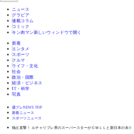
ニュース
グラビア
連載コラム
コミック
キン肉マン
新しいウィンドウで開く
新着
エンタメ
スポーツ
クルマ
ライフ・文化
社会
政治・国際
経済・ビジネス
IT・科学
写真
週プレNEWS TOP
新着ニュース
スポーツニュース
独占直撃！ ルチャリブレ界のスーパースターがＣＭＬＬと新日本の未来