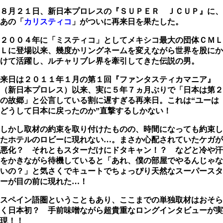
８月２１日、新日本プロレスの『ＳＵＰＥＲ ＪＣＵＰ』に、
あの「
カリスティコ
」がついに再来日を果たした。
２００４年に「ミスティコ」としてメキシコ最大の団体ＣＭＬ
Ｌに登場以来、幾度かリングネームを変えながら世界を股にか
けて活躍し、ルチャリブレ界を牽引してきた伝説の男。
来日は２０１１年１月の第１回『ファンタスティカマニア』
（新日本プロレス）以来、実に５年７ヵ月ぶりで「日本は第２
の故郷」と公言している割に遅すぎる再来日。これは“ユーは
どうして日本に戻ったのか”直撃するしかない！
しかし取材の約束を取り付けたものの、時間になっても約束し
たホテルのロビーに現れない…。まさか心配されていたケガが
悪化？ それともスターだけにドタキャン！？ などと冷や汗
をかきながら待機していると「あれ、僕の部屋でやるんじゃな
いの？」と気さくでキュートでちょっぴり天然なスーパースタ
ーが目の前に現れた…！
スペイン語圏ということもあり、ここまでの単独取材はおそら
く日本初？ 手前味噌ながら超貴重なロングインタビューが実
現！！