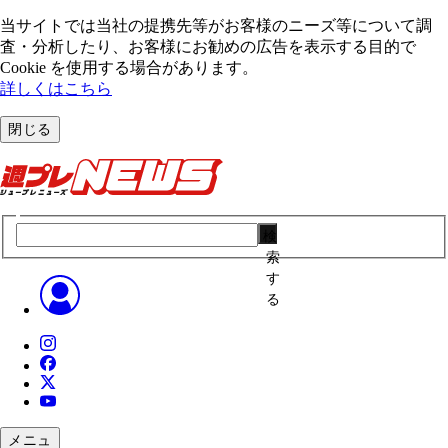
当サイトでは当社の提携先等がお客様のニーズ等について調
査・分析したり、お客様にお勧めの広告を表⽰する⽬的で
Cookie を使⽤する場合があります。
詳しくはこちら
閉じる
検
索
す
る
メニュ