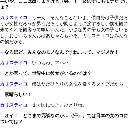
―いや、ここは出しますけど（笑）！ 女の子にもモテたでし
ょ？
カリスティコ
うーん、そんなことないよ。僕自身は子供だろ
うが女性だろうが男性だろうが同じように接するし、僕を観に
来てくれる観客って幅広いんだ。小さな男の子も女の子もいる
し、おじいちゃんおばあちゃんもいる。カリスティコはみんな
の物だから。
―なるほど、みんなのモノなんですね…って、マジメか！
カリスティコ
いつもね、アハハ。
―とか言って、世界中に彼女がいるのでは？
カリスティコ
僕はただひとりの女性を愛するタイプだから。
―素晴らしい！
カリスティコ
１ヵ国につき、ひとりね。
―オイ！ どこまで冗談なのか…（汗）。では日本の女のコに
ついては？