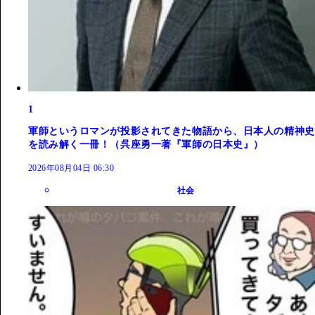
1
軍師というロマンが投影されてきた物語から、日本人の精神史
を読み解く一冊！（呉座勇一著『軍師の日本史』）
2026年08月04日 06:30
社会