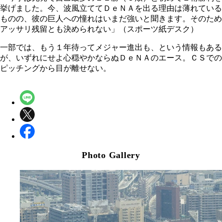
挙げました。今、波風立ててＤｅＮＡを出る理由は薄れている
ものの、彼の巨人への憧れはいまだ強いと聞きます。そのため
アッサリ残留とも決められない」（スポーツ紙デスク）
一部では、もう１年待ってメジャー進出も、という情報もある
が、いずれにせよ心穏やかならぬＤｅＮＡのエース。ＣＳでの
ピッチングから目が離せない。
Photo Gallery