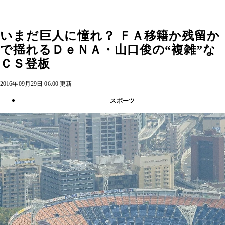
いまだ巨人に憧れ？ ＦＡ移籍か残留か
で揺れるＤｅＮＡ・山口俊の“複雑”な
ＣＳ登板
2016年09月29日 06:00 更新
スポーツ