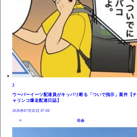
2
ウーバーイーツ配達員がキッパリ断る「ついで指示」案件【チ
ャリンコ爆走配達日誌】
2026年07月02日 07:00
社会