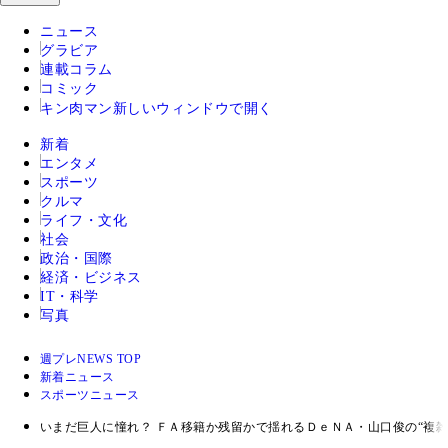
ニュース
グラビア
連載コラム
コミック
キン肉マン
新しいウィンドウで開く
新着
エンタメ
スポーツ
クルマ
ライフ・文化
社会
政治・国際
経済・ビジネス
IT・科学
写真
週プレNEWS TOP
新着ニュース
スポーツニュース
いまだ巨人に憧れ？ ＦＡ移籍か残留かで揺れるＤｅＮＡ・山口俊の“複雑