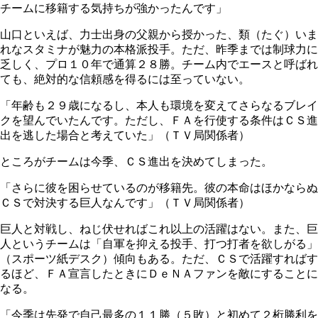
チームに移籍する気持ちが強かったんです」
山口といえば、力士出身の父親から授かった、類（たぐ）いま
れなスタミナが魅力の本格派投手。ただ、昨季までは制球力に
乏しく、プロ１０年で通算２８勝。チーム内でエースと呼ばれ
ても、絶対的な信頼感を得るには至っていない。
「年齢も２９歳になるし、本人も環境を変えてさらなるブレイ
クを望んでいたんです。ただし、ＦＡを行使する条件はＣＳ進
出を逃した場合と考えていた」（ＴＶ局関係者）
ところがチームは今季、ＣＳ進出を決めてしまった。
「さらに彼を困らせているのが移籍先。彼の本命はほかならぬ
ＣＳで対決する巨人なんです」（ＴＶ局関係者）
巨人と対戦し、ねじ伏せればこれ以上の活躍はない。また、巨
人というチームは「自軍を抑える投手、打つ打者を欲しがる」
（スポーツ紙デスク）傾向もある。ただ、ＣＳで活躍すればす
るほど、ＦＡ宣言したときにＤｅＮＡファンを敵にすることに
なる。
「今季は先発で自己最多の１１勝（５敗）と初めて２桁勝利を