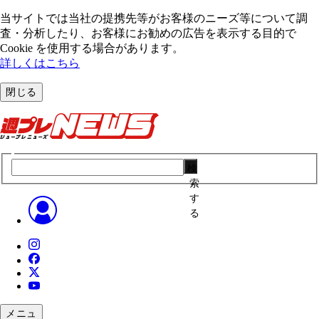
当サイトでは当社の提携先等がお客様のニーズ等について調
査・分析したり、お客様にお勧めの広告を表⽰する⽬的で
Cookie を使⽤する場合があります。
詳しくはこちら
閉じる
検
索
す
る
メニュ