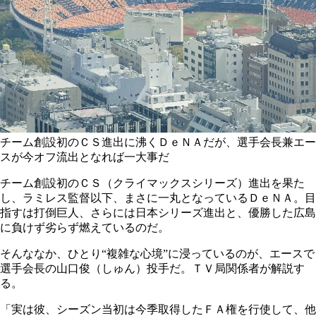
チーム創設初のＣＳ進出に沸くＤｅＮＡだが、選手会長兼エー
スが今オフ流出となれば一大事だ
チーム創設初のＣＳ（クライマックスシリーズ）進出を果た
し、ラミレス監督以下、まさに一丸となっているＤｅＮＡ。目
指すは打倒巨人、さらには日本シリーズ進出と、優勝した広島
に負けず劣らず燃えているのだ。
そんななか、ひとり“複雑な心境”に浸っているのが、エースで
選手会長の山口俊（しゅん）投手だ。ＴＶ局関係者が解説す
る。
「実は彼、シーズン当初は今季取得したＦＡ権を行使して、他