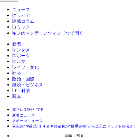
ニュース
グラビア
連載コラム
コミック
キン肉マン
新しいウィンドウで開く
新着
エンタメ
スポーツ
クルマ
ライフ・文化
社会
政治・国際
経済・ビジネス
IT・科学
写真
週プレNEWS TOP
新着ニュース
スポーツニュース
異色の“準硬式”１４９キロ左腕が“投手失格”から楽天にドラフト指名さ
画像・写真