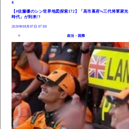
4
【#佐藤優のシン世界地図探索172】「高市幕府≒三代将軍家光
時代」が到来!?
2026年08月07日 07:00
政治・国際