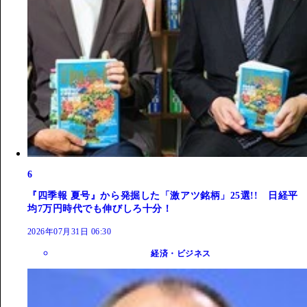
6
『四季報 夏号』から発掘した「激アツ銘柄」25選!! 日経平
均7万円時代でも伸びしろ十分！
2026年07月31日 06:30
経済・ビジネス