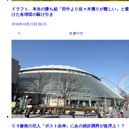
ドラフト、本当の勝ち組「田中より佐々木獲りが難しい」と避
けた各球団の駆け引き
2016年10月23日 06:05
スポーツ
ＣＳ惨敗の巨人「ポスト由伸」にあの絶好調男が急浮上！？