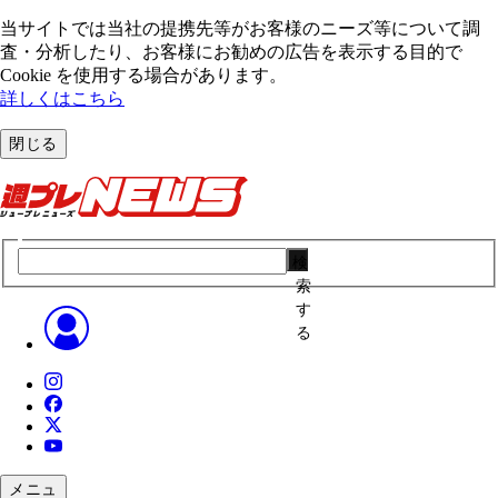
当サイトでは当社の提携先等がお客様のニーズ等について調
査・分析したり、お客様にお勧めの広告を表⽰する⽬的で
Cookie を使⽤する場合があります。
詳しくはこちら
閉じる
検
索
す
る
メニュ