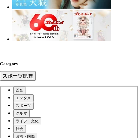
Category
スポーツ
開/閉
総合
エンタメ
スポーツ
クルマ
ライフ・文化
社会
政治・国際