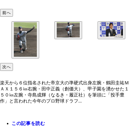
前へ
次へ
楽天から６位指名された帝京大の準硬式出身左腕・鶴田圭祐Ｍ
ＡＸ１５６㎞右腕・田中正義（創価大）、甲子園を湧かせた１
５０㎞左腕・寺島成輝（なるき・履正社）を筆頭に「投手豊
作」と言われた今年のプロ野球ドラフ...
この記事を読む