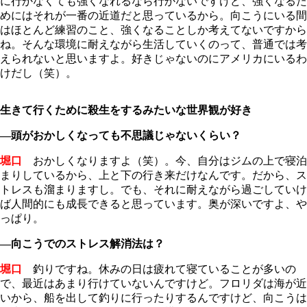
に行かなくても強くなれるなら行かないですけど、強くなるた
めにはそれが一番の近道だと思っているから。向こうにいる間
はほとんど練習のこと、強くなることしか考えてないですから
ね。そんな環境に耐えながら生活していくのって、普通では考
えられないと思いますよ。好きじゃないのにアメリカにいるわ
けだし（笑）。
生きて行くために殺生をするみたいな世界観が好き
―頭がおかしくなっても不思議じゃないくらい？
堀口
おかしくなりますよ（笑）。今、自分はジムの上で寝泊
まりしているから、上と下の行き来だけなんです。だから、ス
トレスも溜まりますし。でも、それに耐えながら過ごしていけ
ば人間的にも成長できると思っています。奥が深いですよ、や
っぱり。
―向こうでのストレス解消法は？
堀口
釣りですね。休みの日は疲れて寝ていることが多いの
で、最近はあまり行けていないんですけど。フロリダは海が近
いから、船を出して釣りに行ったりするんですけど、向こうは