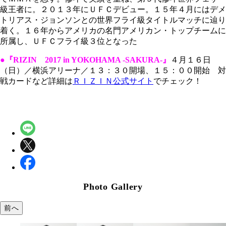
級王者に。２０１３年にＵＦＣデビュー。１５年４月にはデメ
トリアス・ジョンソンとの世界フライ級タイトルマッチに辿り
着く。１６年からアメリカの名門アメリカン・トップチームに
所属し、ＵＦＣフライ級３位となった
●『RIZIN 2017 in YOKOHAMA ‐SAKURA-』
４月１６日
（日）／横浜アリーナ／１３：３０開場、１５：００開始 対
戦カードなど詳細は
ＲＩＺＩＮ公式サイト
でチェック！
Photo Gallery
前へ