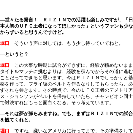
―堂々たる発言！ ＲＩＺＩＮでの活躍も楽しみですが、「日
本人初のＵＦＣ王者になってほしかった」というファンも少な
からずいると思うんですけど。
堀口
そういう声に対しては、もう少し待っていてねと。
―というと？
堀口
この大事な時期に試合ができずに、経験が積めないまま
タイトルマッチに挑むよりは、経験を積んでからその道に進む
ことだってできると思います。今はＲＩＺＩＮでしっかりと基
盤を作って、フライ級のベルトを作るなりしてもらったら、必
ずそれを巻きます。その時点で、今のＵＦＣ王者のデメトリア
ス・ジョンソンがベルトを保持していたら、チャンピオン同士
で対決すればもっと面白くなる。そう考えています。
―それは夢が膨らみますね。でも、まずはＲＩＺＩＮでの試合
を観てくれと。
堀口
ですね。嫌いなアメリカに行ってまで、その準備をして