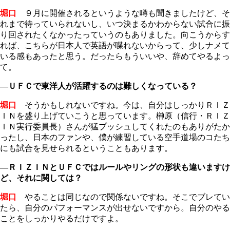
堀口
９月に開催されるというような噂も聞きましたけど、そ
れまで待っていられないし、いつ決まるかわからない試合に振
り回されたくなかったっていうのもありました。向こうからす
れば、こちらが日本人で英語が喋れないからって、少しナメて
いる感もあったと思う。だったらもういいや、辞めてやるよっ
て。
―ＵＦＣで東洋人が活躍するのは難しくなっている？
堀口
そうかもしれないですね。今は、自分はしっかりＲＩＺ
ＩＮを盛り上げていこうと思っています。榊原（信行・ＲＩＺ
ＩＮ実行委員長）さんが猛プッシュしてくれたのもありがたか
ったし、日本のファンや、僕が練習している空手道場のコたち
にも試合を見せられるということもあります。
―ＲＩＺＩＮとＵＦＣではルールやリングの形状も違いますけ
ど、それに関しては？
堀口
やることは同じなので関係ないですね。そこでブレてい
たら、自分のパフォーマンスが出せないですから。自分のやる
ことをしっかりやるだけですよ。