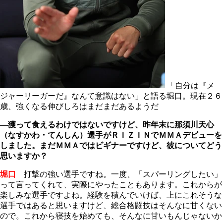
「自分は『メ
ジャーリーガーだ』なんて意識はない」と語る堀口。現在２６
歳、強くなる伸びしろはまだまだあるようだ
―獲って食えるわけではないですけど、昨年末に那須川天心
（なすかわ・てんしん）選手がＲＩＺＩＮでＭＭＡデビューを
しました。まだＭＭＡではビギナーですけど、彼についてどう
思いますか？
堀口
打撃の強い選手ですね。一度、「スパーリングしたい」
って言ってくれて、実際にやったこともあります。これからが
楽しみな選手ですよね。経験を積んでいけば、上にこれそうな
選手ではあると思いますけど、総合格闘技はそんなに甘くない
ので。これから寝技を始めても、そんなに甘いもんじゃないか