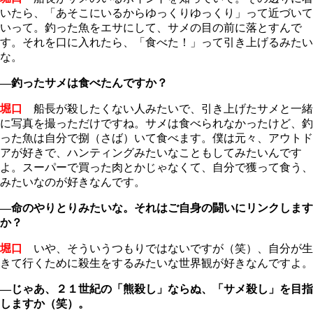
いたら、「あそこにいるからゆっくりゆっくり」って近づいて
いって。釣った魚をエサにして、サメの目の前に落とすんで
す。それを口に入れたら、「食べた！」って引き上げるみたい
な。
―釣ったサメは食べたんですか？
堀口
船長が殺したくない人みたいで、引き上げたサメと一緒
に写真を撮っただけですね。サメは食べられなかったけど、釣
った魚は自分で捌（さば）いて食べます。僕は元々、アウトド
アが好きで、ハンティングみたいなこともしてみたいんです
よ。スーパーで買った肉とかじゃなくて、自分で獲って食う、
みたいなのが好きなんです。
―命のやりとりみたいな。それはご自身の闘いにリンクします
か？
堀口
いや、そういうつもりではないですが（笑）、自分が生
きて行くために殺生をするみたいな世界観が好きなんですよ。
―じゃあ、２１世紀の「熊殺し」ならぬ、「サメ殺し」を目指
しますか（笑）。