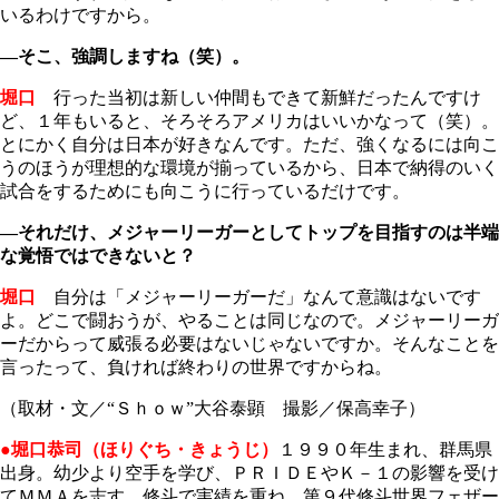
いるわけですから。
―そこ、強調しますね（笑）。
堀口
行った当初は新しい仲間もできて新鮮だったんですけ
ど、１年もいると、そろそろアメリカはいいかなって（笑）。
とにかく自分は日本が好きなんです。ただ、強くなるには向こ
うのほうが理想的な環境が揃っているから、日本で納得のいく
試合をするためにも向こうに行っているだけです。
―それだけ、メジャーリーガーとしてトップを目指すのは半端
な覚悟ではできないと？
堀口
自分は「メジャーリーガーだ」なんて意識はないです
よ。どこで闘おうが、やることは同じなので。メジャーリーガ
ーだからって威張る必要はないじゃないですか。そんなことを
言ったって、負ければ終わりの世界ですからね。
（取材・文／“Ｓｈｏｗ”大谷泰顕 撮影／保高幸子）
●堀口恭司（ほりぐち・きょうじ）
１９９０年生まれ、群馬県
出身。幼少より空手を学び、ＰＲＩＤＥやＫ－１の影響を受け
てＭＭＡを志す。修斗で実績を重ね、第９代修斗世界フェザー