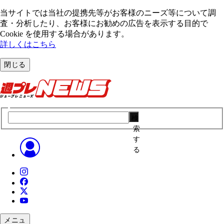
当サイトでは当社の提携先等がお客様のニーズ等について調
査・分析したり、お客様にお勧めの広告を表⽰する⽬的で
Cookie を使⽤する場合があります。
詳しくはこちら
閉じる
検
索
す
る
メニュ