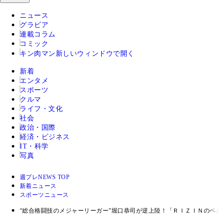
ニュース
グラビア
連載コラム
コミック
キン肉マン
新しいウィンドウで開く
新着
エンタメ
スポーツ
クルマ
ライフ・文化
社会
政治・国際
経済・ビジネス
IT・科学
写真
週プレNEWS TOP
新着ニュース
スポーツニュース
“総合格闘技のメジャーリーガー”堀口恭司が逆上陸！「ＲＩＺＩＮのベ