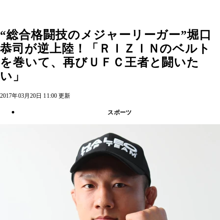
“総合格闘技のメジャーリーガー”堀口
恭司が逆上陸！「ＲＩＺＩＮのベルト
を巻いて、再びＵＦＣ王者と闘いた
い」
2017年03月20日 11:00 更新
スポーツ