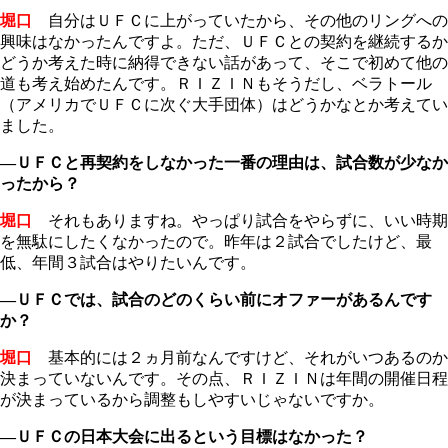
堀口
自分はＵＦＣに上がっていたから、その他のリングへの
興味はなかったんですよ。ただ、ＵＦＣとの契約を継続するか
どうか考えた時に納得できない話があって、そこで初めて他の
道も考え始めたんです。ＲＩＺＩＮもそうだし、ベラトール
（アメリカでＵＦＣに次ぐ大手団体）はどうかなとか考えてい
ました。
―ＵＦＣと再契約をしなかった一番の理由は、試合数が少なか
ったから？
堀口
それもありますね。やっぱり試合をやらずに、いい時期
を無駄にしたくなかったので。昨年は２試合でしたけど、最
低、年間３試合はやりたいんです。
―ＵＦＣでは、試合のどのくらい前にオファーがあるんです
か？
堀口
基本的には２ヵ月前なんですけど、それがいつあるのか
決まっていないんです。その点、ＲＩＺＩＮは年間の開催日程
が決まっているから調整もしやすいじゃないですか。
―ＵＦＣの日本大会に出るという目標はなかった？