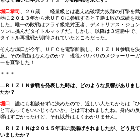
堀口恭司
、２６歳――軽量級とは思えぬ破壊力抜群の打撃を武
器に２０１３年から米ＵＦＣに参戦すると７勝１敗の成績を残
した。唯一の敗戦はフライ級絶対王者、デメトリアス・ジョン
ソンに挑んだタイトルマッチだ。しかし、以降は３連勝中で、
タイトル再挑戦が期待されていたところだった。
そんな堀口が今年、ＵＦＣを電撃離脱し、ＲＩＺＩＮ参戦を決
意。その理由はなんなのか？ 現役バリバリのメジャーリーガ
ーを直撃した！
＊＊＊
―ＲＩＺＩＮ参戦を発表した時は、どのような反響がありまし
たか？
堀口
誰にも相談せずに決めたので、近しい人たちからは「ひ
と言あってもいいじゃないか」とは言われましたね。身内の反
響はすごかったけど、それ以外はよくわかりません。
―ＲＩＺＩＮは２０１５年末に旗揚げされましたが、どう見て
いましたか？