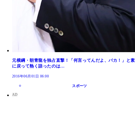
元横綱・朝青龍を独占直撃！「何言ってんだよ、バカ！」と素
に戻って熱く語ったのは…
2016年06月01日 06:00
スポーツ