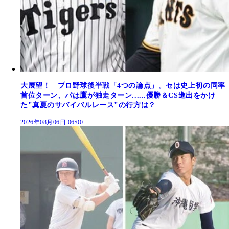
大展望！ プロ野球後半戦「4つの論点」。セは史上初の同率
首位ターン、パは鷹が独走ターン......優勝＆CS進出をかけ
た"真夏のサバイバルレース"の行方は？
2026年08月06日 06:00