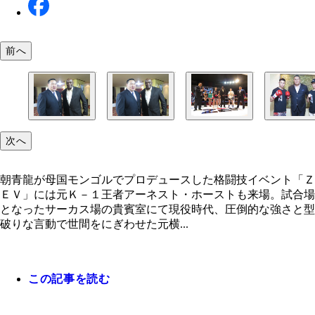
前へ
次へ
朝青龍が母国モンゴルでプロデュースした格闘技イ
朝青龍が母国モンゴルでプロデュースした格闘技イ
モンゴル人選手たちによる熱い闘いが繰り広げられ
トーナメントを勝ち抜いたモンゴル人選手。この両
ト「ＺＥＶ」には元Ｋ－１王者アーネスト・ホース
トには元Ｋ－１王者アーネスト・ホーストも来場。
試合後、あいさつをする朝青龍（左）
は、５月２８日に愛知で行なわれたキックボクシン
朝青龍が母国モンゴルでプロデュースした格闘技イベント「Ｚ
来場。試合場となったサーカス場の貴賓室にて
場となったサーカス場の貴賓室にて
ベント「Ｋ－ＩＮＧ」に出場した
ＥＶ」には元Ｋ－１王者アーネスト・ホーストも来場。試合場
となったサーカス場の貴賓室にて現役時代、圧倒的な強さと型
破りな言動で世間をにぎわせた元横...
この記事を読む