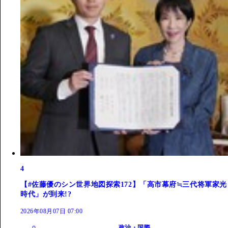
4
【#佐藤優のシン世界地図探索172】「高市幕府≒三代将軍家光
時代」が到来!?
2026年08月07日 07:00
政治・国際