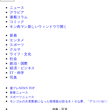
ニュース
グラビア
連載コラム
コミック
キン肉マン
新しいウィンドウで開く
新着
エンタメ
スポーツ
クルマ
ライフ・文化
社会
政治・国際
経済・ビジネス
IT・科学
写真
週プレNEWS TOP
新着ニュース
スポーツニュース
モンゴルの大実業家になった朝青龍が語るＢＩＧな夢。「アリババがジ
画像・写真