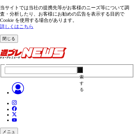
当サイトでは当社の提携先等がお客様のニーズ等について調
査・分析したり、お客様にお勧めの広告を表⽰する⽬的で
Cookie を使⽤する場合があります。
詳しくはこちら
閉じる
検
索
す
る
メニュ