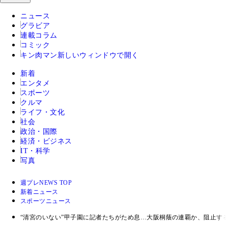
ニュース
グラビア
連載コラム
コミック
キン肉マン
新しいウィンドウで開く
新着
エンタメ
スポーツ
クルマ
ライフ・文化
社会
政治・国際
経済・ビジネス
IT・科学
写真
週プレNEWS TOP
新着ニュース
スポーツニュース
“清宮のいない”甲子園に記者たちがため息…大阪桐蔭の連覇か、阻止す