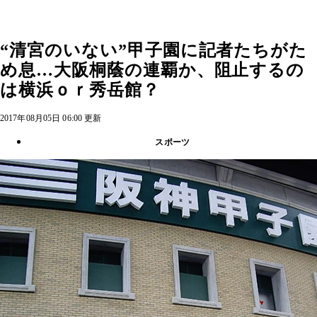
“清宮のいない”甲子園に記者たちがた
め息…大阪桐蔭の連覇か、阻止するの
は横浜ｏｒ秀岳館？
2017年08月05日 06:00 更新
スポーツ