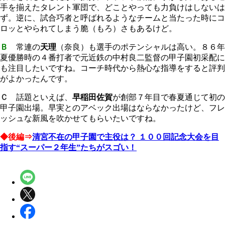
手を揃えたタレント軍団で、どことやっても力負けはしないは
ず。逆に、試合巧者と呼ばれるようなチームと当たった時にコ
ロッとやられてしまう脆（もろ）さもあるけど。
Ｂ
常連の
天理
（奈良）も選手のポテンシャルは高い。８６年
夏優勝時の４番打者で元近鉄の中村良二監督の甲子園初采配に
も注目したいですね。コーチ時代から熱心な指導をすると評判
がよかったんです。
Ｃ
話題といえば、
早稲田佐賀
が創部７年目で春夏通じて初の
甲子園出場。早実とのアベック出場はならなかったけど、フレ
ッシュな新風を吹かせてもらいたいですね。
◆後編⇒
清宮不在の甲子園で主役は？ １００回記念大会を目
指す“スーパー２年生”たちがスゴい！