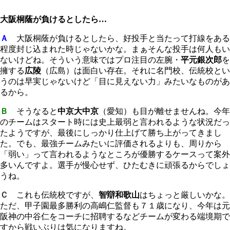
大阪桐蔭が負けるとしたら…
Ａ
大阪桐蔭が負けるとしたら、好投手と当たって打線をある
程度封じ込まれた時じゃないかな。まぁそんな投手は何人もい
ないけどね。そういう意味ではプロ注目の左腕・
平元銀次郎
を
擁する
広陵
（広島）は面白い存在。それに名門校、伝統校とい
うのは早実じゃないけど「目に見えない力」みたいなものがあ
るから。
Ｂ
そうなると
中京大中京
（愛知）も目が離せませんね。今年
のチームはスタート時には史上最弱と言われるような状況だっ
たようですが、最後にしっかり仕上げて勝ち上がってきまし
た。でも、最強チームみたいに評価されるよりも、周りから
「弱い」って言われるようなところが優勝するケースって案外
多いんですよ。選手が慢心せず、ひたむきに頑張るからでしょ
うね。
Ｃ
これも伝統校ですが、
智辯和歌山
はちょっと厳しいかな。
ただ、甲子園最多勝利の高嶋仁監督も７１歳になり、今年は元
阪神の中谷仁をコーチに招聘するなどチームが変わる端境期で
すから戦いぶりは気になりますね。