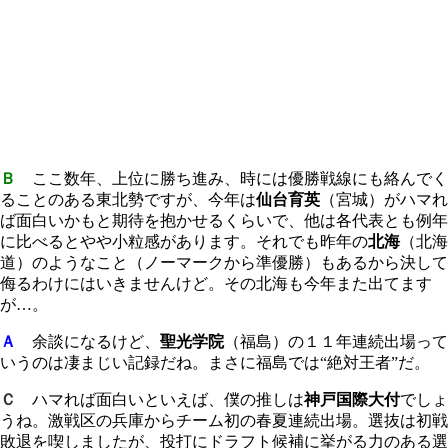
Ｂ
ここ数年、上位に勝ち進み、時には優勝戦線にも絡んでく
ることのある東北勢ですが、今年は
仙台育英
（宮城）がハマれ
ば面白いかもと期待を抱かせるくらいで、他は各代表とも例年
に比べるとやや小粒感があります。それでも昨年の
北海
（北海
道）のようなこと（ノーマークから準優勝）もあるから決して
侮るわけにはいきませんけど。その北海も今年また出てます
が…。
Ａ
余談になるけど、
聖光学院
（福島）の１１年連続出場って
いうのは凄まじい記録だね。まさに福島では“絶対王者”だ。
Ｃ
ハマれば面白いといえば、僕の推しは
神戸国際大付
でしょ
うね。激戦区の兵庫からチーム初の春夏連続出場。選抜は初戦
敗退を喫しましたが、投打にドラフト候補に挙がる力のある選