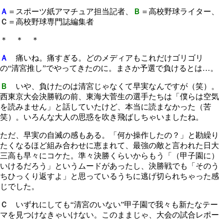
Ａ
＝スポーツ紙アマチュア担当記者、
Ｂ
＝高校野球ライター、
Ｃ
＝高校野球専門誌編集者
＊ ＊ ＊
Ａ
痛いね。痛すぎる。どのメディアもこれだけゴリゴリ
の“清宮推し”でやってきたのに。まさか予選で負けるとは…。
Ｂ
いや、負けたのは清宮じゃなくて早実なんですが（笑）。
西東京大会決勝戦の前、東海大菅生の選手たちは「僕らは空気
を読みません」と話していたけど、本当に読まなかった（苦
笑）。いろんな大人の思惑を吹き飛ばしちゃいましたね。
ただ、早実の自滅の感もある。「何か操作したの？」と勘繰り
たくなるほど組み合わせに恵まれて、最強の敵と言われた日大
三高も早々にコケた。準々決勝くらいからもう「（甲子園に）
いけるだろう」というムードがあったし、決勝戦でも「そのう
ちひっくり返すよ」と思っているうちに逃げ切られちゃった感
じでした。
Ｃ
いずれにしても“清宮のいない”甲子園で我々も新たなテー
マを見つけなきゃいけない。このままじゃ、大会の試合レポー