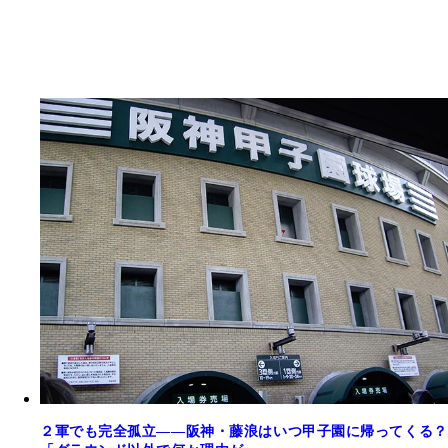
２軍でも完全孤立――阪神・藤浪はいつ甲子園に帰ってくる？