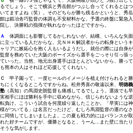
Ｂ
横一線の３強じゃなくて、大阪桐蔭が頭ひとつ抜け出して
るでしょう。そこで横浜と秀岳館がつぶし合ってくれるとはつ
いてますよね（笑）。そのどちらが勝ち残るかというと、秀岳
館は鍛冶舎巧監督の体調も不安材料かな。予選の終盤に緊急入
院し、決勝戦の指揮が執れなかったほどですから。
Ａ
体調面にも影響してるかしれないが、結構、いろんな矢面
に立っている人だからな。元ＮＨＫ解説者からの転身というキ
ャリアに嫉妬心を抱く人もいるようだし、就任の際には自身が
監督を務めていた大阪のボーイズから選手をごっそり引っ張っ
ていった。当然、地元出身選手はほとんどいないから、勝って
も熊本の人はそれほど応援してくれない。
Ｃ
甲子園って、一度ヒールのイメージを植え付けられると勝
ちにくくなるところですからね。松井秀喜の敬遠以来、
明徳義
塾
（高知）の馬淵史朗監督も痛感してるでしょう。選抜でも早
実相手にほぼ勝利を手中に収めながら、信じられないような逆
転負け。こういう試合を何度繰り返したことか。「早実には神
様がついてる」は名言だったけど、むしろ馬淵監督の運のなさ
に同情してしまいましたよ。この夏も戦力的にはバランスが取
れた好チームですが、優勝となると、うーん…また壁に当たり
そうな気がします。