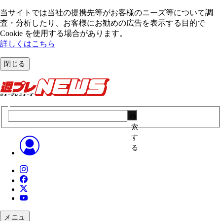
当サイトでは当社の提携先等がお客様のニーズ等について調
査・分析したり、お客様にお勧めの広告を表⽰する⽬的で
Cookie を使⽤する場合があります。
詳しくはこちら
閉じる
検
索
す
る
メニュ