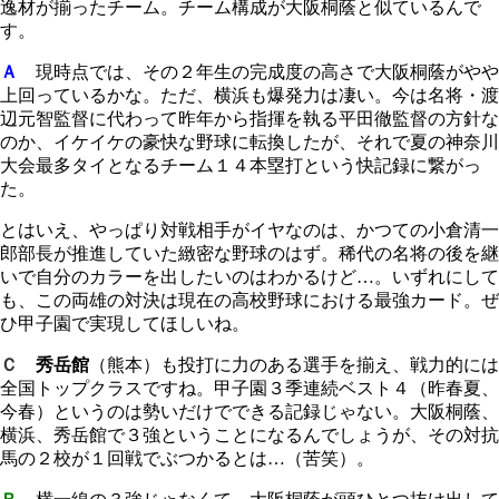
逸材が揃ったチーム。チーム構成が大阪桐蔭と似ているんで
す。
Ａ
現時点では、その２年生の完成度の高さで大阪桐蔭がやや
上回っているかな。ただ、横浜も爆発力は凄い。今は名将・渡
辺元智監督に代わって昨年から指揮を執る平田徹監督の方針な
のか、イケイケの豪快な野球に転換したが、それで夏の神奈川
大会最多タイとなるチーム１４本塁打という快記録に繋がっ
た。
とはいえ、やっぱり対戦相手がイヤなのは、かつての小倉清一
郎部長が推進していた緻密な野球のはず。稀代の名将の後を継
いで自分のカラーを出したいのはわかるけど…。いずれにして
も、この両雄の対決は現在の高校野球における最強カード。ぜ
ひ甲子園で実現してほしいね。
Ｃ
秀岳館
（熊本）も投打に力のある選手を揃え、戦力的には
全国トップクラスですね。甲子園３季連続ベスト４（昨春夏、
今春）というのは勢いだけでできる記録じゃない。大阪桐蔭、
横浜、秀岳館で３強ということになるんでしょうが、その対抗
馬の２校が１回戦でぶつかるとは…（苦笑）。