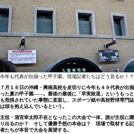
今年も代表が出揃った甲子園。現場記者たちはどう見るか！？
７月１６日の沖縄・興南高校を皮切りに今年も４９代表が出揃
った夏の甲子園――。最後の最後に「早実敗退」というもっと
も危惧されていた事態に直面し、スポーツ紙や高校野球専門誌
は頭を抱え込んでいるという。
主役・清宮幸太郎不在となったこの大会で一体、誰が主役に躍
り出るのか？ そして優勝予想の本命は？ 現場で取材する記
者たちが本音で大会を展望する。