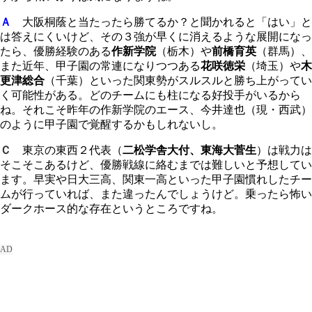
Ａ
大阪桐蔭と当たったら勝てるか？と聞かれると「はい」と
は答えにくいけど、その３強が早くに消えるような展開になっ
たら、優勝経験のある
作新学院
（栃木）や
前橋育英
（群馬）、
また近年、甲子園の常連になりつつある
花咲徳栄
（埼玉）や
木
更津総合
（千葉）といった関東勢がスルスルと勝ち上がってい
く可能性がある。どのチームにも柱になる好投手がいるから
ね。それこそ昨年の作新学院のエース、今井達也（現・西武）
のように甲子園で覚醒するかもしれないし。
Ｃ
東京の東西２代表（
二松学舎大付、東海大菅生
）は戦力は
そこそこあるけど、優勝戦線に絡むまでは難しいと予想してい
ます。早実や日大三高、関東一高といった甲子園慣れしたチー
ムが行っていれば、また違ったんでしょうけど。乗ったら怖い
ダークホース的な存在というところですね。