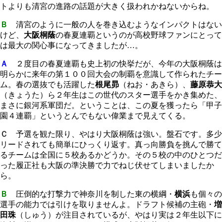
トよりも清宮の進路の話題が大きく扱われかねないからね。
Ｂ
清宮のように一般の人を巻き込むようなインパクトはない
けど、
大阪桐蔭
の春夏連覇というのが高校野球ファンにとって
は最大の関心事になってきましたが…。
Ａ
２度目の春夏連覇も史上初の快挙だが、今年の大阪桐蔭は
明らかに来年の第１００回大会の制覇を意識して作られたチー
ム。春の選抜でも活躍した
根尾昴
（ねお・あきら）、
藤原恭大
（きょうた）ら２年生はこの世代のスター選手をかき集めた、
まさに銀河系軍団だ。ということは、この夏を獲ったら「甲子
園４連覇」というとんでもない偉業まで見えてくる。
Ｃ
予選を観た限り、やはり大阪桐蔭は強い。盤石です。多少
リードされても簡単にひっくり返す。真っ向勝負を挑んで勝て
るチームは全国に５校あるかどうか。その５校の中のひとつだ
った履正社も大阪の準決勝で力でねじ伏せてしまいましたか
ら。
Ｂ
圧倒的な打撃力で神奈川を制した東の横綱・
横浜
も個々の
選手の能力では引けを取りませんよ。ドラフト候補の主砲・
増
田珠
（しゅう）が注目されているが、やはり実は２年生以下に