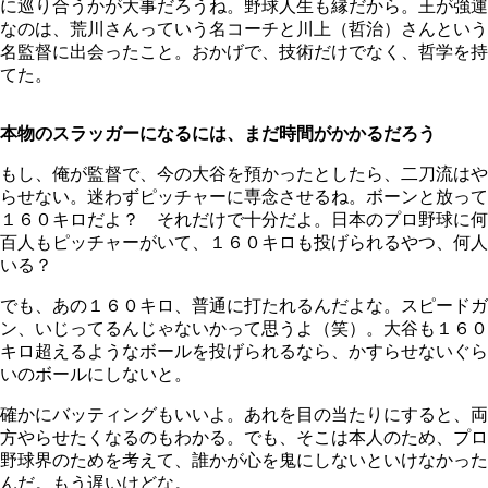
に巡り合うかが大事だろうね。野球人生も縁だから。王が強運
なのは、荒川さんっていう名コーチと川上（哲治）さんという
名監督に出会ったこと。おかげで、技術だけでなく、哲学を持
てた。
本物のスラッガーになるには、まだ時間がかかるだろう
もし、俺が監督で、今の大谷を預かったとしたら、二刀流はや
らせない。迷わずピッチャーに専念させるね。ボーンと放って
１６０キロだよ？ それだけで十分だよ。日本のプロ野球に何
百人もピッチャーがいて、１６０キロも投げられるやつ、何人
いる？
でも、あの１６０キロ、普通に打たれるんだよな。スピードガ
ン、いじってるんじゃないかって思うよ（笑）。大谷も１６０
キロ超えるようなボールを投げられるなら、かすらせないぐら
いのボールにしないと。
確かにバッティングもいいよ。あれを目の当たりにすると、両
方やらせたくなるのもわかる。でも、そこは本人のため、プロ
野球界のためを考えて、誰かが心を鬼にしないといけなかった
んだ。もう遅いけどな。