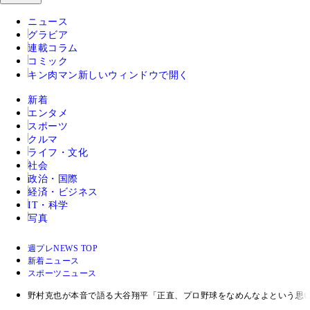
ニュース
グラビア
連載コラム
コミック
キン肉マン
新しいウィンドウで開く
新着
エンタメ
スポーツ
クルマ
ライフ・文化
社会
政治・国際
経済・ビジネス
IT・科学
写真
週プレNEWS TOP
新着ニュース
スポーツニュース
野村克也が本音で語る大谷翔平「正直、プロ野球をなめんなよという思