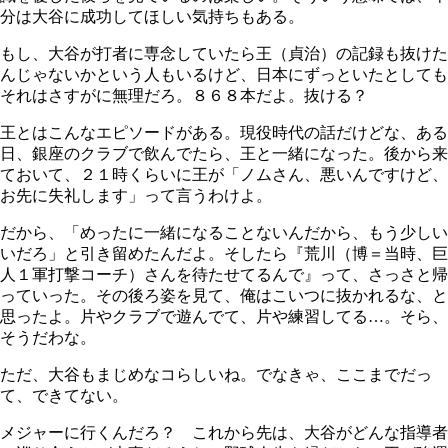
分は大谷に成功してほしい気持ちもある。
もし、大谷が打者に専念していたら王（貞治）の記録も抜けた
んじゃないかという人もいるけど、日本にずっといたとしても
それはさすがに無理だろ。８６８本だよ。抜ける？
王とはこんなエピソードがある。現役時代の話だけどな、ある
日、銀座のクラブで飲んでたら、王と一緒になった。後から来
ておいて、２１時くらいに王が「ノムさん、悪いんですけど、
お先に失礼します」って言うわけよ。
だから、「めったに一緒になることないんだから、もう少しい
いだろ」と引き留めたんだよ。そしたら『荒川（博＝当時、巨
人１軍打撃コーチ）さんを待たせてるんで』って、さっさと帰
っていった。その後ろ姿を見て、俺はこいつに抜かれるな、と
思ったよ。片やクラブで遊んでて、片や練習してる…。そら、
そうだわな。
ただ、大谷もまじめなコらしいね。でなきゃ、ここまでだっ
て、できてない。
メジャーに行くんだろ？ これから先は、大谷がどんな指導者