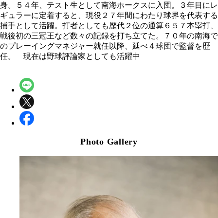
身。５４年、テスト生として南海ホークスに入団。３年目にレ
ギュラーに定着すると、現役２７年間にわたり球界を代表する
捕手として活躍。打者としても歴代２位の通算６５７本塁打、
戦後初の三冠王など数々の記録を打ち立てた。７０年の南海で
のプレーイングマネジャー就任以降、延べ４球団で監督を歴
任。 現在は野球評論家としても活躍中
Photo Gallery