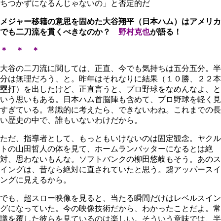
ちつかずになるんじゃないの」と否定的だ
メジャー移籍の意思を固めた大谷翔平（日本ハム）はアメリカ
でも二刀流を貫くべきなのか？
野村克也
が語る！
＊ ＊ ＊
大谷の二刀流に関しては、正直、今でも気持ちは五分五分。半
分は無理だろう、と。昨年はそれなりに結果（１０勝、２２本
塁打）を出したけど、正直言うと、プロ野球をなめんなよ、と
いう思いもある。日本ハム首脳陣も含めて、プロ野球を軽く見
すぎている。常識的に考えたら、できないわね。これまでの長
い歴史の中で、誰もいないわけだから。
ただ、指導者として、もっともいけないのは固定観念。ヤクル
トの山田哲人の体を見て、ホームランバッターになるとは絶
対、思わないもんな。ソフトバンクの柳田悠岐もそう。あのス
イングは、昔なら絶対に直されていたと思う。超アッパースイ
ングに見えるから。
でも、超スロー映像を見ると、当たる瞬間だけはレベルスイン
グになっていた。今の映像技術だから、わかったことだよ。常
識を覆した彼らを見ているのは楽しい。そういう意味では、半