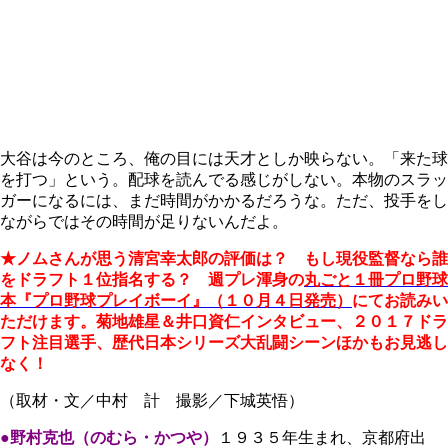
大谷は今のところ、俺の目には天才としか映らない。「来た球
を打つ」という。配球を読んでる感じがしない。本物のスラッ
ガーになるには、まだ時間がかかるだろうな。ただ、投手をし
ながらではその時間が足りないんだよ。
★ノムさんが思う清宮幸太郎の評価は？ もし現役監督なら誰
をドラフト１位指名する？ 週プレ渾身の
丸ごと１冊プロ野球
本『プロ野球プレイボーイ』（１０月４日発売）
にてお読みい
ただけます。菊地雄星＆井口資仁インタビュー、２０１７ドラ
フト注目選手、歴代日本シリーズ大乱闘シーンほかもお見逃し
なく！
（取材・文／中村 計 撮影／下城英悟）
●野村克也（のむら・かつや）
１９３５年生まれ、京都府出