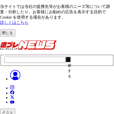
当サイトでは当社の提携先等がお客様のニーズ等について調
査・分析したり、お客様にお勧めの広告を表⽰する⽬的で
Cookie を使⽤する場合があります。
詳しくはこちら
閉じる
検
索
す
る
メニュ