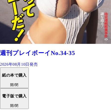
週刊プレイボーイNo.34-35
2026年08月10日発売
紙の本で購入
開/閉
電子版で購入
開/閉