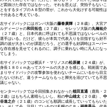
ど図抜けた存在ではなかった。それを思えば、突拍子もないこ
とをするタイプのＡＢ型の菅が、これから大化けする可能性は
十分あると考えている。
左サイドバックにはガンバ大阪の
藤春廣輝
（２８歳）、大宮ア
ルディージャの
和田拓也
（２７歳）、セレッソ大阪の
丸橋祐介
（２７歳）と、日本代表に呼ばれても不思議ではないレベルの
選手はいる。だけど、彼らが本気で代表入りを目指すなら好不
調の波が大きいのが課題だろう。どの選手も好調時はスーパー
な存在感を見せてくれるのに、調子に乗れない時に凡人になっ
てしまう。
右サイドバックでは横浜Ｆ・マリノスの
松原健
（２４歳）が、
身長１８０ｃｍあってスケールの大きさを感じる。戦術面であ
まりサイドバックの攻撃参加を使わないチームにいるから目立
たないけれど、違うチームならもっと脚光を浴びていても不思
議じゃない。
センターバックでは今回招集されなかった
植田直通
（鹿島・２
２歳）はもちろん素晴らしいし、柏の
中山雄太
（２０歳）、
中
谷進之介
（２１歳）のコンビも順調に成長していってもらいた
い。そして今、注目しているのは札幌のＣＢ・
福森晃斗
。代表