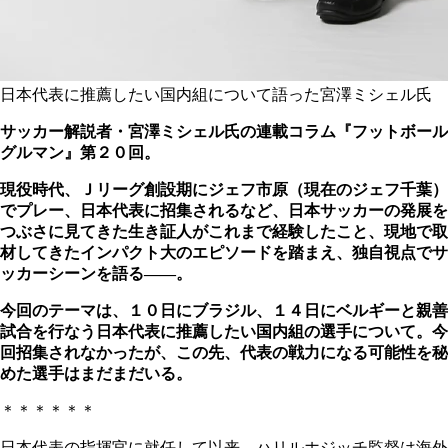
日本代表に推薦したい国内組について語った宮澤ミシェル氏
サッカー解説者・宮澤ミシェル氏の連載コラム『フットボール
グルマン』第２０回。
現役時代、Ｊリーグ創設期にジェフ市原（現在のジェフ千葉）
でプレー、日本代表に招集されるなど、日本サッカーの発展を
つぶさに見てきた生き証人がこれまで経験したこと、現地で取
材してきたインパクト大のエピソードを踏まえ、独自視点でサ
ッカーシーンを語る――。
今回のテーマは、１０日にブラジル、１４日にベルギーと親善
試合を行なう日本代表に推薦したい国内組の選手について。今
回招集されなかったが、この先、代表の戦力になる可能性を秘
めた選手はまだまだいる。
＊＊＊＊＊＊
日本代表の指揮官に就任して以来、ハリルホジッチ監督は海外