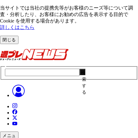
当サイトでは当社の提携先等がお客様のニーズ等について調
査・分析したり、お客様にお勧めの広告を表⽰する⽬的で
Cookie を使⽤する場合があります。
詳しくはこちら
閉じる
検
索
す
る
メニュ