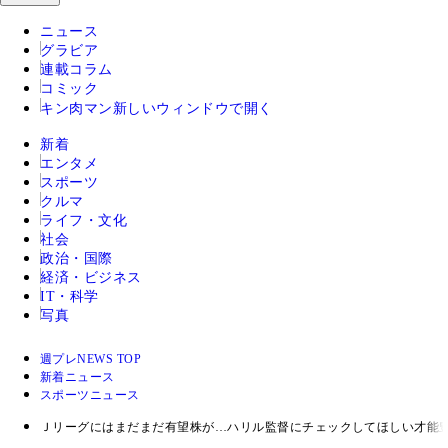
ニュース
グラビア
連載コラム
コミック
キン肉マン
新しいウィンドウで開く
新着
エンタメ
スポーツ
クルマ
ライフ・文化
社会
政治・国際
経済・ビジネス
IT・科学
写真
週プレNEWS TOP
新着ニュース
スポーツニュース
Ｊリーグにはまだまだ有望株が…ハリル監督にチェックしてほしい才能