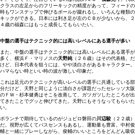
クラスの左足からのフリーキックの精度があって、フィードの
時もワンステップで伸びるボールが蹴れるし、いろんな種類の
キックができる。日本には利き足が左のＣＢが少ないから、２
４歳の福森にはもっと成長してもらいたい。
中盤の選手はテクニック的には高いレベルにある選手が多い
また、中盤の選手はテクニック的には高いレベルにある選手が
多く、横浜Ｆ・マリノスの
天野純
（２６歳）はその代表格。だ
けど、日本代表を狙うには、やや淡白さがあるキャラクター。
ハマらない時といい時の波が激しい印象だ。
これは足元のテクニックが高いレベルの選手に共通している部
分だけど、天野と同じように淡白さが課題だったセレッソ大阪
のＦＷ・杉本健勇はそこを改善して、ガツガツしたところが出
てきたことでグッと伸びてきた。天野にもそうなってもらいた
い。
ボランチで期待しているのがジュビロ磐田の
川辺駿
（２２歳）
だ。視野が広くてパスセンスもあるし、運動量も豊富。中村俊
輔と一緒にプレーしながら、俊輔のいいところをどんどん吸収