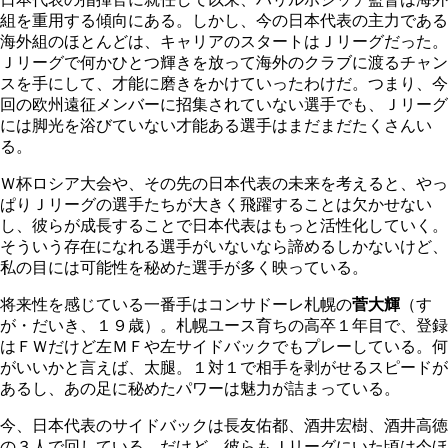
組を重用する傾向にある。しかし、今の日本代表の主力である
海外組のほとんどは、キャリアのスタートはＪリーグだった。
Ｊリーグで何かひとつ輝きを放って海外のクラブに渡るチャン
スを手にして、才能に磨きをかけていったわけだ。つまり、今
回の欧州遠征メンバーに招集されていない選手でも、Ｊリーグ
には脚光を浴びていない才能ある選手はまだまだたくさんい
る。
Ｗ杯ロシア大会や、その先の日本代表の未来を考えると、やっ
ぱりＪリーグの選手たちが大きく飛躍することは欠かせない
し、彼らが成長することで日本代表はもっと活性化していく。
そういう存在になれる選手がいないなら諦めるしかないけど、
私の目には可能性を秘めた選手が多く映っている。
将来性を感じている一番手はコンサドーレ札幌の
菅大輝
（す
が・だいき、１９歳）。札幌ユース育ちの高卒１年目で、登録
はＦＷだけど左ＭＦや左サイドバックでもプレーしている。何
がいいかと言えば、太腿。１対１で相手を剥がせるスピードが
あるし、あの足に秘めたパワーは魅力が詰まっている。
今、日本代表のサイドバックは長友佑都、酒井宏樹、酒井高徳
の３人で回している。だけど、彼らもＪリーグにいた頃は今ほ