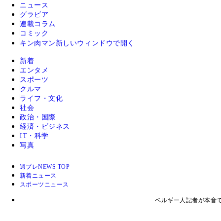
ニュース
グラビア
連載コラム
コミック
キン肉マン
新しいウィンドウで開く
新着
エンタメ
スポーツ
クルマ
ライフ・文化
社会
政治・国際
経済・ビジネス
IT・科学
写真
週プレNEWS TOP
新着ニュース
スポーツニュース
ベルギー人記者が本音