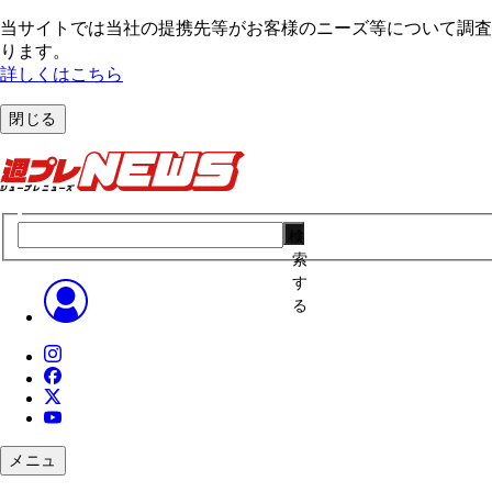
当サイトでは当社の提携先等がお客様のニーズ等について調査・
ります。
詳しくはこちら
閉じる
検
索
す
る
メニュ