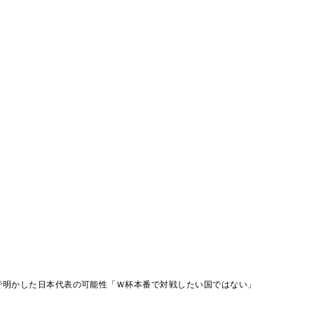
で明かした日本代表の可能性「Ｗ杯本番で対戦したい国ではない」