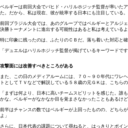
ベルギーは前回大会でバヒド・ハリルホジッチ監督が率いたア
た。だから、私は現在、彼が統率する日本にも注目している。
前回ブラジル大会では、あのグループではベルギーとアルジェ
決勝トーナメントに進出する可能性はあると私は考えているよ
特に印象に残ったのは、ふたりのＣＢだ。落ち着いた対応と確
「デュエルはハリルホジッチ監督が掲げているキーワードです
攻撃面には改善すべきところがある
また、この日のメディアルームには、７０～９０年代にワレヘ
トとしてＴＶなどで解説している５８歳の元ＧＫは、こちらの
「まずは何より、日本に高いチームスピリットを感じた。誰も
かな。ベルギーがなかなか目を覚まさなかったこともあるけど
前半はチャンスの数ではベルギーが上回ったものの、どちら
よ」
さらに、日本代表の課題について尋ねると、はっきりとポイン