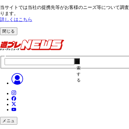
当サイトでは当社の提携先等がお客様のニーズ等について調査・
ります。
詳しくはこちら
閉じる
検
索
す
る
メニュ