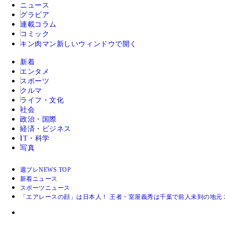
ニュース
グラビア
連載コラム
コミック
キン肉マン
新しいウィンドウで開く
新着
エンタメ
スポーツ
クルマ
ライフ・文化
社会
政治・国際
経済・ビジネス
IT・科学
写真
週プレNEWS TOP
新着ニュース
スポーツニュース
「エアレースの顔」は日本人！ 王者・室屋義秀は千葉で前人未到の地元