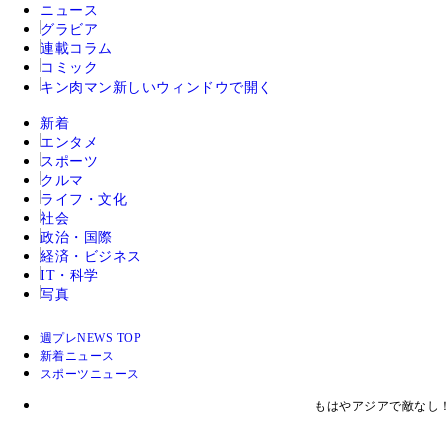
ニュース
グラビア
連載コラム
コミック
キン肉マン
新しいウィンドウで開く
新着
エンタメ
スポーツ
クルマ
ライフ・文化
社会
政治・国際
経済・ビジネス
IT・科学
写真
週プレNEWS TOP
新着ニュース
スポーツニュース
もはやアジアで敵なし