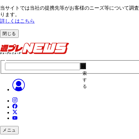
当サイトでは当社の提携先等がお客様のニーズ等について調査・
ります。
詳しくはこちら
閉じる
検
索
す
る
メニュ