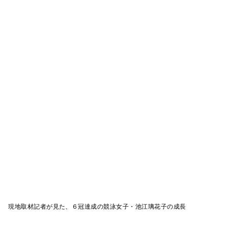
！ 現地取材記者が見た、６冠達成の競泳女子・池江璃花子の成長