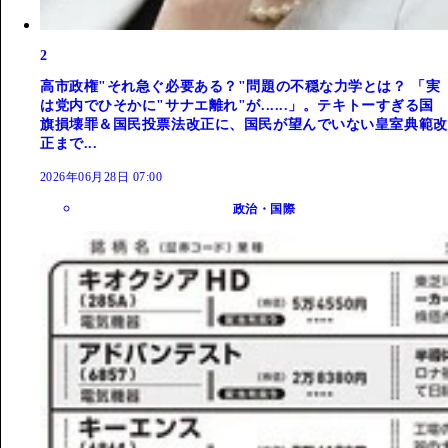
2
高市政権"それ急ぐ必要ある？"問題の不穏な力学とは？ 「実
は党内でひそかに"サナエ離れ"が......」。テキトーすぎる国
旗損壊罪＆国民投票法改正に、国民が望んでいない皇室典範改
正まで...
2026年06月28日 07:00
政治・国際