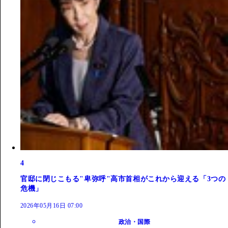
4
官邸に閉じこもる"卑弥呼"高市首相がこれから迎える「3つの
危機」
2026年05月16日 07:00
政治・国際