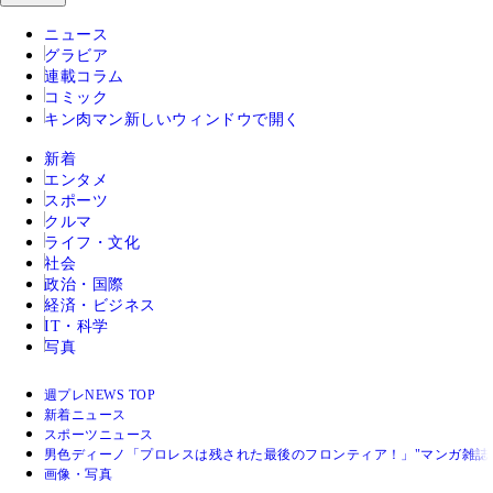
ニュース
グラビア
連載コラム
コミック
キン肉マン
新しいウィンドウで開く
新着
エンタメ
スポーツ
クルマ
ライフ・文化
社会
政治・国際
経済・ビジネス
IT・科学
写真
週プレNEWS TOP
新着ニュース
スポーツニュース
男色ディーノ「プロレスは残された最後のフロンティア！」"マンガ雑誌
画像・写真