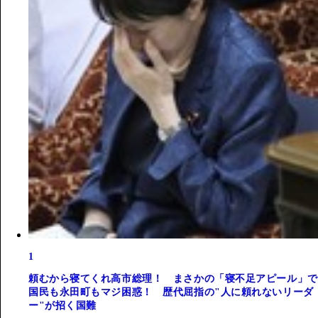
1
頼むから寝てくれ高市総理！ まさかの「寝不足アピール」で
国民も永田町もマジ困惑！ 歴代屈指の"人に頼れないリーダ
ー"が招く国難