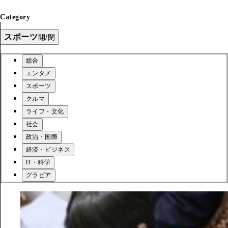
Category
スポーツ
開/閉
総合
エンタメ
スポーツ
クルマ
ライフ・文化
社会
政治・国際
経済・ビジネス
IT・科学
グラビア