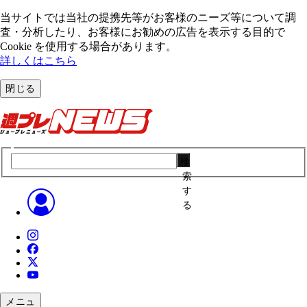
当サイトでは当社の提携先等がお客様のニーズ等について調
査・分析したり、お客様にお勧めの広告を表⽰する⽬的で
Cookie を使⽤する場合があります。
詳しくはこちら
閉じる
検
索
す
る
メニュ