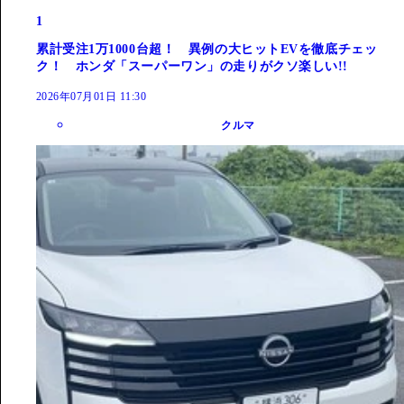
1
累計受注1万1000台超！ 異例の大ヒットEVを徹底チェッ
ク！ ホンダ「スーパーワン」の走りがクソ楽しい!!
2026年07月01日 11:30
クルマ