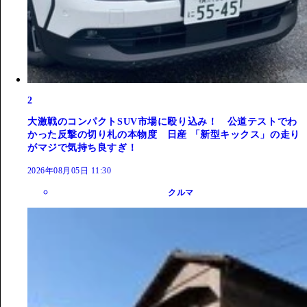
2
大激戦のコンパクトSUV市場に殴り込み！ 公道テストでわ
かった反撃の切り札の本物度 日産 「新型キックス」の走り
がマジで気持ち良すぎ！
2026年08月05日 11:30
クルマ