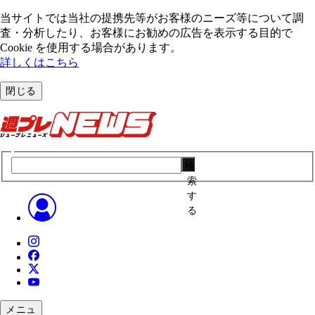
当サイトでは当社の提携先等がお客様のニーズ等について調
査・分析したり、お客様にお勧めの広告を表⽰する⽬的で
Cookie を使⽤する場合があります。
詳しくはこちら
閉じる
検
索
す
る
メニュ