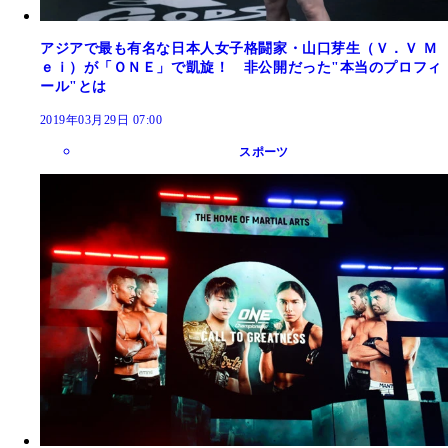
アジアで最も有名な日本人女子格闘家・山口芽生（Ｖ．Ｖ Ｍ
ｅｉ）が「ＯＮＥ」で凱旋！ 非公開だった"本当のプロフィ
ール"とは
2019年03月29日 07:00
スポーツ