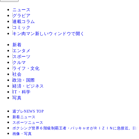
ニュース
グラビア
連載コラム
コミック
キン肉マン
新しいウィンドウで開く
新着
エンタメ
スポーツ
クルマ
ライフ・文化
社会
政治・国際
経済・ビジネス
IT・科学
写真
週プレNEWS TOP
新着ニュース
スポーツニュース
ボクシング世界６階級制覇王者・パッキャオがＲＩＺＩＮに急接近。目
画像・写真