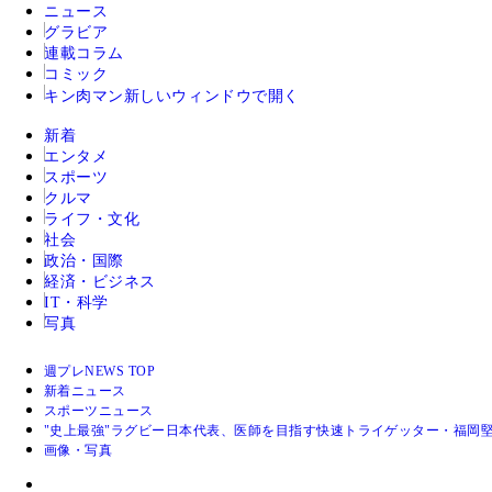
ニュース
グラビア
連載コラム
コミック
キン肉マン
新しいウィンドウで開く
新着
エンタメ
スポーツ
クルマ
ライフ・文化
社会
政治・国際
経済・ビジネス
IT・科学
写真
週プレNEWS TOP
新着ニュース
スポーツニュース
"史上最強"ラグビー日本代表、医師を目指す快速トライゲッター・福岡
画像・写真