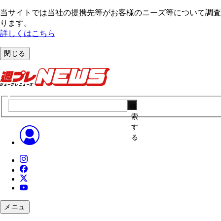
当サイトでは当社の提携先等がお客様のニーズ等について調査・
ります。
詳しくはこちら
閉じる
検
索
す
る
メニュ