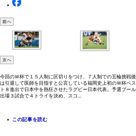
前へ
２０１４年に日本国籍を取得し、１６年リオ五輪で
次へ
選手賞に選ばれたレメキも「東京五輪を目指す」と
今回のＷ杯で１５人制に区切りをつけ、７人制での
挑戦後は引退して医師を目指すと公言している福岡
今回のＷ杯で１５人制に区切りをつけ、７人制での五輪挑戦後
は引退して医師を目指すと公言している福岡史上初のＷ杯ベス
ト８進出で日本中を熱狂させたラグビー日本代表。予選プール
出場３試合で４トライを決め、スコ...
この記事を読む