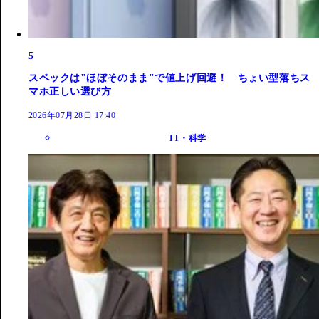
5
スペックは"ほぼそのまま"で値上げ回避！ ちょい型落ちス
マホ正しい選び方
2026年07月28日 17:40
IT・科学