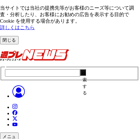
当サイトでは当社の提携先等がお客様のニーズ等について調
査・分析したり、お客様にお勧めの広告を表⽰する⽬的で
Cookie を使⽤する場合があります。
詳しくはこちら
閉じる
検
索
す
る
メニュ