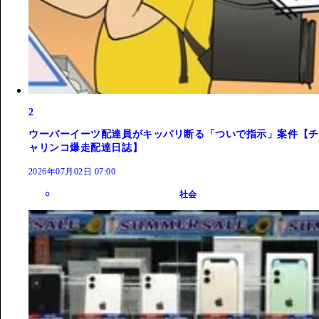
2
ウーバーイーツ配達員がキッパリ断る「ついで指示」案件【チ
ャリンコ爆走配達日誌】
2026年07月02日 07:00
社会