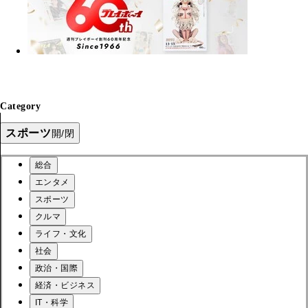
Category
スポーツ
開/閉
総合
エンタメ
スポーツ
クルマ
ライフ・文化
社会
政治・国際
経済・ビジネス
IT・科学