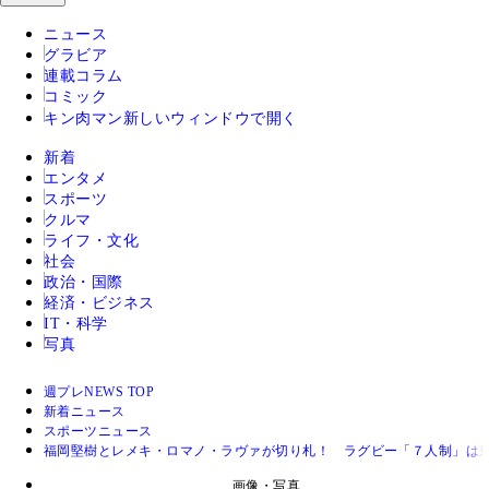
ニュース
グラビア
連載コラム
コミック
キン肉マン
新しいウィンドウで開く
新着
エンタメ
スポーツ
クルマ
ライフ・文化
社会
政治・国際
経済・ビジネス
IT・科学
写真
週プレNEWS TOP
新着ニュース
スポーツニュース
福岡堅樹とレメキ・ロマノ・ラヴァが切り札！ ラグビー「７人制」は
画像・写真