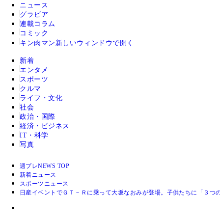
ニュース
グラビア
連載コラム
コミック
キン肉マン
新しいウィンドウで開く
新着
エンタメ
スポーツ
クルマ
ライフ・文化
社会
政治・国際
経済・ビジネス
IT・科学
写真
週プレNEWS TOP
新着ニュース
スポーツニュース
日産イベントでＧＴ－Ｒに乗って大坂なおみが登場。子供たちに「３つ