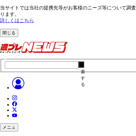
当サイトでは当社の提携先等がお客様のニーズ等について調査・
ります。
詳しくはこちら
閉じる
検
索
す
る
メニュ