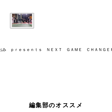
おみ ｐｒｅｓｅｎｔｓ ＮＥＸＴ ＧＡＭＥ ＣＨＡＮＧＥ
編集部のオススメ