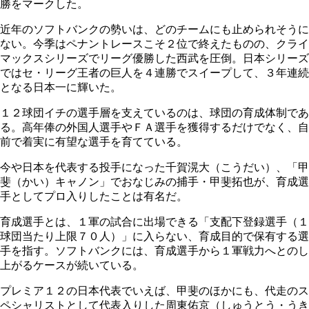
勝をマークした。
近年のソフトバンクの勢いは、どのチームにも止められそうに
ない。今季はペナントレースこそ２位で終えたものの、クライ
マックスシリーズでリーグ優勝した西武を圧倒。日本シリーズ
ではセ・リーグ王者の巨人を４連勝でスイープして、３年連続
となる日本一に輝いた。
１２球団イチの選手層を支えているのは、球団の育成体制であ
る。高年俸の外国人選手やＦＡ選手を獲得するだけでなく、自
前で着実に有望な選手を育てている。
今や日本を代表する投手になった千賀滉大（こうだい）、「甲
斐（かい）キャノン」でおなじみの捕手・甲斐拓也が、育成選
手としてプロ入りしたことは有名だ。
育成選手とは、１軍の試合に出場できる「支配下登録選手（１
球団当たり上限７０人）」に入らない、育成目的で保有する選
手を指す。ソフトバンクには、育成選手から１軍戦力へとのし
上がるケースが続いている。
プレミア１２の日本代表でいえば、甲斐のほかにも、代走のス
ペシャリストとして代表入りした周東佑京（しゅうとう・うき