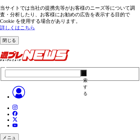
当サイトでは当社の提携先等がお客様のニーズ等について調
査・分析したり、お客様にお勧めの広告を表⽰する⽬的で
Cookie を使⽤する場合があります。
詳しくはこちら
閉じる
検
索
す
る
メニュ