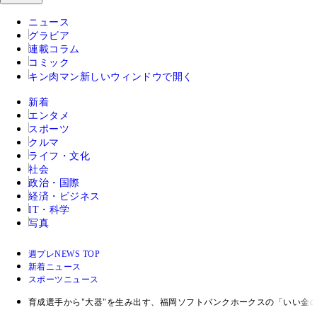
ニュース
グラビア
連載コラム
コミック
キン肉マン
新しいウィンドウで開く
新着
エンタメ
スポーツ
クルマ
ライフ・文化
社会
政治・国際
経済・ビジネス
IT・科学
写真
週プレNEWS TOP
新着ニュース
スポーツニュース
育成選手から"大器"を生み出す、福岡ソフトバンクホークスの「いい金