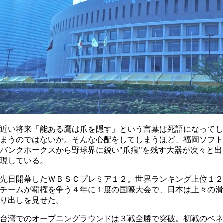
近い将来「能ある鷹は爪を隠す」という言葉は死語になってし
まうのではないか。そんな心配をしてしまうほど、福岡ソフト
バンクホークスから野球界に鋭い"爪痕"を残す大器が次々と出
現している。
先日開幕したＷＢＳＣプレミア１２。世界ランキング上位１２
チームが覇権を争う４年に１度の国際大会で、日本は上々の滑
り出しを見せた。
台湾でのオープニングラウンドは３戦全勝で突破。初戦のベネ