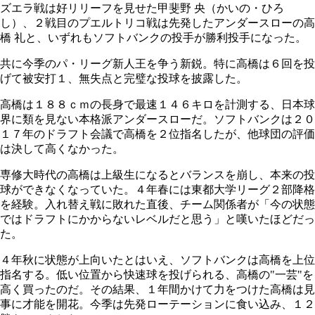
ズエラ戦は好リリーフを見せた甲斐野 央（かいの・ひろ
し）、２戦目のプエルトリコ戦は先発したアンダースローの高
橋 礼と、いずれもソフトバンクの投手が勝利投手になった。
共に今季のパ・リーグ新人王を争う新鋭。特に高橋は６回を投
げて被安打１、無失点と完璧な投球を披露した。
高橋は１８８ｃｍの長身で最速１４６キロを計測する、日本球
界に類を見ない本格派アンダースローだ。ソフトバンクは２０
１７年のドラフト会議で高橋を２位指名したが、他球団の評価
は決して高くなかった。
専修大時代の高橋は上級生になるとバランスを崩し、本来の投
球ができなくなっていた。４年春には東都大学リーグ２部降格
を経験。入れ替え戦に敗れた直後、チーム関係者が「今の状態
ではドラフトにかからないレベルだと思う」と嘆いたほどだっ
た。
４年秋に状態が上向いたとはいえ、ソフトバンクは高橋を上位
指名する。低い位置から快速球を投げられる、高橋の"一芸"を
高く買ったのだ。その結果、１年間かけて力をつけた高橋は見
事に才能を開花。今季は先発ローテーションに食い込み、１２