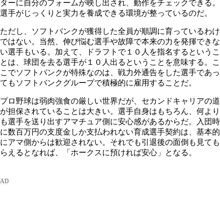
ターに自分のフォームが映し出され、動作をチェックできる。
選手がじっくりと実力を養成できる環境が整っているのだ。
ただし、ソフトバンクが獲得した全員が順調に育っているわけ
ではない。当然、伸び悩む選手や故障で本来の力を発揮できな
い選手もいる。加えて、ドラフトで１０人を指名するというこ
とは、球団を去る選手が１０人出るということを意味する。こ
こでソフトバンクが特殊なのは、戦力外通告をした選手であっ
てもソフトバンクグループで積極的に雇用することだ。
プロ野球は弱肉強食の厳しい世界だが、セカンドキャリアの道
が担保されていることは大きい。選手自身はもちろん、何より
も選手を送り出すアマチュア側に安心感があるからだ。入団時
に数百万円の支度金しか支払われない育成選手契約は、基本的
にアマ側からは歓迎されない。それでも引退後の面倒も見ても
らえるとなれば、「ホークスに預ければ安心」となる。