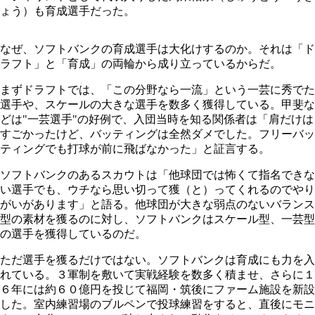
ょう）も育成選手だった。
なぜ、ソフトバンクの育成選手は大化けするのか。それは「ド
ラフト」と「育成」の両輪から成り立っているからだ。
まずドラフトでは、「この分野なら一流」という一芸に秀でた
選手や、スケールの大きな選手を数多く獲得している。甲斐な
どは"一芸選手"の好例で、入団当時を知る関係者は「肩だけは
すごかったけど、バッティングは全然ダメでした。フリーバッ
ティングでも打球が前に飛ばなかった」と証言する。
ソフトバンクのあるスカウトは「他球団では怖くて指名できな
い選手でも、ウチなら思い切って獲（と）ってくれるのでやり
がいがあります」と語る。他球団が大きな弱点のないバランス
型の素材を獲るのに対し、ソフトバンクはスケール型、一芸型
の選手を獲得しているのだ。
ただ選手を獲るだけではない。ソフトバンクは育成にも力を入
れている。３軍制を敷いて実戦経験を数多く積ませ、さらに１
６年には約６０億円を投じて福岡・筑後にファーム施設を新設
した。室内練習場のブルペンで投球練習をすると、直後にモニ