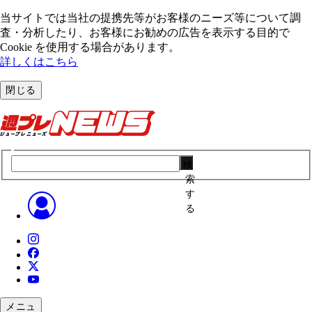
当サイトでは当社の提携先等がお客様のニーズ等について調
査・分析したり、お客様にお勧めの広告を表⽰する⽬的で
Cookie を使⽤する場合があります。
詳しくはこちら
閉じる
検
索
す
る
メニュ