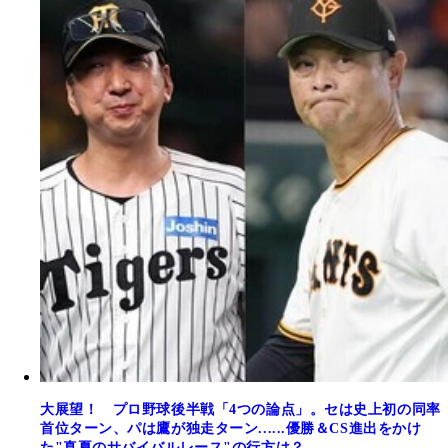
大展望！ プロ野球後半戦「4つの論点」。セは史上初の同率
首位ターン、パは鷹が独走ターン......優勝＆CS進出をかけ
た"真夏のサバイバルレース"の行方は？