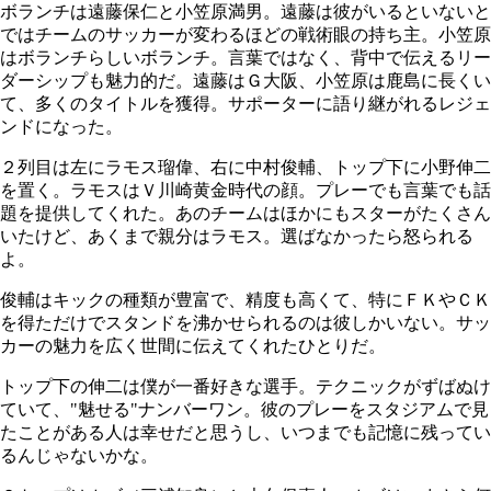
ボランチは遠藤保仁と小笠原満男。遠藤は彼がいるといないと
ではチームのサッカーが変わるほどの戦術眼の持ち主。小笠原
はボランチらしいボランチ。言葉ではなく、背中で伝えるリー
ダーシップも魅力的だ。遠藤はＧ大阪、小笠原は鹿島に長くい
て、多くのタイトルを獲得。サポーターに語り継がれるレジェ
ンドになった。
２列目は左にラモス瑠偉、右に中村俊輔、トップ下に小野伸二
を置く。ラモスはＶ川崎黄金時代の顔。プレーでも言葉でも話
題を提供してくれた。あのチームはほかにもスターがたくさん
いたけど、あくまで親分はラモス。選ばなかったら怒られる
よ。
俊輔はキックの種類が豊富で、精度も高くて、特にＦＫやＣＫ
を得ただけでスタンドを沸かせられるのは彼しかいない。サッ
カーの魅力を広く世間に伝えてくれたひとりだ。
トップ下の伸二は僕が一番好きな選手。テクニックがずばぬけ
ていて、"魅せる"ナンバーワン。彼のプレーをスタジアムで見
たことがある人は幸せだと思うし、いつまでも記憶に残ってい
るんじゃないかな。