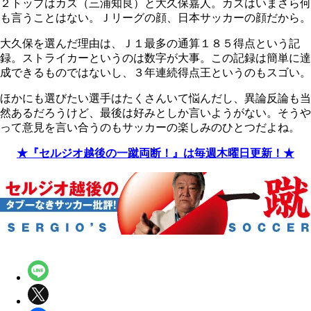
２トップはカズ（三浦知良）と大久保嘉人。カズはいまさら何
も言うことはない。Ｊリーグの顔、日本サッカーの顔だから。
大久保を選んだ理由は、Ｊ１最多の通算１８５得点という記
録。ストライカーというのは数字が大事。この記録は簡単に達
成できるものではないし、３年連続得点王というのもスゴい。
ほかにも選びたい選手はたくさんいて悩んだし、異論反論も当
然あるだろうけど、最後は好みとしか言いようがない。そうや
って意見を言い合うのもサッカーの楽しみのひとつだよね。
★『セルジオ越後の一蹴両断！』は毎週木曜日更新！★