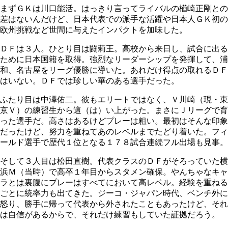
まずＧＫは川口能活。はっきり言ってライバルの楢崎正剛との
差はないんだけど、日本代表での派手な活躍や日本人ＧＫ初の
欧州挑戦など世間に与えたインパクトを加味した。
ＤＦは３人。ひとり目は闘莉王。高校から来日し、試合に出る
ために日本国籍を取得。強烈なリーダーシップを発揮して、浦
和、名古屋をリーグ優勝に導いた。あれだけ得点の取れるＤＦ
はいない。ＤＦでは珍しい華のある選手だった。
ふたり目は中澤佑二。彼もエリートではなく、Ｖ川崎（現・東
京Ｖ）の練習生から這（は）い上がった。まさにＪリーグで育
った選手だ。高さはあるけどプレーは粗い。最初はそんな印象
だったけど、努力を重ねてあのレベルまでたどり着いた。フィ
ールド選手で歴代１位となる１７８試合連続フル出場も見事。
そして３人目は松田直樹。代表クラスのＤＦがそろっていた横
浜Ｍ（当時）で高卒１年目からスタメン確保。やんちゃなキャ
ラとは裏腹にプレーはすべてにおいて高レベル。経験を重ねる
ごとに統率力も出てきた。ジーコ・ジャパン時代、ベンチ外に
怒り、勝手に帰って代表から外されたこともあったけど、それ
は自信があるからで、それだけ練習もしていた証拠だろう。