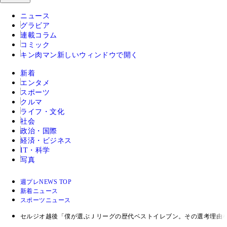
ニュース
グラビア
連載コラム
コミック
キン肉マン
新しいウィンドウで開く
新着
エンタメ
スポーツ
クルマ
ライフ・文化
社会
政治・国際
経済・ビジネス
IT・科学
写真
週プレNEWS TOP
新着ニュース
スポーツニュース
セルジオ越後「僕が選ぶＪリーグの歴代ベストイレブン。その選考理由