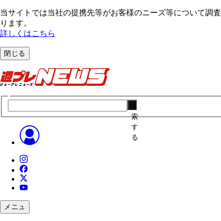
当サイトでは当社の提携先等がお客様のニーズ等について調査・
ります。
詳しくはこちら
閉じる
検
索
す
る
メニュ