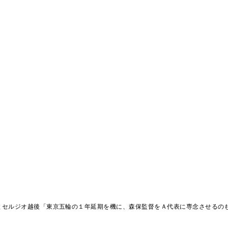
とセルジオ越後「東京五輪の１年延期を機に、森保監督をＡ代表に専念させるの