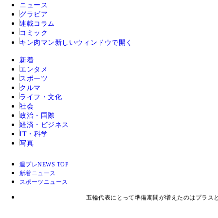
ニュース
グラビア
連載コラム
コミック
キン肉マン
新しいウィンドウで開く
新着
エンタメ
スポーツ
クルマ
ライフ・文化
社会
政治・国際
経済・ビジネス
IT・科学
写真
週プレNEWS TOP
新着ニュース
スポーツニュース
五輪代表にとって準備期間が増えたのはプラス