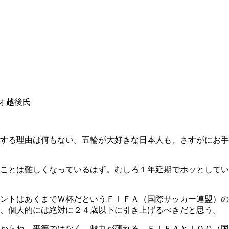
オ越後氏
する理由は何もない。五輪が大好きな日本人も、さすがにお手
ことは難しくなっているはず。むしろ１年延期でホッとしてい
ントはあくまでＷ杯だというＦＩＦＡ（国際サッカー連盟）の
ど、個人的には絶対に２４歳以下に引き上げるべきだと思う。
からね。平等ではなく、魅力が薄れる。ＦＩＦＡとＩＯＣ（国