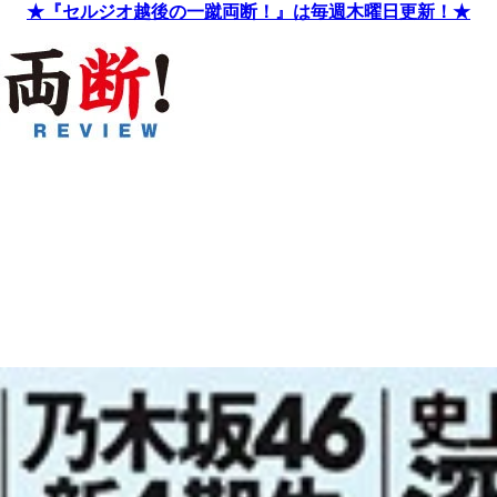
★『セルジオ越後の一蹴両断！』は毎週木曜日更新！★