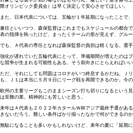
際オリンピック委員会）は早く決定して安心させてほしい。
また、日本代表については、五輪が１年延期になったことで、
兼任といいつつ、森保監督はこれまでもスケジュールの都合で
表の指揮を執ったけど、まったくチームの形が見えず、グルー
でも、Ａ代表の専任となれば森保監督の負担は軽くなる。選手
強化が遅れていた五輪代表にとって、準備期間が増えたのはプ
な競争が生まれる可能性もある。そう前向きにとらえればいい
ただ、それにしても問題はコロナがいつ終息するかだね。Ｊ
も、Ｊ１は本当に５月９日にリーグ戦を再開できるのか。今の
欧州の主要リーグもこのままシーズン打ち切りになるという見
は至難の業。精神的にも苦しいと思う。
来年はＡ代表も２０２２年カタールＷ杯アジア最終予選がある
きないだろう。難しい条件ばかり揃ったなかで何ができるのか
無駄になることも多いかもしれないけど、来年の夏に「延期に