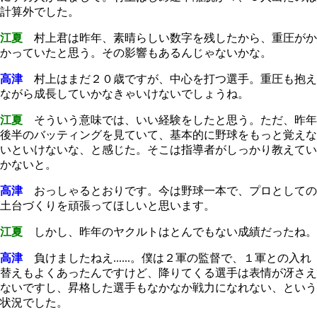
計算外でした。
江夏
村上君は昨年、素晴らしい数字を残したから、重圧がか
かっていたと思う。その影響もあるんじゃないかな。
高津
村上はまだ２０歳ですが、中心を打つ選手。重圧も抱え
ながら成長していかなきゃいけないでしょうね。
江夏
そういう意味では、いい経験をしたと思う。ただ、昨年
後半のバッティングを見ていて、基本的に野球をもっと覚えな
いといけないな、と感じた。そこは指導者がしっかり教えてい
かないと。
高津
おっしゃるとおりです。今は野球一本で、プロとしての
土台づくりを頑張ってほしいと思います。
江夏
しかし、昨年のヤクルトはとんでもない成績だったね。
高津
負けましたねえ......。僕は２軍の監督で、１軍との入れ
替えもよくあったんですけど、降りてくる選手は表情が冴さえ
ないですし、昇格した選手もなかなか戦力になれない、という
状況でした。