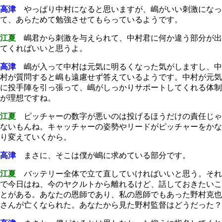
高津
やっぱり中村になると思いますが、嶋がいい刺激になっ
て、あらためて勉強させてもらっているようです。
江夏
嶋君から刺激を与えられて、中村君に何か違う部分が出
てくればいいと思うよ。
高津
嶋が入って中村は元気に明るくなった気がしますし、中
村が質問すると嶋も遠慮せず答えているようです。中村が元気
に投手陣を引っ張って、嶋がしっかりサポートしてくれる体制
が理想ですね。
江夏
ピッチャーの数字が悪いのは投げるほうだけの責任じゃ
ないもんね。キャッチャーの姿勢やリードがピッチャーをかな
り変えていくから。
高津
まさに、そこは僕が嶋に求めている部分です。
江夏
バッテリー全体で立て直していければいいと思う。それ
で今日はね、今のヤクルトから離れるけど、話しておきたいこ
とがある。あなたの恩師であり、私の恩師でもあった野村克也
さんが亡くなられた。あなたから見た野村監督はどうだった？