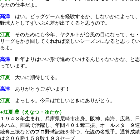
なたの仕事だよ。
高津
はい。ビッグゲームを経験するか、しないかによって、
野球人としてずいぶん差が出てくると思うので。
江夏
そのためにも今年、ヤクルトが台風の目になって、セ・
リーグをかき回してくれれば楽しいシーズンになると思ってい
るよ。
高津
昨年よりはいい形で進めていけるんじゃないかな、と思
っています。
江夏
大いに期待してる。
高津
ありがとうございます！
江夏
よっしゃ。今日は忙しいときにありがとう。
●江夏 豊（えなつ・ゆたか）
１９４８年生まれ、兵庫県尼崎市出身。阪神、南海、広島、日
本ハム、西武で活躍し、年間４０１奪三振、オールスター９連
続奪三振などのプロ野球記録を持つ、伝説の名投手。通算成績
は２０６勝１５８敗１９３セーブ