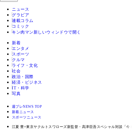
ニュース
グラビア
連載コラム
コミック
キン肉マン
新しいウィンドウで開く
新着
エンタメ
スポーツ
クルマ
ライフ・文化
社会
政治・国際
経済・ビジネス
IT・科学
写真
週プレNEWS TOP
新着ニュース
スポーツニュース
江夏 豊×東京ヤクルトスワローズ新監督・高津臣吾スペシャル対談「今