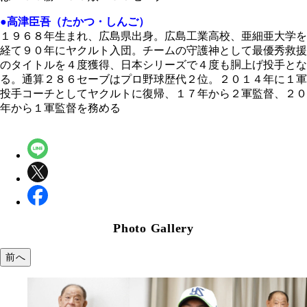
●高津臣吾（たかつ・しんご）
１９６８年生まれ、広島県出身。広島工業高校、亜細亜大学を
経て９０年にヤクルト入団。チームの守護神として最優秀救援
のタイトルを４度獲得、日本シリーズで４度も胴上げ投手とな
る。通算２８６セーブはプロ野球歴代２位。２０１４年に１軍
投手コーチとしてヤクルトに復帰、１７年から２軍監督、２０
年から１軍監督を務める
Photo Gallery
前へ