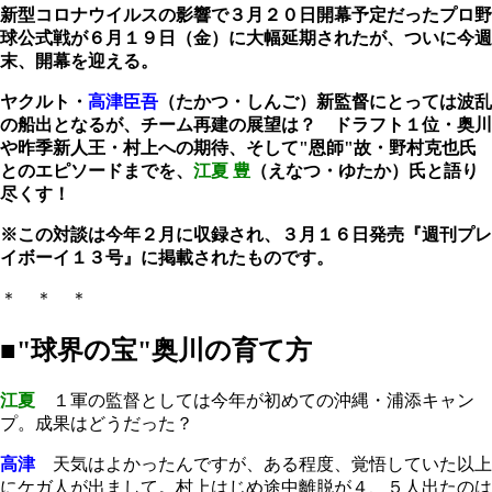
新型コロナウイルスの影響で３月２０日開幕予定だったプロ野
球公式戦が６月１９日（金）に大幅延期されたが、ついに今週
末、開幕を迎える。
ヤクルト・
高津
臣吾
（たかつ・しんご）
新監督にとっては波乱
の船出となるが、チーム再建の展望は？
ドラフト１位・奥川
や昨季新人王・村上への期待、そして"恩師"故・野村克也氏
とのエピソードまでを、
江夏 豊
（えなつ・ゆたか）氏と語り
尽くす！
※この対談は今年２月に収録され、３月１６日発売『週刊プレ
イボーイ１３号』に掲載されたものです。
＊ ＊ ＊
■"球界の宝"奥川の育て方
江夏
１軍の監督としては今年が初めての沖縄・浦添キャン
プ。成果はどうだった？
高津
天気はよかったんですが、ある程度、覚悟していた以上
にケガ人が出まして。村上はじめ途中離脱が４、５人出たのは