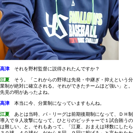
高津
それを野村監督に説得されたんですか？
江夏
そう。「これからの野球は先発・中継ぎ・抑えという分
業制が絶対に確立される。それができたチームほど強い」と。
先見の明があったよね。
高津
本当に今、分業制になっていますもんね。
江夏
あとは当時、パ・リーグは前期後期制になって、ＤＨ制
導入で９人攻撃になって、ひとりのピッチャーで１試合賄うの
は難しい、と。それもあって、「江夏、おまえは球数にしたら
３０球、４０球だ。だから８回、９回に投げろ」と言われたわ