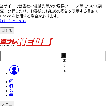
当サイトでは当社の提携先等がお客様のニーズ等について調
査・分析したり、お客様にお勧めの広告を表⽰する⽬的で
Cookie を使⽤する場合があります。
詳しくはこちら
閉じる
検
索
す
る
メニュ