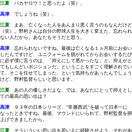
江夏
バカヤロウ！と思ったよ（笑）。
高津
でしょうね（笑）。
江夏
まあ、亡くなった人をあんまり悪く言うのもなんだけど
（笑）。野村さんは自分の野球人生を大きく変えた、忘れられ
ない人だから。あなたもそうだと思う。
高津
忘れられないですね。最後は亡くなる１ヵ月前にお会い
したんですけど、ユニフォームを脱がれてからお会いするたび
に必ず僕に言うのは、「抑えにして悪かったな」と。抑えがと
てもしんどいポジションだ、ということをすごく理解されてい
て、そこを任せてしまった、という気持ちがあったんでしょう
けど、野村監督らしいと思います。
江夏
あの人の優しさだよな。では、あなたにとって抑えとし
ての最高の思い出は？
高津
９３年の日本シリーズ、"
常勝西武
"を破って日本一に
なったときですね。最後、マウンドにいられて、野村監督を胴
上げできましたから。
江夏
そういういい思い出を若い人に経験させよう。それがあ