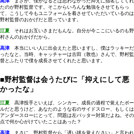
高津
まさか、僕がなるとは思わなかった抑えに指名してくれ
たのが野村監督です。そこからいろんな勉強をさせてもらっ
て、こうして今もユニフォームを着させていただいているのは
野村監督のおかげだと思っています。
江夏
それはお互いさまだもんな。自分が今ここにいるのも野
村さんのおかげだから。
高津
本当にいい人に出会えたと思いますし、僕はラッキーだ
ったなと。当時、キャッチャーは古田（敦也）さんで、野村監
督とふたりで僕を成長させてくれたと思います。
■野村監督は会うたびに「抑えにして悪
かったな」
江夏
高津投手といえば、シンカー。成長の過程で覚えたボー
ルだと思うけど、あなたのような右のサイドスロー、もしくは
アンダースローにとって、問題は左バッター対策だよね。その
点で何か心がけていたことはあった？
高津
まさに、野村監督から「遅い球を覚えなさい」と言われ