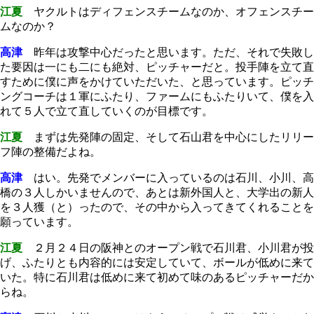
江夏
ヤクルトはディフェンスチームなのか、オフェンスチー
ムなのか？
高津
昨年は攻撃中心だったと思います。ただ、それで失敗し
た要因は一にも二にも絶対、ピッチャーだと。投手陣を立て直
すために僕に声をかけていただいた、と思っています。ピッチ
ングコーチは１軍にふたり、ファームにもふたりいて、僕を入
れて５人で立て直していくのが目標です。
江夏
まずは先発陣の固定、そして石山君を中心にしたリリー
フ陣の整備だよね。
高津
はい。先発でメンバーに入っているのは石川、小川、高
橋の３人しかいませんので、あとは新外国人と、大学出の新人
を３人獲（と）ったので、その中から入ってきてくれることを
願っています。
江夏
２月２４日の阪神とのオープン戦で石川君、小川君が投
げ、ふたりとも内容的には安定していて、ボールが低めに来て
いた。特に石川君は低めに来て初めて味のあるピッチャーだか
らね。