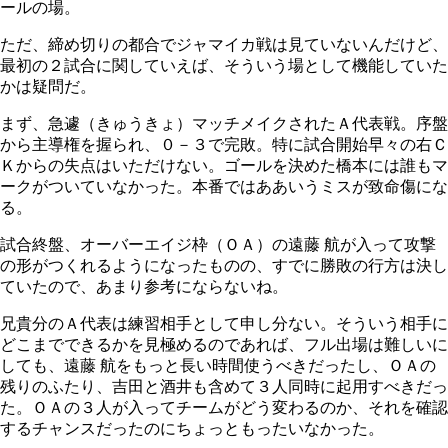
ールの場。
ただ、締め切りの都合でジャマイカ戦は見ていないんだけど、
最初の２試合に関していえば、そういう場として機能していた
かは疑問だ。
まず、急遽（きゅうきょ）マッチメイクされたＡ代表戦。序盤
から主導権を握られ、０－３で完敗。特に試合開始早々の右Ｃ
Ｋからの失点はいただけない。ゴールを決めた橋本には誰もマ
ークがついていなかった。本番ではああいうミスが致命傷にな
る。
試合終盤、オーバーエイジ枠（ＯＡ）の遠藤 航が入って攻撃
の形がつくれるようになったものの、すでに勝敗の行方は決し
ていたので、あまり参考にならないね。
兄貴分のＡ代表は練習相手として申し分ない。そういう相手に
どこまでできるかを見極めるのであれば、フル出場は難しいに
しても、遠藤 航をもっと長い時間使うべきだったし、ＯＡの
残りのふたり、吉田と酒井も含めて３人同時に起用すべきだっ
た。ＯＡの３人が入ってチームがどう変わるのか、それを確認
するチャンスだったのにちょっともったいなかった。