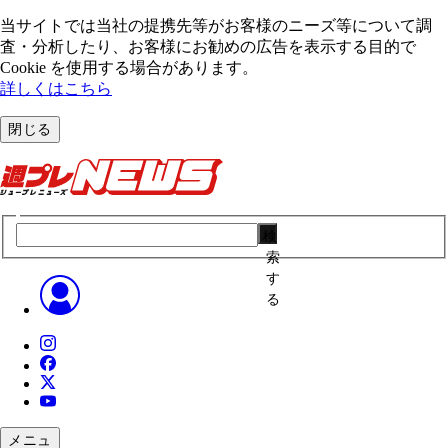
当サイトでは当社の提携先等がお客様のニーズ等について調
査・分析したり、お客様にお勧めの広告を表⽰する⽬的で
Cookie を使⽤する場合があります。
詳しくはこちら
閉じる
検
索
す
る
メニュ