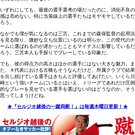
いずれにしても、最後の選手選考の場だったのに、消化不良の
感は否めない。特に当落線上の選手たちはモヤモヤしているだ
ろう。
なかでも僕が気になるのは三笘。これまでの森保監督の起用法
を見る限り、微妙な立ち位置にいるのは明らか。この世代のチ
ームに選ばれるのが遅かったこともマイナスに影響しているだ
ろう。三笘本人も手探りでプレーしている印象だ。
でも、彼の得点力の高さはほかの選手にはない大きな魅力。ま
た、Ａ代表における古橋もそうなんだけど、所属クラブで結果
を出し続けている選手はきちんと評価してあげたい。いくら川
崎という強いチームにいるとはいえ、Ｊリーグであれだけ圧倒
的なプレーを見せている選手を選ばないのはどうなのか。そう
思ってしまうけどね。
★『セルジオ越後の一蹴両断！』は毎週木曜日更新！★