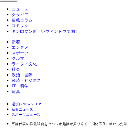
ニュース
グラビア
連載コラム
コミック
キン肉マン
新しいウィンドウで開く
新着
エンタメ
スポーツ
クルマ
ライフ・文化
社会
政治・国際
経済・ビジネス
IT・科学
写真
週プレNEWS TOP
新着ニュース
スポーツニュース
五輪代表の強化試合をセルジオ越後が振り返る「消化不良に終わった最