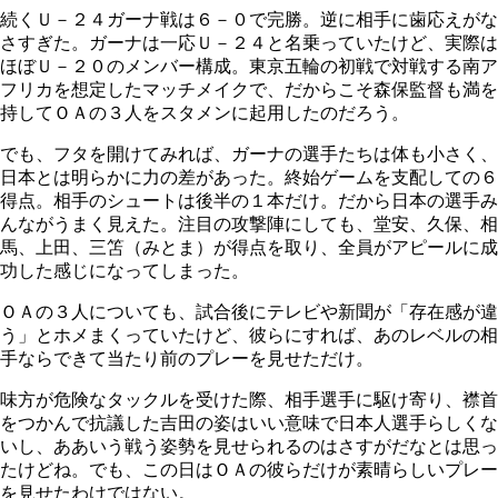
続くＵ－２４ガーナ戦は６－０で完勝。逆に相手に歯応えがな
さすぎた。ガーナは一応Ｕ－２４と名乗っていたけど、実際は
ほぼＵ－２０のメンバー構成。東京五輪の初戦で対戦する南ア
フリカを想定したマッチメイクで、だからこそ森保監督も満を
持してＯＡの３人をスタメンに起用したのだろう。
でも、フタを開けてみれば、ガーナの選手たちは体も小さく、
日本とは明らかに力の差があった。終始ゲームを支配しての６
得点。相手のシュートは後半の１本だけ。だから日本の選手み
んながうまく見えた。注目の攻撃陣にしても、堂安、久保、相
馬、上田、三笘（みとま）が得点を取り、全員がアピールに成
功した感じになってしまった。
ＯＡの３人についても、試合後にテレビや新聞が「存在感が違
う」とホメまくっていたけど、彼らにすれば、あのレベルの相
手ならできて当たり前のプレーを見せただけ。
味方が危険なタックルを受けた際、相手選手に駆け寄り、襟首
をつかんで抗議した吉田の姿はいい意味で日本人選手らしくな
いし、ああいう戦う姿勢を見せられるのはさすがだなとは思っ
たけどね。でも、この日はＯＡの彼らだけが素晴らしいプレー
を見せたわけではない。