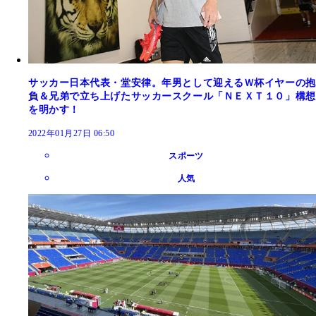
サッカー日本代表・堂安律。年男として迎えるＷ杯イヤーの抱
負＆兄弟で立ち上げたサッカースクール「ＮＥＸＴ１０」構想
を明かす！
2022年01月27日 06:50
スポーツ
人気