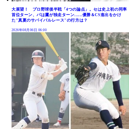
大展望！ プロ野球後半戦「4つの論点」。セは史上初の同率
首位ターン、パは鷹が独走ターン......優勝＆CS進出をかけ
た"真夏のサバイバルレース"の行方は？
2026年08月06日 06:00