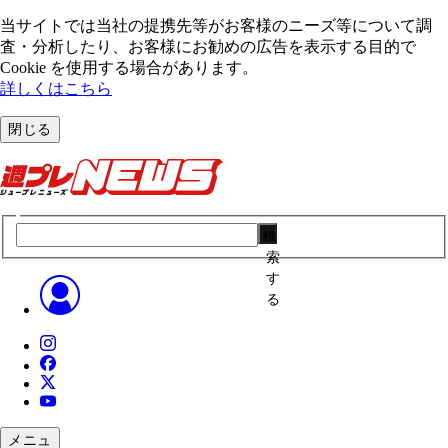
当サイトでは当社の提携先等がお客様のニーズ等について調
査・分析したり、お客様にお勧めの広告を表⽰する⽬的で
Cookie を使⽤する場合があります。
詳しくはこちら
閉じる
検
索
す
る
メニュ