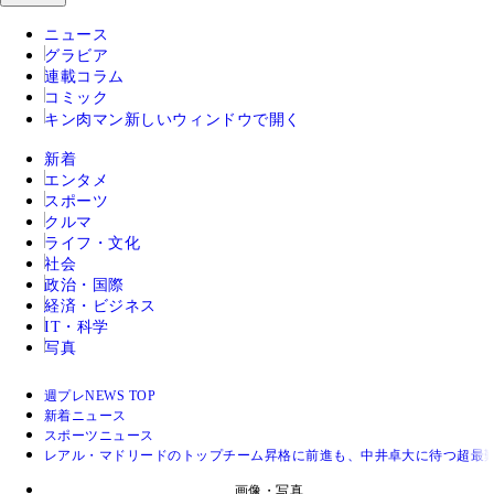
ニュース
グラビア
連載コラム
コミック
キン肉マン
新しいウィンドウで開く
新着
エンタメ
スポーツ
クルマ
ライフ・文化
社会
政治・国際
経済・ビジネス
IT・科学
写真
週プレNEWS TOP
新着ニュース
スポーツニュース
レアル・マドリードのトップチーム昇格に前進も、中井卓大に待つ超最
画像・写真