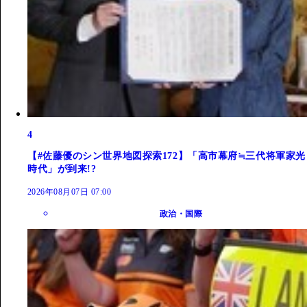
4
【#佐藤優のシン世界地図探索172】「高市幕府≒三代将軍家光
時代」が到来!?
2026年08月07日 07:00
政治・国際