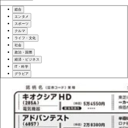
総合
エンタメ
スポーツ
クルマ
ライフ・文化
社会
政治・国際
経済・ビジネス
IT・科学
グラビア