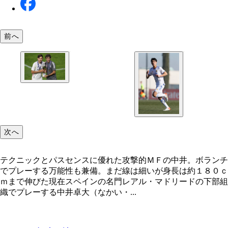
前へ
カスティージャの監督を務めるラウール（右）。レ
のレジェンドＦＷである指揮官にどれだけアピール
るか
次へ
テクニックとパスセンスに優れた攻撃的ＭＦの中井。ボランチ
でプレーする万能性も兼備。まだ線は細いが身長は約１８０ｃ
ｍまで伸びた現在スペインの名門レアル・マドリードの下部組
織でプレーする中井卓大（なかい・...