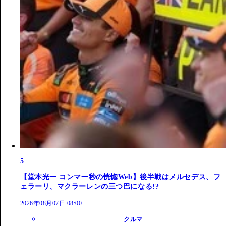
5
【堂本光一 コンマ一秒の恍惚Web】後半戦はメルセデス、フ
ェラーリ、マクラーレンの三つ巴になる!?
2026年08月07日 08:00
クルマ