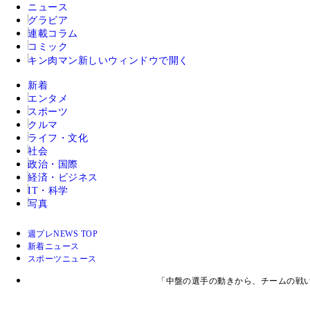
ニュース
グラビア
連載コラム
コミック
キン肉マン
新しいウィンドウで開く
新着
エンタメ
スポーツ
クルマ
ライフ・文化
社会
政治・国際
経済・ビジネス
IT・科学
写真
週プレNEWS TOP
新着ニュース
スポーツニュース
「中盤の選手の動きから、チームの戦