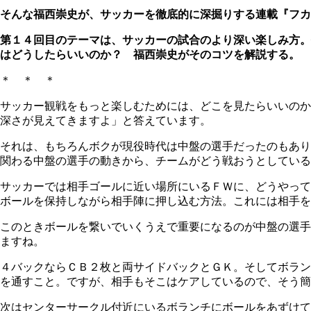
そんな福西崇史が、サッカーを徹底的に深掘りする連載『フカ
第１４回目のテーマは、サッカーの試合のより深い楽しみ方。
はどうしたらいいのか？ 福西崇史がそのコツを解説する。
＊ ＊ ＊
サッカー観戦をもっと楽しむためには、どこを見たらいいのか
深さが見えてきますよ」と答えています。
それは、もちろんボクが現役時代は中盤の選手だったのもあり
関わる中盤の選手の動きから、チームがどう戦おうとしている
サッカーでは相手ゴールに近い場所にいるＦＷに、どうやって
ボールを保持しながら相手陣に押し込む方法。これには相手を
このときボールを繋いでいくうえで重要になるのが中盤の選手
ますね。
４バックならＣＢ２枚と両サイドバックとＧＫ。そしてボラン
を通すこと。ですが、相手もそこはケアしているので、そう簡
次はセンターサークル付近にいるボランチにボールをあずけて