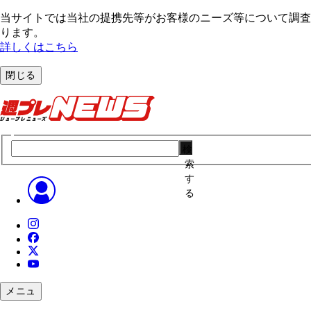
当サイトでは当社の提携先等がお客様のニーズ等について調査・
ります。
詳しくはこちら
閉じる
検
索
す
る
メニュ