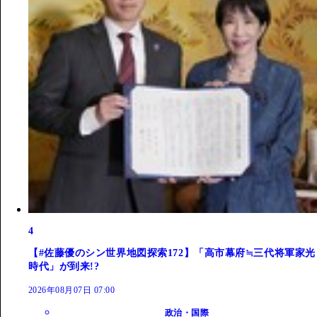
4
【#佐藤優のシン世界地図探索172】「高市幕府≒三代将軍家光
時代」が到来!?
2026年08月07日 07:00
政治・国際