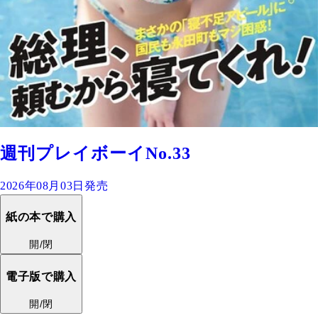
週刊プレイボーイNo.33
2026年08月03日発売
紙の本で購入
開/閉
電子版で購入
開/閉