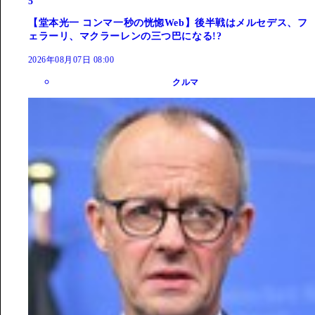
5
【堂本光一 コンマ一秒の恍惚Web】後半戦はメルセデス、フ
ェラーリ、マクラーレンの三つ巴になる!?
2026年08月07日 08:00
クルマ