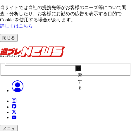
当サイトでは当社の提携先等がお客様のニーズ等について調
査・分析したり、お客様にお勧めの広告を表⽰する⽬的で
Cookie を使⽤する場合があります。
詳しくはこちら
閉じる
検
索
す
る
メニュ