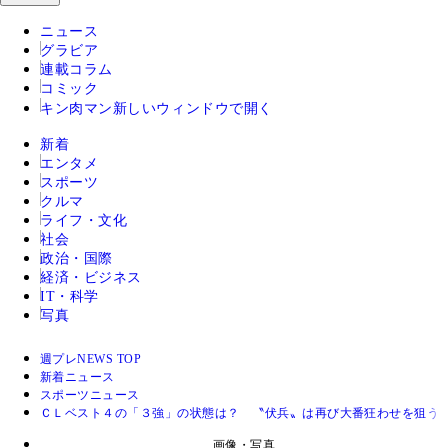
ニュース
グラビア
連載コラム
コミック
キン肉マン
新しいウィンドウで開く
新着
エンタメ
スポーツ
クルマ
ライフ・文化
社会
政治・国際
経済・ビジネス
IT・科学
写真
週プレNEWS TOP
新着ニュース
スポーツニュース
ＣＬベスト４の「３強」の状態は？ 〝伏兵〟は再び大番狂わせを狙う
画像・写真