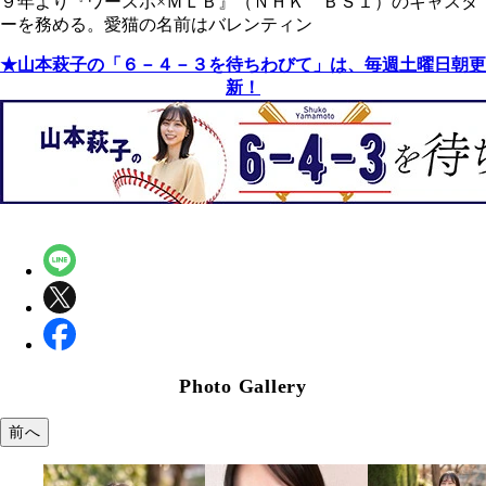
９年より『ワースポ×ＭＬＢ』（ＮＨＫ ＢＳ１）のキャスタ
ーを務める。愛猫の名前はバレンティン
★山本萩子の「６－４－３を待ちわびて」は、毎週土曜日朝更
新！
Photo Gallery
前へ