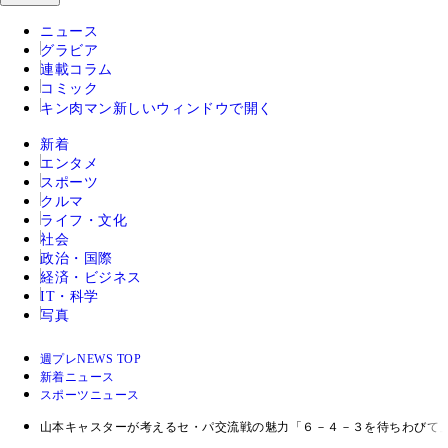
ニュース
グラビア
連載コラム
コミック
キン肉マン
新しいウィンドウで開く
新着
エンタメ
スポーツ
クルマ
ライフ・文化
社会
政治・国際
経済・ビジネス
IT・科学
写真
週プレNEWS TOP
新着ニュース
スポーツニュース
山本キャスターが考えるセ・パ交流戦の魅力「６－４－３を待ちわびて