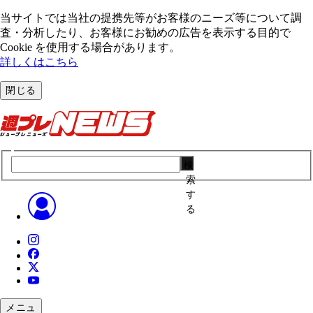
当サイトでは当社の提携先等がお客様のニーズ等について調
査・分析したり、お客様にお勧めの広告を表⽰する⽬的で
Cookie を使⽤する場合があります。
詳しくはこちら
閉じる
検
索
す
る
メニュ