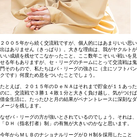
２００５年から続く交流戦ですが、個人的にはあまりいい思い
出はありません（きっぱり）。大きな理由は、我がヤクルトが
いい成績を残せてこなかったこと。ここ数年こそいい戦いを見
せる年もありますが、セ・リーグのチームにとって交流戦は鬼
門そのもので、私たちはパ・リーグの強さに（主にソフトバン
クです）何度ため息をついたことでしょう。
たとえば、２０１５年のＤｅＮＡはそれまで貯金が１１あった
のに、交流戦で３勝１４敗１分と大きく負け越し、気がつけば
借金生活に。たったひと月の結果がペナントレースに深刻なダ
メージを残します。
なぜパ・リーグの方が強いとされているのでしょう。それは、
「ＤＨ（指名打者）制」の有無が大きいのかなと思います。
今年からＭＬＢのナショナルリーグがＤＨ制を採用したこと