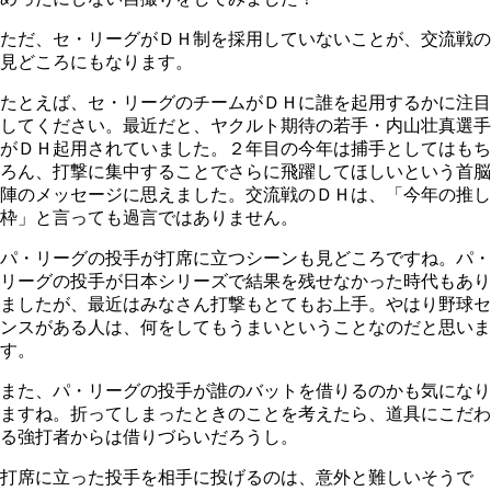
ただ、セ・リーグがＤＨ制を採用していないことが、交流戦の
見どころにもなります。
たとえば、セ・リーグのチームがＤＨに誰を起用するかに注目
してください。最近だと、ヤクルト期待の若手・内山壮真選手
がＤＨ起用されていました。２年目の今年は捕手としてはもち
ろん、打撃に集中することでさらに飛躍してほしいという首脳
陣のメッセージに思えました。交流戦のＤＨは、「今年の推し
枠」と言っても過言ではありません。
パ・リーグの投手が打席に立つシーンも見どころですね。パ・
リーグの投手が日本シリーズで結果を残せなかった時代もあり
ましたが、最近はみなさん打撃もとてもお上手。やはり野球セ
ンスがある人は、何をしてもうまいということなのだと思いま
す。
また、パ・リーグの投手が誰のバットを借りるのかも気になり
ますね。折ってしまったときのことを考えたら、道具にこだわ
る強打者からは借りづらいだろうし。
打席に立った投手を相手に投げるのは、意外と難しいそうで