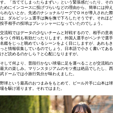
す。「当ててしまったらまずい」という緊張感だったり、その
ためにインコースに投げづらいなどの理由から、簡単には抑え
られないとか。先述のナショナルリーグでＤＨが導入された際
は、ダルビッシュ選手は胸を撫で下ろしたそうです。それほど
投手相手の投球はプレッシャーになっていたのでしょう。
交流戦ではデータの少ないチームと対戦するので、相手の意表
をつく作戦も有効だったりします。外国人選手がベンチで選手
名鑑をじっと眺めているシーンをよく目にしますが、あれもき
っと情報収集しているのでしょう。日本語で小さく書いてある
けど読めるのかしら？と心配になりますが。
そして何より、普段行かない球場に足を運べることが交流戦の
最大の楽しみ。マリンスタジアムのモツ煮は絶品でしたし、西
武ドームでは小旅行気分が味わえました。
野球という最高のおつまみをもとめて、ビール片手に山本は球
場を駆け巡ります。それではまた。