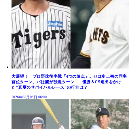
大展望！ プロ野球後半戦「4つの論点」。セは史上初の同率
首位ターン、パは鷹が独走ターン......優勝＆CS進出をかけ
た"真夏のサバイバルレース"の行方は？
2026年08月06日 06:00