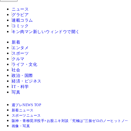
ニュース
グラビア
連載コラム
コミック
キン肉マン
新しいウィンドウで開く
新着
エンタメ
スポーツ
クルマ
ライフ・文化
社会
政治・国際
経済・ビジネス
IT・科学
写真
週プレNEWS TOP
新着ニュース
スポーツニュース
阪神・青柳晃洋投手×お股ニキ対談「究極は"三振ゼロのノーヒットノーラ
画像・写真