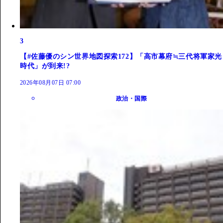
3
【#佐藤優のシン世界地図探索172】「高市幕府≒三代将軍家光
時代」が到来!?
2026年08月07日 07:00
政治・国際