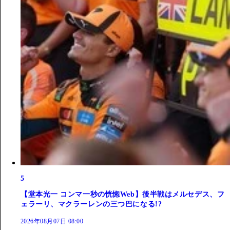
5
【堂本光一 コンマ一秒の恍惚Web】後半戦はメルセデス、フ
ェラーリ、マクラーレンの三つ巴になる!?
2026年08月07日 08:00