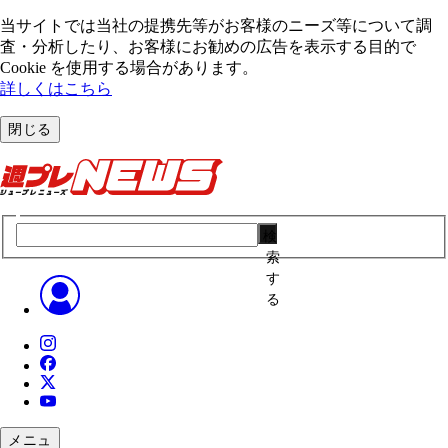
当サイトでは当社の提携先等がお客様のニーズ等について調
査・分析したり、お客様にお勧めの広告を表⽰する⽬的で
Cookie を使⽤する場合があります。
詳しくはこちら
閉じる
検
索
す
る
メニュ