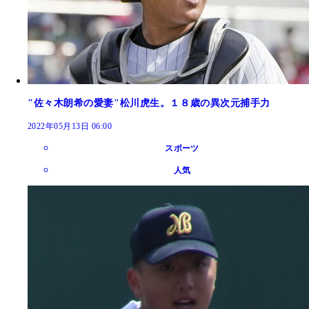
"佐々木朗希の愛妻"松川虎生。１８歳の異次元捕手力
2022年05月13日 06:00
スポーツ
人気