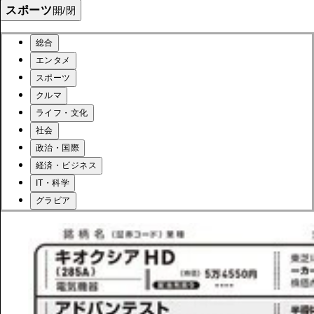
スポーツ
開/閉
総合
エンタメ
スポーツ
クルマ
ライフ・文化
社会
政治・国際
経済・ビジネス
IT・科学
グラビア