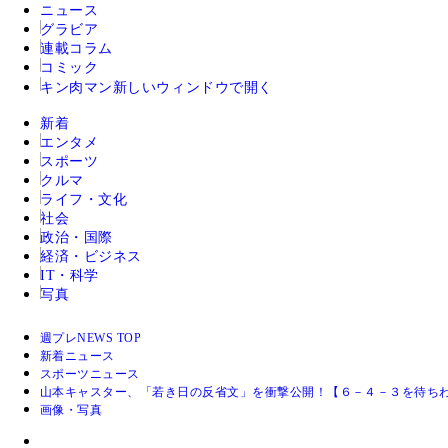
ニュース
グラビア
連載コラム
コミック
キン肉マン
新しいウィンドウで開く
新着
エンタメ
スポーツ
クルマ
ライフ・文化
社会
政治・国際
経済・ビジネス
IT・科学
写真
週プレNEWS TOP
新着ニュース
スポーツニュース
山本キャスター、「若き日の反省文」を衝撃公開！【６－４－３を待ちわ
画像・写真