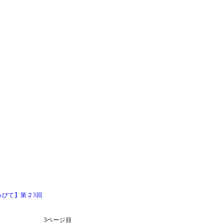
びて】第２3回
3ページ目