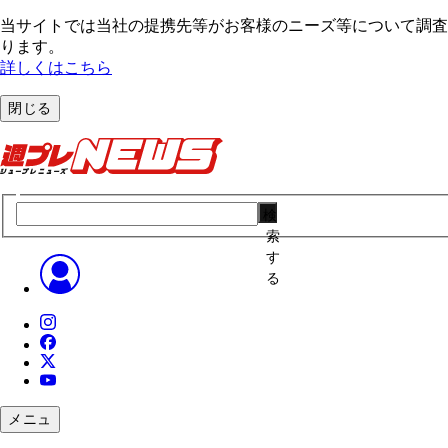
当サイトでは当社の提携先等がお客様のニーズ等について調査・
ります。
詳しくはこちら
閉じる
検
索
す
る
メニュ