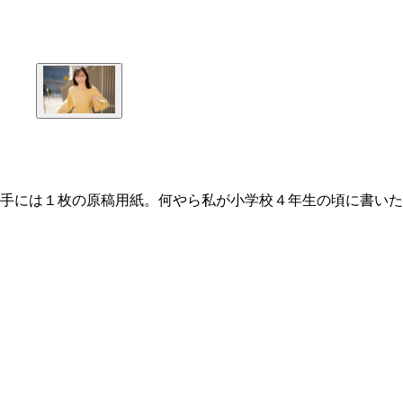
手には１枚の原稿用紙。何やら私が小学校４年生の頃に書いた