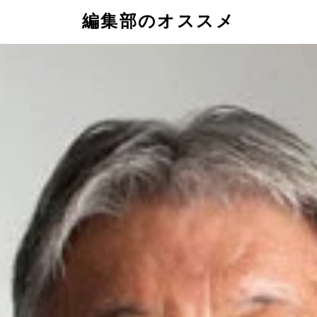
編集部のオススメ
役生活にピリオド!
」と語っていたグラスゴー。セルティックではその名を世界に
では背番号10を背負った
の個人練習を積み重ねる姿は変わらず
蹴らせてくれ」と3度言ってチームメイトからボールを奪い取った
最長となる6季連続キャプテンを務めた
。カズ（中央）、松井（左）との共闘も実現した
）。当時から技術はずばぬけていた。それにしても若い！
にくいフォームを模索