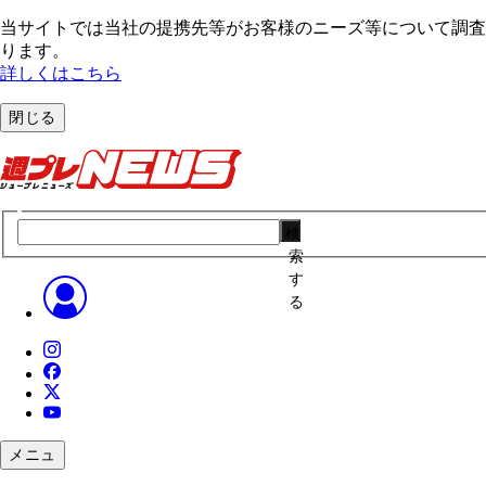
当サイトでは当社の提携先等がお客様のニーズ等について調査・
ります。
詳しくはこちら
閉じる
検
索
す
る
メニュ