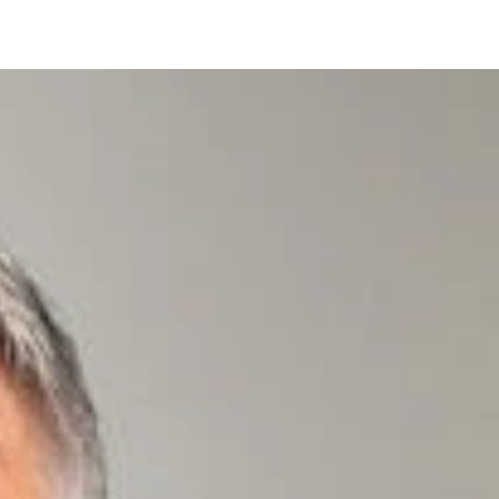
轟かせた
そう