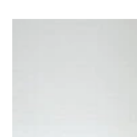
日本の誇る天才レフティ・中村俊輔がプロ26年の現
「日本の食材もなんでも手に入るし、過ごしやすい
日本がベスト8進出を果たした2000年シドニー五輪
日韓W杯落選後に移籍したレッジーナでも、居残り
2009年のスペインデビュー戦、FKの場面では「
2010年、31歳でJリーグ復帰。横浜FMでは史上
2019年、横浜FCに加入。自身初のJ2でのプレー
高校3年時に臨んだアジアユース選手権（1996年
2017年には磐田へ。故障予防で足腰に負担をかけ