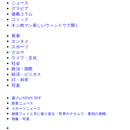
ニュース
グラビア
連載コラム
コミック
キン肉マン
新しいウィンドウで開く
新着
エンタメ
スポーツ
クルマ
ライフ・文化
社会
政治・国際
経済・ビジネス
IT・科学
写真
週プレNEWS TOP
新着ニュース
スポーツニュース
秘蔵フォトと共に振り返る「世界のナカムラ、素顔の俊輔」
画像・写真