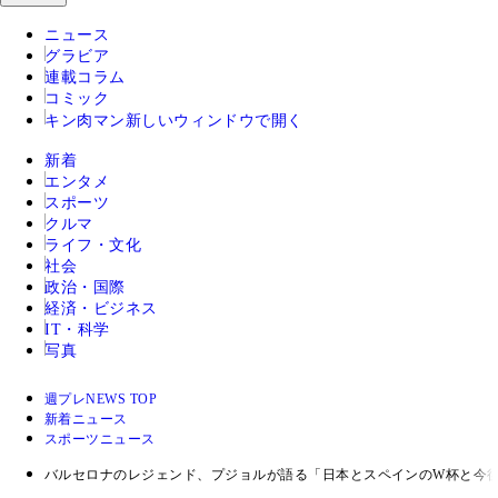
ニュース
グラビア
連載コラム
コミック
キン肉マン
新しいウィンドウで開く
新着
エンタメ
スポーツ
クルマ
ライフ・文化
社会
政治・国際
経済・ビジネス
IT・科学
写真
週プレNEWS TOP
新着ニュース
スポーツニュース
バルセロナのレジェンド、プジョルが語る「日本とスペインのW杯と今