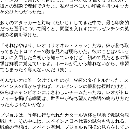
彼との対談で理解できたよ。私が日本にいい印象を持つキッカ
ケのひとつだったね」
多くのアタッカーと対峙（たいじ）してきた中で、最も印象的
だった選手について聞くと、間髪を入れずにアルゼンチンの英
雄の名前を挙げた。
「それはやはり、レオ（リオネル・メッシ）だね。彼が勝ち取
ってきたトロフィーの数を見れば明らかだ。彼のことはバルセ
ロナに入団した当初から知っているけど、初めて見たときの衝
撃は鮮明に覚えているよ。ボールが足から離れないから、練習
でもまったく奪えないんだ（笑）。
そんなレオに唯一欠けていたのが、W杯のタイトルだった。ス
ペイン人の僕からすれば、アルゼンチンの優勝は複雑だけど、
彼らはチャンピオンにふさわしいチームだったね。レオがトロ
フィーを掲げる瞬間は、世界中が待ち望んだ物語の終わり方だ
ったんじゃないかな」
プジョルは、昨年に行なわれたカタールＷ杯を現地で数試合観
戦した。その中には、スペインと日本代表の試合も含まれる。
戦前の予想は、スペイン有利。プジョルも同様の見方をしてい