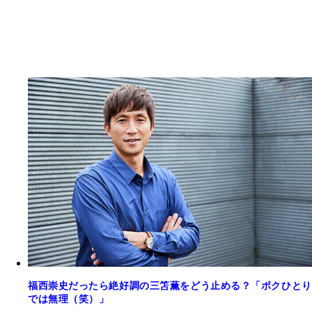
福西崇史だったら絶好調の三笘薫をどう止める？「ボクひとり
では無理（笑）」