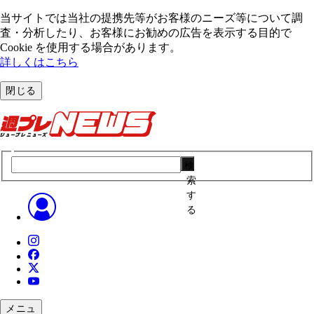
当サイトでは当社の提携先等がお客様のニーズ等について調
査・分析したり、お客様にお勧めの広告を表⽰する⽬的で
Cookie を使⽤する場合があります。
詳しくはこちら
閉じる
検
索
す
る
メニュ