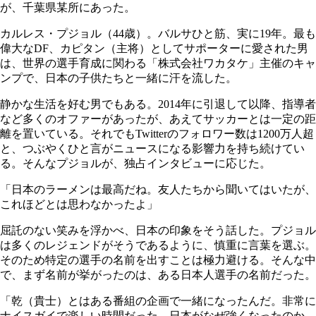
が、千葉県某所にあった。
カルレス・プジョル（44歳）。バルサひと筋、実に19年。最も
偉大なDF、カピタン（主将）としてサポーターに愛された男
は、世界の選手育成に関わる「株式会社ワカタケ」主催のキャ
ンプで、日本の子供たちと一緒に汗を流した。
静かな生活を好む男でもある。2014年に引退して以降、指導者
など多くのオファーがあったが、あえてサッカーとは一定の距
離を置いている。それでもTwitterのフォロワー数は1200万人超
と、つぶやくひと言がニュースになる影響力を持ち続けてい
る。そんなプジョルが、独占インタビューに応じた。
「日本のラーメンは最高だね。友人たちから聞いてはいたが、
これほどとは思わなかったよ」
屈託のない笑みを浮かべ、日本の印象をそう話した。プジョル
は多くのレジェンドがそうであるように、慎重に言葉を選ぶ。
そのため特定の選手の名前を出すことは極力避ける。そんな中
で、まず名前が挙がったのは、ある日本人選手の名前だった。
「乾（貴士）とはある番組の企画で一緒になったんだ。非常に
ナイスガイで楽しい時間だった。日本がなぜ強くなったのか、