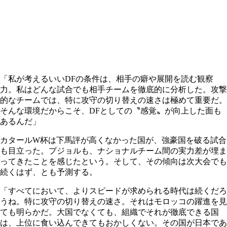
「私が考えるいいDFの条件は、相手の癖や展開を読む観察
力。私はどんな試合でも相手チームを徹底的に分析した。攻撃
的なチームでは、特に攻守の切り替えの速さは極めて重要だ。
そんな環境だからこそ、DFとしての〝感覚〟が向上した面も
あるんだ」
カタールW杯は下馬評が高くなかった国が、強豪国を破る試合
も目立った。プジョルも、ナショナルチーム間の実力差が埋ま
ってきたことを感じたという。そして、その傾向は次大会でも
続くはず、とも予測する。
「すべてにおいて、よりスピードが求められる時代は続くだろ
うね。特に攻守の切り替えの速さ。それはモロッコの躍進を見
ても明らかだ。大国でなくても、組織でそれが徹底できる国
は、上位に食い込んできてもおかしくない。その国が日本であ