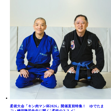
柔術大会「キン肉マン杯2026」開催直前特集！ ゆでたま
ご・嶋田隆司先生に聞く"柔術のススメ"