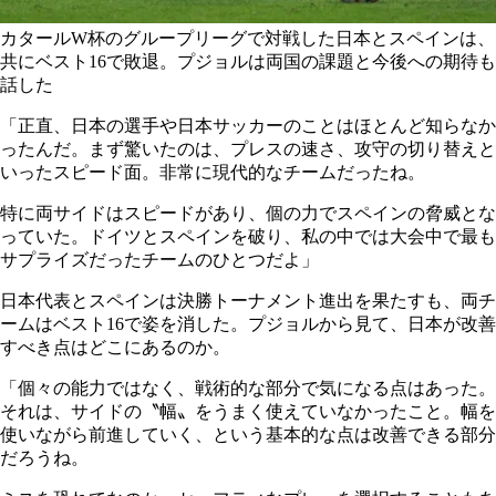
カタールW杯のグループリーグで対戦した日本とスペインは、
共にベスト16で敗退。プジョルは両国の課題と今後への期待も
話した
「正直、日本の選手や日本サッカーのことはほとんど知らなか
ったんだ。まず驚いたのは、プレスの速さ、攻守の切り替えと
いったスピード面。非常に現代的なチームだったね。
特に両サイドはスピードがあり、個の力でスペインの脅威とな
っていた。ドイツとスペインを破り、私の中では大会中で最も
サプライズだったチームのひとつだよ」
日本代表とスペインは決勝トーナメント進出を果たすも、両チ
ームはベスト16で姿を消した。プジョルから見て、日本が改善
すべき点はどこにあるのか。
「個々の能力ではなく、戦術的な部分で気になる点はあった。
それは、サイドの〝幅〟をうまく使えていなかったこと。幅を
使いながら前進していく、という基本的な点は改善できる部分
だろうね。