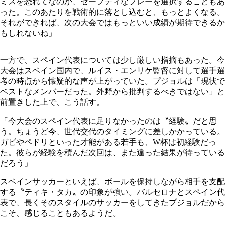
ミスを恐れてなのか、セーフティなプレーを選択することもあ
った。このあたりを戦術的に落とし込むと、もっとよくなる。
それができれば、次の大会ではもっといい成績が期待できるか
もしれないね」
一方で、スペイン代表については少し厳しい指摘もあった。今
大会はスペイン国内で、ルイス・エンリケ監督に対して選手選
考の時点から懐疑的な声が上がっていた。プジョルは「現状で
ベストなメンバーだった。外野から批判するべきではない」と
前置きした上で、こう話す。
「今大会のスペイン代表に足りなかったのは〝経験〟だと思
う。ちょうど今、世代交代のタイミングに差しかかっている。
ガビやペドリといった才能がある若手も、W杯は初経験だっ
た。彼らが経験を積んだ次回は、また違った結果が待っている
だろう」
スペインサッカーといえば、ボールを保持しながら相手を支配
する〝ティキ・タカ〟の印象が強い。バルセロナとスペイン代
表で、長くそのスタイルのサッカーをしてきたプジョルだから
こそ、感じることもあるようだ。