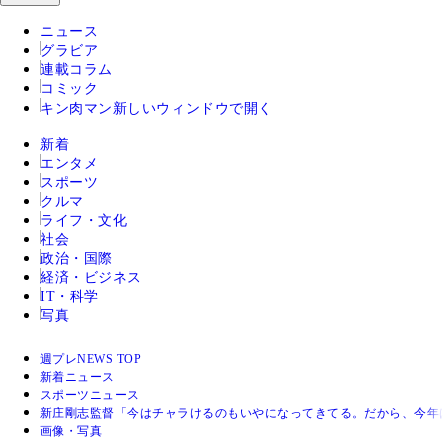
ニュース
グラビア
連載コラム
コミック
キン肉マン
新しいウィンドウで開く
新着
エンタメ
スポーツ
クルマ
ライフ・文化
社会
政治・国際
経済・ビジネス
IT・科学
写真
週プレNEWS TOP
新着ニュース
スポーツニュース
新庄剛志監督「今はチャラけるのもいやになってきてる。だから、今年は
画像・写真