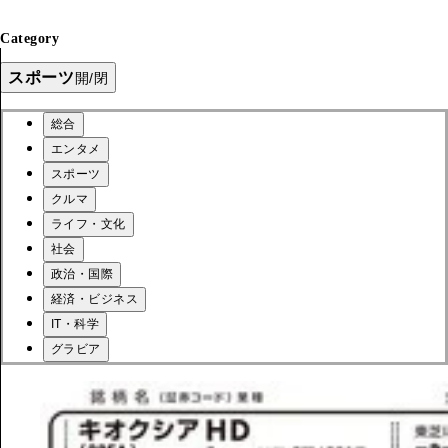
Category
スポーツ
開/閉
総合
エンタメ
スポーツ
クルマ
ライフ・文化
社会
政治・国際
経済・ビジネス
IT・科学
グラビア