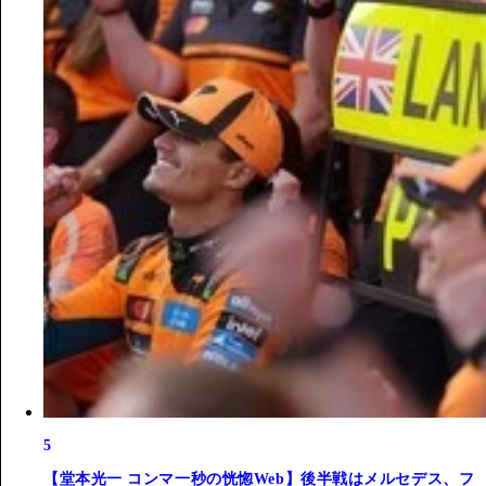
5
【堂本光一 コンマ一秒の恍惚Web】後半戦はメルセデス、フ