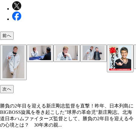
前へ
ドラフト1位・矢澤の二刀流起用について、「可能
本誌で連載していた『新庄剛志の開運ポジ語録』以
聞き手は30年来の親友であるインタビューマン山下
二分にある」と言及
久々の登場
次へ
勝負の2年目を迎える新庄剛志監督を直撃！昨年、日本列島に
北海道日本ハムファイターズ公認応援ソング『We ar
BIGBOSS旋風を巻き起こした"球界の革命児"新庄剛志。北海
FIGHTERS』（HARTY） 3月29日より配信リリー
道日本ハムファイターズ監督として、勝負の2年目を迎える今
の心境とは？ 30年来の親...
日めくりカレンダー『まいにち、楽しんじょう！』
発売中！