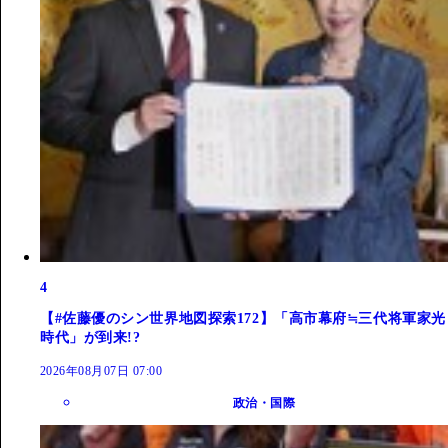
4
【#佐藤優のシン世界地図探索172】「高市幕府≒三代将軍家光
時代」が到来!?
2026年08月07日 07:00
政治・国際