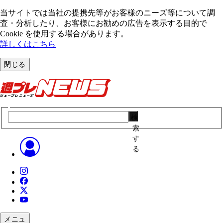
当サイトでは当社の提携先等がお客様のニーズ等について調
査・分析したり、お客様にお勧めの広告を表⽰する⽬的で
Cookie を使⽤する場合があります。
詳しくはこちら
閉じる
検
索
す
る
メニュ