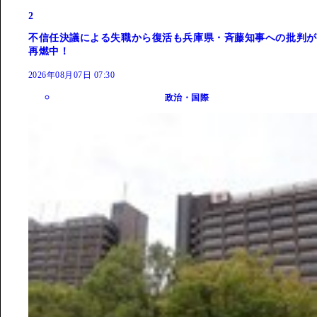
2
不信任決議による失職から復活も兵庫県・斉藤知事への批判が
再燃中！
2026年08月07日 07:30
政治・国際