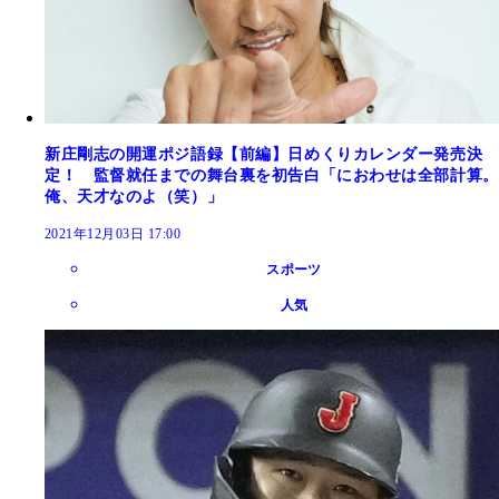
新庄剛志の開運ポジ語録【前編】日めくりカレンダー発売決
定！ 監督就任までの舞台裏を初告白「におわせは全部計算。
俺、天才なのよ（笑）」
2021年12月03日 17:00
スポーツ
人気