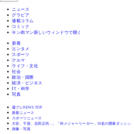
ニュース
グラビア
連載コラム
コミック
キン肉マン
新しいウィンドウで開く
新着
エンタメ
スポーツ
クルマ
ライフ・文化
社会
政治・国際
経済・ビジネス
IT・科学
写真
週プレNEWS TOP
新着ニュース
スポーツニュース
大谷、千賀、吉田正尚...。「侍メジャーリーガー」10名の開幕ダッシ
画像・写真