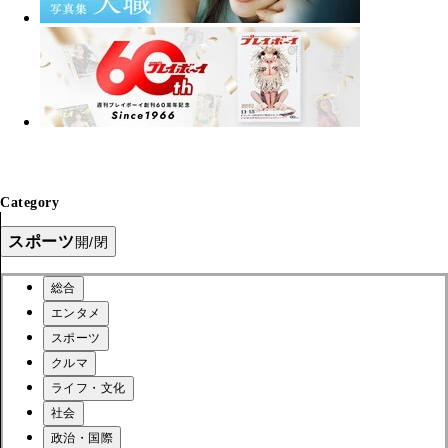
Category
スポーツ
開/閉
総合
エンタメ
スポーツ
クルマ
ライフ・文化
社会
政治・国際