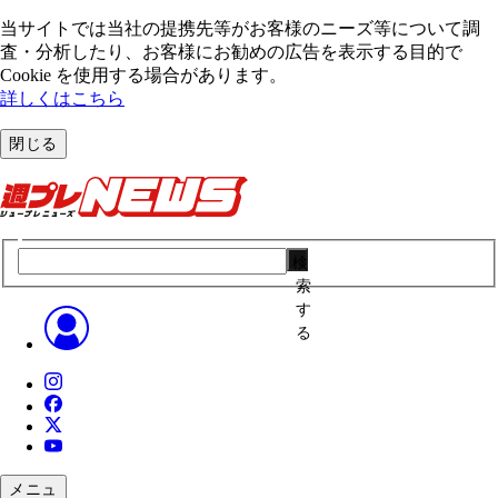
当サイトでは当社の提携先等がお客様のニーズ等について調
査・分析したり、お客様にお勧めの広告を表⽰する⽬的で
Cookie を使⽤する場合があります。
詳しくはこちら
閉じる
検
索
す
る
メニュ