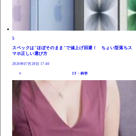
5
スペックは"ほぼそのまま"で値上げ回避！ ちょい型落ちス
マホ正しい選び方
2026年07月28日 17:40
IT・科学