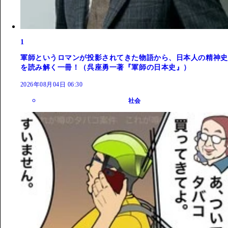
1
軍師というロマンが投影されてきた物語から、日本人の精神史
を読み解く一冊！（呉座勇一著『軍師の日本史』）
2026年08月04日 06:30
社会