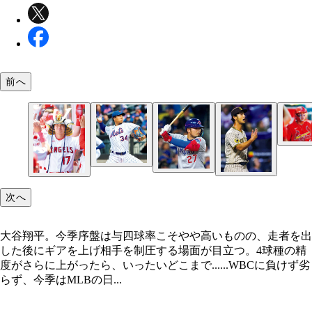
前へ
ラーズ・ヌートバー。左手親指のケガで出遅れたが
帰初戦で3四球を選び、2試合目で今季初ホームラン
次へ
大谷翔平。今季序盤は与四球率こそやや高いものの、走者を出
した後にギアを上げ相手を制圧する場面が目立つ。4球種の精
度がさらに上がったら、いったいどこまで......WBCに負けず劣
らず、今季はMLBの日...
千賀滉大。ショーウォルター監督は＂ゴースト・フ
ク＂の威力を認めつつも、他球種の割合を増やすこ