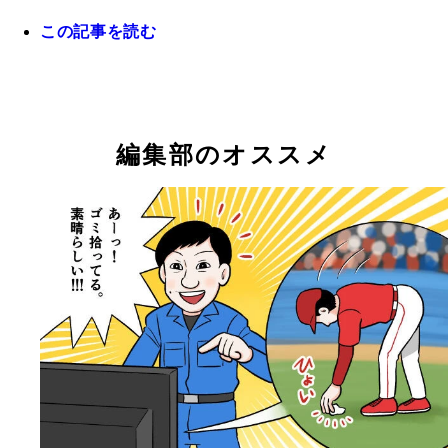
求めている。いずれ「お化け（ゴースト）が出ると
鈴木誠也。脇腹の故障でWBCを涙の辞退。メジャー
この記事を読む
かけて、出ない投法」も可能に？
目のスタートとなった復帰初戦で4番に起用され、
ダルビッシュ有。シーズン初登板から徐々に調子を
大谷翔平。今季序盤は与四球率こそやや高いものの
ランで見事期待に応えた
げ、3度目の先発では負け投手にこそなったものの7
者を出した後にギアを上げ相手を制圧する場面が目
奪三振1失点と抜群の内容。もう心配はなさそうだ
つ。4球種の精度がさらに上がったら、いったいど
で……
編集部のオススメ