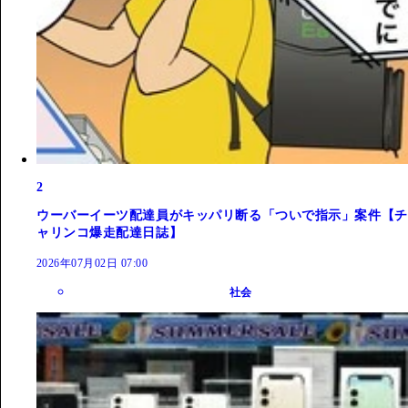
2
ウーバーイーツ配達員がキッパリ断る「ついで指示」案件【チ
ャリンコ爆走配達日誌】
2026年07月02日 07:00
社会