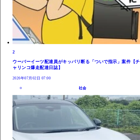
2
ウーバーイーツ配達員がキッパリ断る「ついで指示」案件【チ
ャリンコ爆走配達日誌】
2026年07月02日 07:00
社会