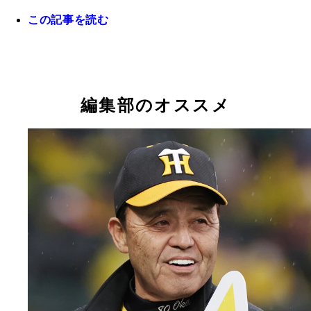
青柳晃洋 開幕からいまひとつで2軍落ちした青柳
この記事を読む
浜地真澄 昨季52試合登板で防御率1.14を誇った浜
季、投手3冠に輝いた虎のエースの復調が待たれる
坂本誠志郎 一時期、不敗神話が流れたほど、巧み
今季は開幕から不振が続くが、完全復活なるか
ードで投手陣を引っ張る坂本。投手陣からの信頼も
編集部のオススメ