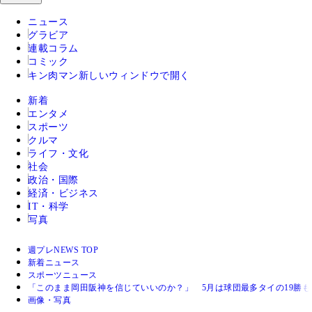
ニュース
グラビア
連載コラム
コミック
キン肉マン
新しいウィンドウで開く
新着
エンタメ
スポーツ
クルマ
ライフ・文化
社会
政治・国際
経済・ビジネス
IT・科学
写真
週プレNEWS TOP
新着ニュース
スポーツニュース
「このまま岡田阪神を信じていいのか？」 5月は球団最多タイの19勝
画像・写真