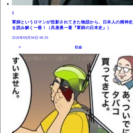
1
軍師というロマンが投影されてきた物語から、日本人の精神史
を読み解く一冊！（呉座勇一著『軍師の日本史』）
2026年08月04日 06:30
社会