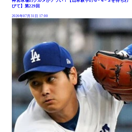
神宮球場のグルメがアツい！【山本萩子の６−４−３を待ちわ
びて】第229回
2026年07月31日 17:00