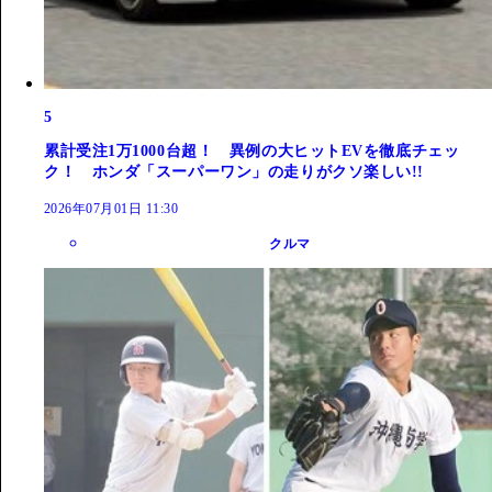
5
累計受注1万1000台超！ 異例の大ヒットEVを徹底チェッ
ク！ ホンダ「スーパーワン」の走りがクソ楽しい!!
2026年07月01日 11:30
クルマ