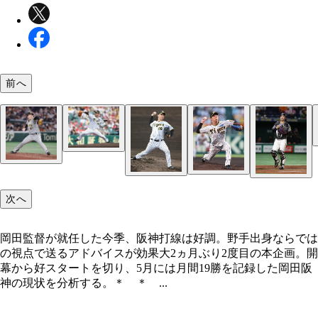
前へ
岡田監督が就任した今季、阪神打線は好調。野手出
らではの視点で送るアドバイスが効果大
次へ
大竹耕太郎 昨オフの現役ドラフトで阪神に加入し
竹。すでにシーズン自己最多勝利をマーク
岡田監督が就任した今季、阪神打線は好調。野手出身ならでは
の視点で送るアドバイスが効果大2ヵ月ぶり2度目の本企画。開
幕から好スタートを切り、5月には月間19勝を記録した岡田阪
村上頌樹 4月12日の巨人戦で7回完全投球を演じ
神の現状を分析する。＊ ＊ ...
スターダムを駆け上がった村上