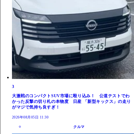
3
大激戦のコンパクトSUV市場に殴り込み！ 公道テストでわ
かった反撃の切り札の本物度 日産 「新型キックス」の走り
がマジで気持ち良すぎ！
2026年08月05日 11:30
クルマ