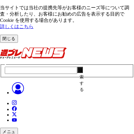
当サイトでは当社の提携先等がお客様のニーズ等について調
査・分析したり、お客様にお勧めの広告を表⽰する⽬的で
Cookie を使⽤する場合があります。
詳しくはこちら
閉じる
検
索
す
る
メニュ