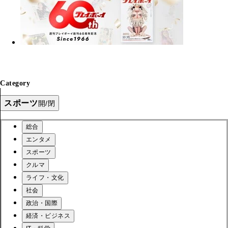
Category
スポーツ
開/閉
総合
エンタメ
スポーツ
クルマ
ライフ・文化
社会
政治・国際
経済・ビジネス