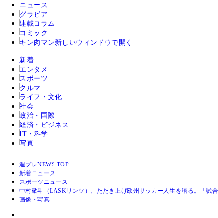
ニュース
グラビア
連載コラム
コミック
キン肉マン
新しいウィンドウで開く
新着
エンタメ
スポーツ
クルマ
ライフ・文化
社会
政治・国際
経済・ビジネス
IT・科学
写真
週プレNEWS TOP
新着ニュース
スポーツニュース
中村敬斗（LASKリンツ）、たたき上げ欧州サッカー人生を語る。「試
画像・写真