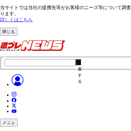
当サイトでは当社の提携先等がお客様のニーズ等について調査・
ります。
詳しくはこちら
閉じる
検
索
す
る
メニュ