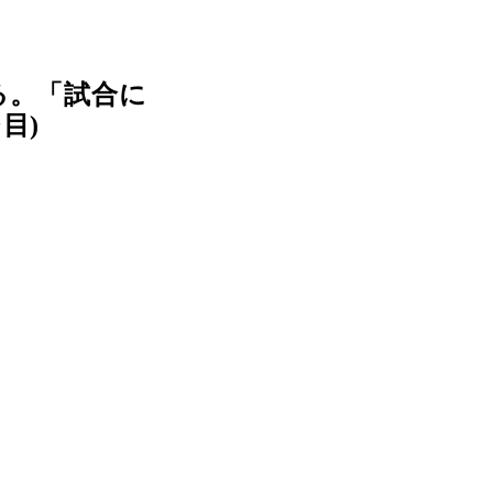
る。「試合に
目)