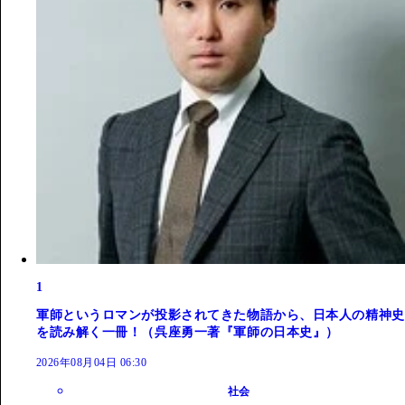
1
軍師というロマンが投影されてきた物語から、日本人の精神史
を読み解く一冊！（呉座勇一著『軍師の日本史』）
2026年08月04日 06:30
社会