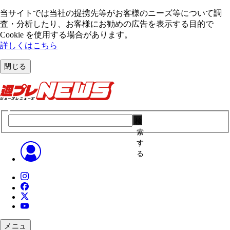
当サイトでは当社の提携先等がお客様のニーズ等について調
査・分析したり、お客様にお勧めの広告を表⽰する⽬的で
Cookie を使⽤する場合があります。
詳しくはこちら
閉じる
検
索
す
る
メニュ