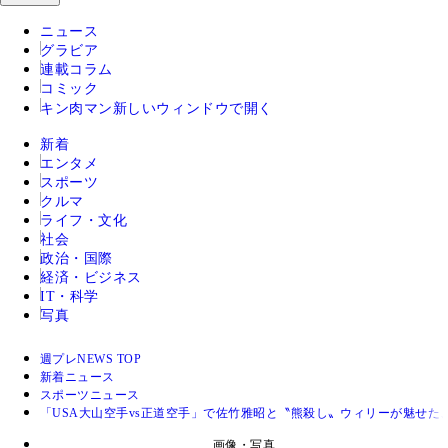
ニュース
グラビア
連載コラム
コミック
キン肉マン
新しいウィンドウで開く
新着
エンタメ
スポーツ
クルマ
ライフ・文化
社会
政治・国際
経済・ビジネス
IT・科学
写真
週プレNEWS TOP
新着ニュース
スポーツニュース
「USA大山空手vs正道空手」で佐竹雅昭と〝熊殺し〟ウィリーが魅せた
画像・写真