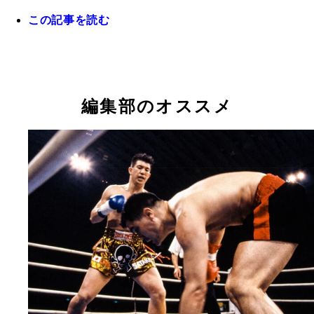
この記事を読む
佐竹とウィリーの攻防。この一戦は空手界の世代交
抱擁し、讃え合う佐竹とウィリー
表現していた
編集部のオススメ